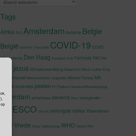
Archieven
Tags
Amsterdam
Belgie
Afrika
Autisme
ALS
COVID-19
België
COVID-
beroerte
Chocolade
Den Haag
Fairtrade
hiv
19-pandemie
FAO
Europese Unie
jezus
Japan
klimaatverandering
Maastricht
Martin Luther King
MS
Mensenhandel
Moeder Teresa
Mensenrechten
migranten
pesten
muziek
onderwijs
Pi
Platform Handschriftontwikkeling
ook,
rotterdam
slavernij
sinterklaas
transgender
Stem
).
 op
UNESCO
verenigde naties
Vlaanderen
Utrecht
VN
Vrede
WHO
wetenschap
Water
Zwarte Piet