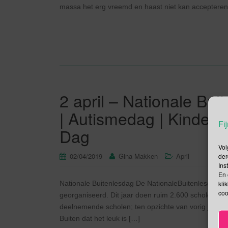
massa het erg vreemd en haast niet kan accepteren
2 april – Nationale Bu
| Autismedag | Kinder
Fij
Dag
Vol
02/04/2019
Gina Makken
April
der
Ins
En 
kli
Nationale Buitenlesdag De NationaleBuitenlesdag wor
coo
georganiseerd. Dit jaar doen ruim 2.600 scholen me
deelnemende scholen; ten opzichte van vorig jaar me
Buiten dat het leuk is […]