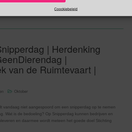
Coockiebeleid
Lees verder
Snipperdag | Herdenking
tGeenDierendag |
k van de Ruimtevaart |
sen
Oktober
ordt vandaag niet aangespoord om een snipperdag op te nemen
g. Wat is de bedoeling? Op Snipperdag kunnen bedrijven en
 inleveren en daarmee wordt meteen het goede doel Stichting