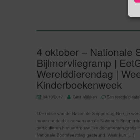
4 oktober – Nationale 
Bijlmervliegramp | Ee
Werelddierendag | Wee
Kinderboekenweek
04/10/2017
Gina Makken
Een reactie plaat
10e editie van de Nationale Snipperdag Nee, je w
maar om deel te nemen aan de Nationale Snipperda
particulieren hun vertrouwelijke documenten gratis
Nationale Boomfeestdag gesteund. Waar kun […]