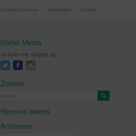
 Troopers Eindhoven
Gastblogger
Cookies
Social Media
Je kunt me volgen op
Zoeken
Zoeken
naar:
Recente tweets
Klik om marketing cookies te
accepteren en deze inhoud in te
Archieven
schakelen