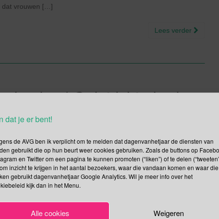
 dat vrouwen […]
Lees verder
itenlesdag | Geluidshinderdag
boekendag | FactChecking
n dat je er bent!
gens de AVG ben ik verplicht om te melden dat dagenvanhetjaar de diensten van
den gebruikt die op hun beurt weer cookies gebruiken. Zoals de buttons op Faceb
tagram en Twitter om een pagina te kunnen promoten (“liken”) of te delen (“tweeten”
om inzicht te krijgen in het aantal bezoekers, waar die vandaan komen en waar die
kken gebruikt dagenvanhetjaar Google Analytics. Wil je meer info over het
dt op initiatief van Jantje Beton en IVN natuur educatie
kiebeleid kijk dan in het Menu.
e aan de Nationale Buitenlesdag. Weer een stijging van het aantal
er dan 300 scholen. Is buitenles krijgen wel goed? Ja zeker!
Alle cookies
Weigeren