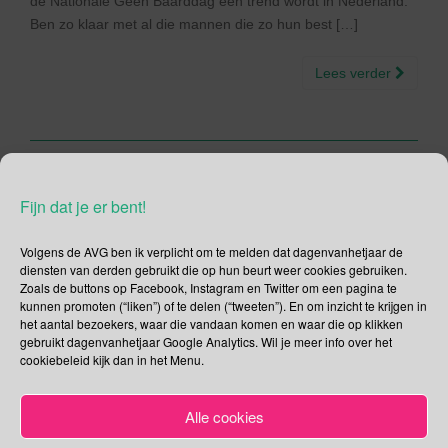
de Nationale Géén Baarddag een trend wordt in Nederland.
Ben zo klaar met al die mannen die zo hun best […]
Lees verder
20 oktober – Lili Marleen
Fijn dat je er bent!
Dag | Dag van het
Volgens de AVG ben ik verplicht om te melden dat dagenvanhetjaar de
Ploegpaard | Dag van het
diensten van derden gebruikt die op hun beurt weer cookies gebruiken.
Zoals de buttons op Facebook, Instagram en Twitter om een pagina te
Natuurboek | Europese
kunnen promoten (“liken”) of te delen (“tweeten”). En om inzicht te krijgen in
het aantal bezoekers, waar die vandaan komen en waar die op klikken
Dag van de Statistieken |
gebruikt dagenvanhetjaar Google Analytics. Wil je meer info over het
cookiebeleid kijk dan in het Menu.
Chef-kok dag | Dag van de
Luchtverkeersleider | Dag
Alle cookies