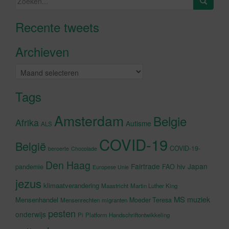
naar:
Recente tweets
Klik om marketing cookies te
accepteren en deze inhoud in te
Archieven
schakelen
Archieven
Tags
Amsterdam
Belgie
Afrika
Autisme
ALS
COVID-19
België
COVID-19-
beroerte
Chocolade
Den Haag
Fairtrade
Japan
hiv
pandemie
FAO
Europese Unie
jezus
klimaatverandering
Maastricht
Martin Luther King
MS
muziek
Mensenhandel
Moeder Teresa
Mensenrechten
migranten
pesten
onderwijs
Pi
Platform Handschriftontwikkeling