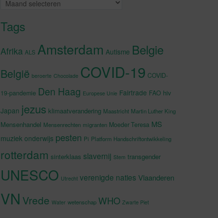
Archieven
Tags
Amsterdam
Belgie
Afrika
Autisme
ALS
COVID-19
België
COVID-
beroerte
Chocolade
Den Haag
Fairtrade
hiv
19-pandemie
FAO
Europese Unie
jezus
Japan
klimaatverandering
Maastricht
Martin Luther King
MS
Mensenhandel
Moeder Teresa
Mensenrechten
migranten
pesten
muziek
onderwijs
Pi
Platform Handschriftontwikkeling
rotterdam
slavernij
sinterklaas
transgender
Stem
UNESCO
verenigde naties
Vlaanderen
Utrecht
VN
Vrede
WHO
wetenschap
Water
Zwarte Piet