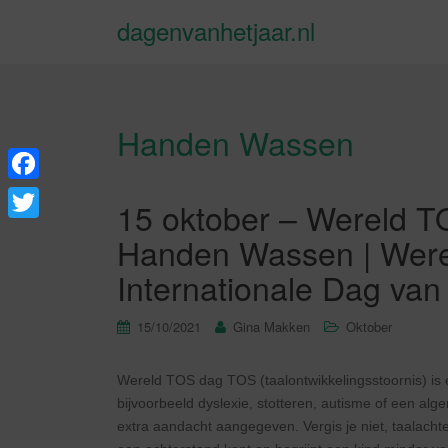
dagenvanhetjaar.nl
Handen Wassen
F
15 oktober – Wereld T
a
T
Handen Wassen | Were
c
w
Internationale Dag van
e
i
b
t
15/10/2021
Gina Makken
Oktober
o
t
o
Wereld TOS dag TOS (taalontwikkelingsstoornis) is 
e
bijvoorbeeld dyslexie, stotteren, autisme of een 
k
r
extra aandacht aangegeven. Vergis je niet, taalachte