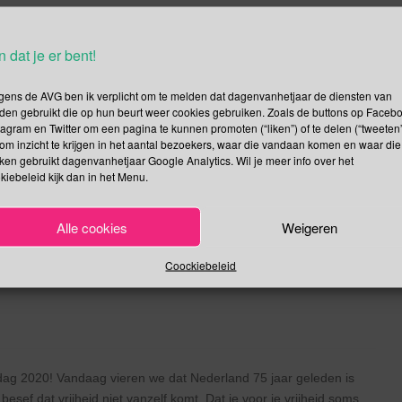
k staat voor mij symbool voor alles waarmee we nu mee te maken
n dat je er bent!
Lees verder
gens de AVG ben ik verplicht om te melden dat dagenvanhetjaar de diensten van
den gebruikt die op hun beurt weer cookies gebruiken. Zoals de buttons op Faceb
tagram en Twitter om een pagina te kunnen promoten (“liken”) of te delen (“tweeten”
om inzicht te krijgen in het aantal bezoekers, waar die vandaan komen en waar die
kken gebruikt dagenvanhetjaar Google Analytics. Wil je meer info over het
kiebeleid kijk dan in het Menu.
g 2020 | Handhygiënedag |
Taal | Astma Dag | Dag van
Alle cookies
Weigeren
aanse Werelderfgoeddag |
Coockiebeleid
sdag 2020! Vandaag vieren we dat Nederland 75 jaar geleden is
sef dat vrijheid niet vanzelf komt. Dat je voor je vrijheid soms