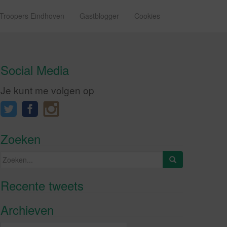
 Troopers Eindhoven
Gastblogger
Cookies
Social Media
Je kunt me volgen op
Zoeken
Zoeken
naar:
Recente tweets
Klik om marketing cookies te
accepteren en deze inhoud in te
Archieven
schakelen