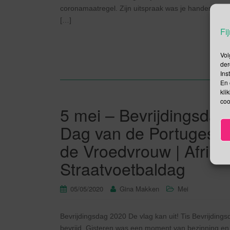
coronamaatregel. Zijn uitspraak was je handen stu
[…]
Fij
Vol
der
Ins
En 
kli
coo
5 mei – Bevrijdingsda
Dag van de Portugese 
de Vroedvrouw | Afrik
Straatvoetbaldag
05/05/2020
Gina Makken
Mei
Bevrijdingsdag 2020 De vlag kan uit! Tis Bevrijding
bevrijd. Gisteren was een moment van bezinning en be