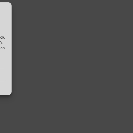
ook,
).
 op