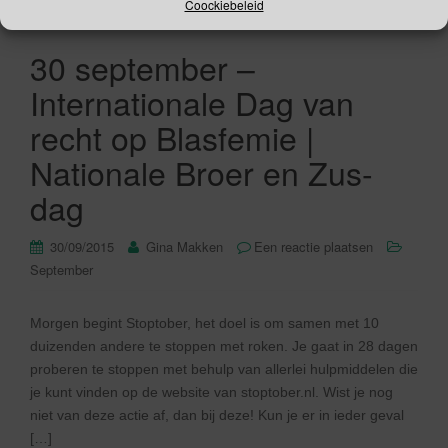
Coockiebeleid
30 september –
Internationale Dag van
recht op Blasfemie |
Nationale Broer en Zus-
dag
30/09/2015
Gina Makken
Een reactie plaatsen
September
Morgen begint Stoptober, het doel is om samen met 10
duizenden andere te stoppen met roken. Je gaat in 28 dagen
proberen te stoppen met behulp van allerlei hulpmiddelen die
je kunt vinden op de website van stoptober.nl. Wist je nog
niet van deze actie af, dan bij deze! Kun je er in ieder geval
[…]