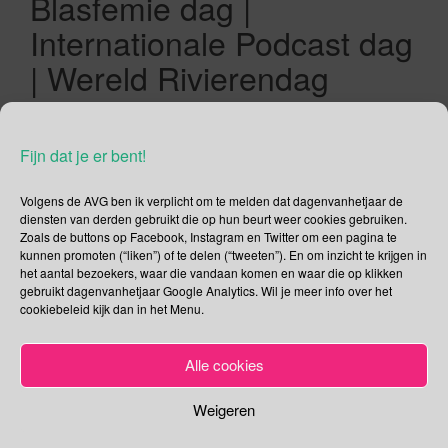
Blasfemie dag |
Internationale Podcast dag
| Wereld Rivierendag
30/09/2018
Gina Makken
Een reactie plaatsen
September
Fijn dat je er bent!
Nationale Hulpverlenersdag Elk even jaar wordt de Nationale
Volgens de AVG ben ik verplicht om te melden dat dagenvanhetjaar de
Hulpverlenersdag georganiseerd door Stichting
diensten van derden gebruikt die op hun beurt weer cookies gebruiken.
Zoals de buttons op Facebook, Instagram en Twitter om een pagina te
HulpverlenersRespect. Dat is niet het enige wat de stichting
kunnen promoten (“liken”) of te delen (“tweeten”). En om inzicht te krijgen in
doet, ze geven voorlichting op scholen (basis en middelbaar)
het aantal bezoekers, waar die vandaan komen en waar die op klikken
en ze proberen de kloof tussen hulpverlener en burger te
gebruikt dagenvanhetjaar Google Analytics. Wil je meer info over het
cookiebeleid kijk dan in het Menu.
verkleinen. De Nationale Hulpverlenersdag wordt vandaag in
Hoorn gehouden. Wat is er te doen? Buiten […]
Alle cookies
Lees verder
Weigeren