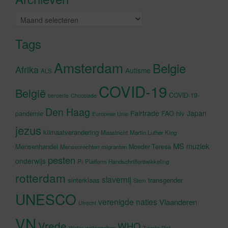
Archieven
Tags
Amsterdam
Belgie
Afrika
Autisme
ALS
COVID-19
België
COVID-19-
beroerte
Chocolade
Den Haag
Fairtrade
Japan
hiv
pandemie
FAO
Europese Unie
jezus
klimaatverandering
Maastricht
Martin Luther King
MS
muziek
Mensenhandel
Moeder Teresa
Mensenrechten
migranten
pesten
onderwijs
Pi
Platform Handschriftontwikkeling
rotterdam
slavernij
sinterklaas
transgender
Stem
UNESCO
verenigde naties
Vlaanderen
Utrecht
VN
Vrede
WHO
wetenschap
Water
Zwarte Piet