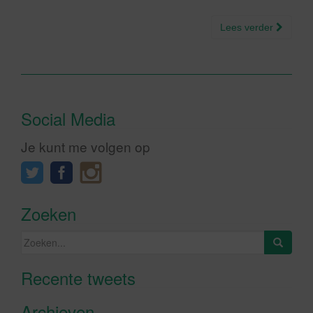
Lees verder
Social Media
Je kunt me volgen op
Zoeken
Zoeken
naar:
Recente tweets
Klik om marketing cookies te
accepteren en deze inhoud in te
Archieven
schakelen