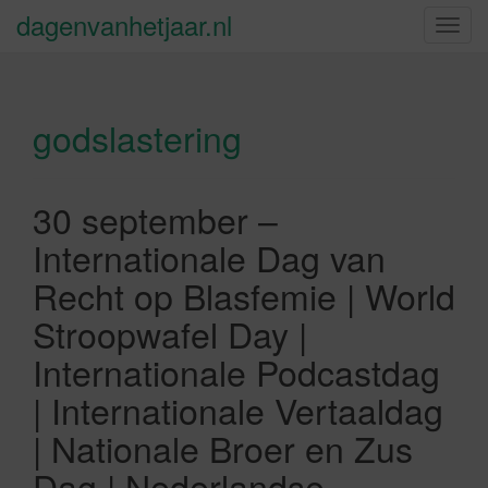
dagenvanhetjaar.nl
S
c
h
a
godslastering
k
e
l
n
30 september –
a
Internationale Dag van
v
i
Recht op Blasfemie | World
g
Stroopwafel Day |
a
t
Internationale Podcastdag
i
| Internationale Vertaaldag
e
| Nationale Broer en Zus
Dag | Nederlandse