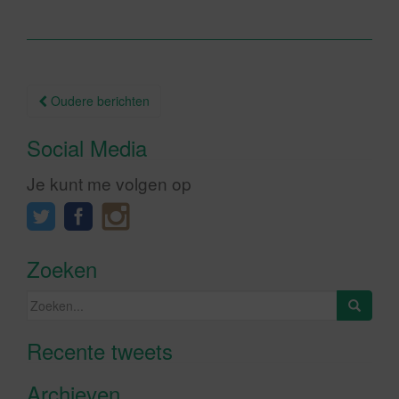
Berichtnavigatie
Oudere berichten
Social Media
Je kunt me volgen op
Zoeken
Zoeken
naar:
Recente tweets
Klik om marketing cookies te
accepteren en deze inhoud in te
Archieven
schakelen