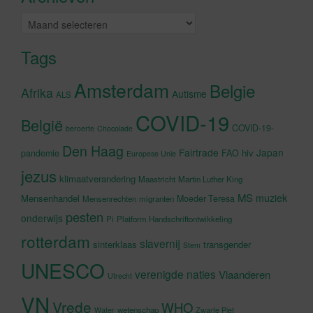
Archieven
Tags
Amsterdam
Belgie
Afrika
Autisme
ALS
COVID-19
België
COVID-19-
beroerte
Chocolade
Den Haag
Fairtrade
Japan
hiv
pandemie
FAO
Europese Unie
jezus
klimaatverandering
Maastricht
Martin Luther King
MS
muziek
Mensenhandel
Moeder Teresa
Mensenrechten
migranten
pesten
onderwijs
Pi
Platform Handschriftontwikkeling
rotterdam
slavernij
sinterklaas
transgender
Stem
UNESCO
verenigde naties
Vlaanderen
Utrecht
VN
Vrede
WHO
wetenschap
Water
Zwarte Piet