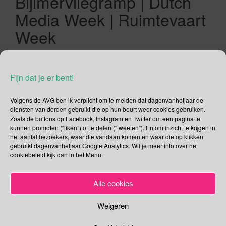
Bijlmervliegramp | Dutch
Media Week | Ruimtevaart
Week
04/10/2019
Gina Makken
Oktober
Fijn dat je er bent!
Nationale Ouderendag De eerste ouderendag begon in 2009
in Zeist als een éénmansactie en is in de loop der jaren
Volgens de AVG ben ik verplicht om te melden dat dagenvanhetjaar de
uitgegroeid tot een landelijk evenement waarbij de wensen
diensten van derden gebruikt die op hun beurt weer cookies gebruiken.
Zoals de buttons op Facebook, Instagram en Twitter om een pagina te
van duizenden ouderen op en rond de eerste vrijdag in
kunnen promoten (“liken”) of te delen (“tweeten”). En om inzicht te krijgen in
oktober vervult worden door het Nationaal Ouderenfonds en
het aantal bezoekers, waar die vandaan komen en waar die op klikken
door mensen die een wens willen vervullen. Vorig jaar […]
gebruikt dagenvanhetjaar Google Analytics. Wil je meer info over het
cookiebeleid kijk dan in het Menu.
Lees verder
Alle cookies
Weigeren