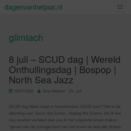
dagenvanhetjaar.nl
S
c
h
a
glimlach
k
e
l
n
8 juli – SCUD dag | Wereld
a
Onthullingsdag | Bospop |
v
i
North Sea Jazz
g
a
08/07/2022
Gina Makken
Juli
t
i
SCUD dag Waar staat in hemelsnaam SCUD voor? Het is de
e
afkorting van: Savor the Comic, Unplug the Drama. Als ik het
zou moeten vertalen dan zou ik het volgende ervan maken:
“geniet van de zonnige kant van het leven en laat alle drama