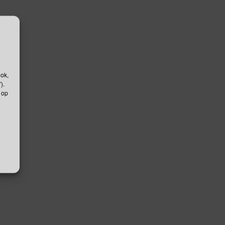
ook,
).
 op