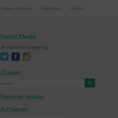
 Troopers Eindhoven
Gastblogger
Cookies
Social Media
Je kunt me volgen op
Zoeken
Zoeken
naar:
Recente tweets
Klik om marketing cookies te
accepteren en deze inhoud in te
Archieven
schakelen