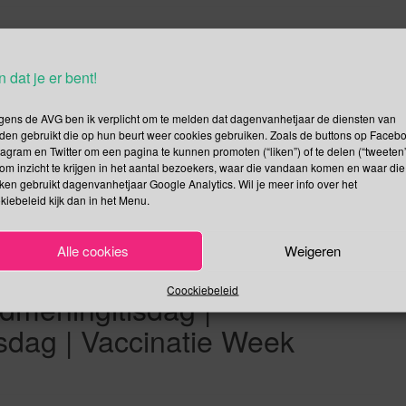
 de Muziek (NdvdM) moet je niet verwarren met de Dag van de
Europees getinte dag terwijl de Nationale Dag van de Muziek een
n dat je er bent!
 jaar onze zuider- en oosterburen […]
gens de AVG ben ik verplicht om te melden dat dagenvanhetjaar de diensten van
Lees verder
den gebruikt die op hun beurt weer cookies gebruiken. Zoals de buttons op Faceb
tagram en Twitter om een pagina te kunnen promoten (“liken”) of te delen (“tweeten”
om inzicht te krijgen in het aantal bezoekers, waar die vandaan komen en waar die
kken gebruikt dagenvanhetjaar Google Analytics. Wil je meer info over het
kiebeleid kijk dan in het Menu.
ilateralisme en Diplomatie
Alle cookies
Weigeren
e Geleidehond |
Coockiebeleid
dmeningitisdag |
dag | Vaccinatie Week