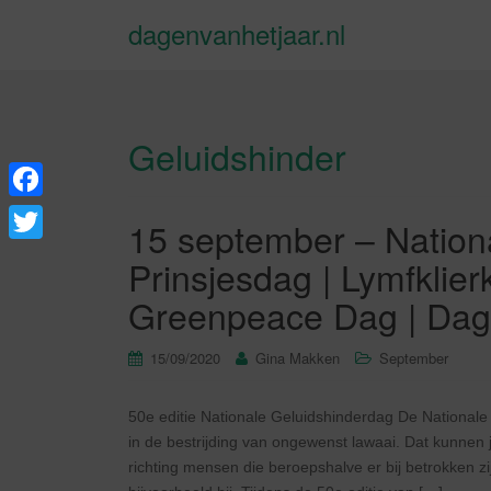
dagenvanhetjaar.nl
Geluidshinder
F
15 september – Nation
a
T
Prinsjesdag | Lymfklier
c
w
Greenpeace Dag | Dag 
e
i
b
t
15/09/2020
Gina Makken
September
o
t
o
50e editie Nationale Geluidshinderdag De Nationale
e
in de bestrijding van ongewenst lawaai. Dat kunnen 
k
r
richting mensen die beroepshalve er bij betrokken zi