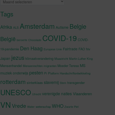
Archieven
Tags
Amsterdam
Belgie
Afrika
Autisme
ALS
COVID-19
België
COVID-
beroerte
Chocolade
Den Haag
Fairtrade
hiv
19-pandemie
FAO
Europese Unie
jezus
Japan
klimaatverandering
Maastricht
Martin Luther King
MS
Mensenhandel
Moeder Teresa
Mensenrechten
migranten
pesten
muziek
onderwijs
Pi
Platform Handschriftontwikkeling
rotterdam
slavernij
sinterklaas
transgender
Stem
UNESCO
verenigde naties
Vlaanderen
Utrecht
VN
Vrede
WHO
wetenschap
Water
Zwarte Piet