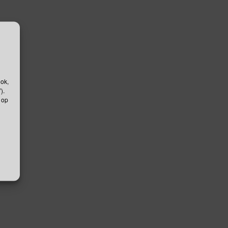
ook,
).
 op