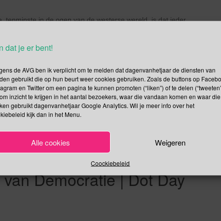
e, tenminste in de ogen van de westerse wereld, is dat ieder
behoren vrije en eerlijke verkiezingen; de bescherming van
 mensenrechten. Zonder de volledige medewerking van de
n dat je er bent!
aatschappelijke organisaties en individuen is […]
gens de AVG ben ik verplicht om te melden dat dagenvanhetjaar de diensten van
Lees verder
den gebruikt die op hun beurt weer cookies gebruiken. Zoals de buttons op Faceb
tagram en Twitter om een pagina te kunnen promoten (“liken”) of te delen (“tweeten”
om inzicht te krijgen in het aantal bezoekers, waar die vandaan komen en waar die
kken gebruikt dagenvanhetjaar Google Analytics. Wil je meer info over het
kiebeleid kijk dan in het Menu.
ale Geluidshinderdag |
Alle cookies
Weigeren
kankerdag | Gratis Geld Dag |
Coockiebeleid
van Democratie | Dot Day