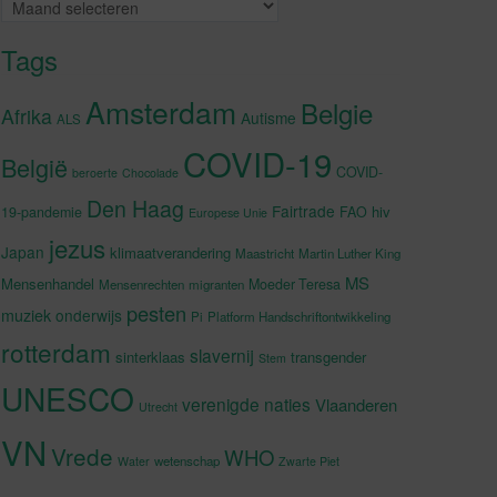
Archieven
Tags
Amsterdam
Belgie
Afrika
Autisme
ALS
COVID-19
België
COVID-
beroerte
Chocolade
Den Haag
Fairtrade
hiv
19-pandemie
FAO
Europese Unie
jezus
Japan
klimaatverandering
Maastricht
Martin Luther King
MS
Mensenhandel
Moeder Teresa
Mensenrechten
migranten
pesten
muziek
onderwijs
Pi
Platform Handschriftontwikkeling
rotterdam
slavernij
sinterklaas
transgender
Stem
UNESCO
verenigde naties
Vlaanderen
Utrecht
VN
Vrede
WHO
wetenschap
Water
Zwarte Piet