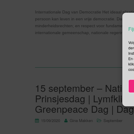
Internationale Dag van Democratie Het ideaal plaatj
persoon kan leven in een vrije democratie. Daartoe 
minderheidsrechten; en respect voor fundamentele
Fij
internationale gemeenschap, nationale regeringen, m
Vol
der
Ins
En 
kli
coo
15 september – Nation
Prinsjesdag | Lymfklier
Greenpeace Dag | Dag 
15/09/2020
Gina Makken
September