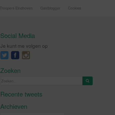
 Troopers Eindhoven
Gastblogger
Cookies
Social Media
Je kunt me volgen op
Zoeken
Zoeken
naar:
Recente tweets
Klik om marketing cookies te
accepteren en deze inhoud in te
Archieven
schakelen