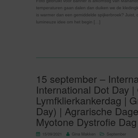
Foto gebruikt voor banner is afkomstig van Manandsh
temperaturen gaan dalen dan duiken we de kledingka
is warmer dan een gemiddelde spijkerbroek? Juist, d
lumineuze idee om het begin […]
15 september – Interna
International Dot Day 
Lymfklierkankerdag | 
Day) | Agrarische Dage
Myotone Dystrofie Dag
15/09/2021
Gina Makken
September