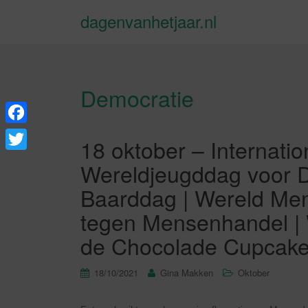
dagenvanhetjaar.nl
Democratie
F
18 oktober – Internati
a
T
Wereldjeugddag voor D
c
w
Baarddag | Wereld Me
e
i
tegen Mensenhandel | 
b
t
de Chocolade Cupcak
o
t
o
e
18/10/2021
Gina Makken
Oktober
k
r