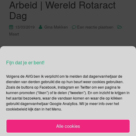
Arbeid | Wereld Rotaract
Dag
13/03/2019
Gina Makken
Een reactie plaatsen
Maart
3e editie Dag van de Sociaalwerker Dag van de
Sociaalwerker is in eerste instantie bedoeld voor de
Fijn dat je er bent!
sociaalwerker. Maar de organisatie houdt de deuren ook
open voor diegene die zich bezighouden met sociaal werk bij
Volgens de AVG ben ik verplicht om te melden dat dagenvanhetjaar de
gemeenten, zorginstellingen en welzijnsorganisaties. Dag
diensten van derden gebruikt die op hun beurt weer cookies gebruiken.
van de Sociaalwerker is echt een dag voor en door sociaal
Zoals de buttons op Facebook, Instagram en Twitter om een pagina te
werkers, een dag met […]
kunnen promoten (“liken”) of te delen (“tweeten”). En om inzicht te krijgen in
het aantal bezoekers, waar die vandaan komen en waar die op klikken
gebruikt dagenvanhetjaar Google Analytics. Wil je meer info over het
Lees verder
cookiebeleid kijk dan in het Menu.
Alle cookies