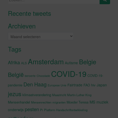
naar:
Recente tweets
Klik om marketing cookies te
accepteren en deze inhoud in te
Archieven
schakelen
Archieven
Tags
Amsterdam
Belgie
Afrika
Autisme
ALS
COVID-19
België
COVID-19-
beroerte
Chocolade
Den Haag
Fairtrade
Japan
hiv
pandemie
FAO
Europese Unie
jezus
klimaatverandering
Maastricht
Martin Luther King
MS
muziek
Mensenhandel
Moeder Teresa
Mensenrechten
migranten
pesten
onderwijs
Pi
Platform Handschriftontwikkeling