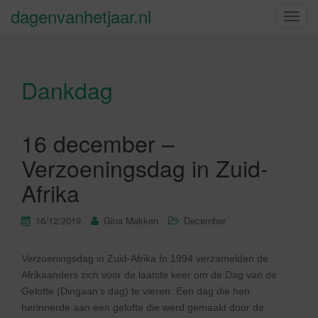
dagenvanhetjaar.nl
S
c
h
a
Dankdag
k
e
l
n
16 december –
a
Verzoeningsdag in Zuid-
v
i
Afrika
g
a
16/12/2019
Gina Makken
December
t
i
Verzoeningsdag in Zuid-Afrika In 1994 verzamelden de
e
Afrikaanders zich voor de laatste keer om de Dag van de
Gelofte (Dingaan’s dag) te vieren. Een dag die hen
herinnerde aan een gelofte die werd gemaakt door de