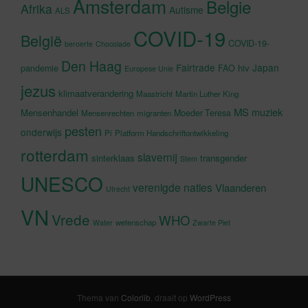
Amsterdam
Belgie
Afrika
Autisme
ALS
COVID-19
België
COVID-19-
beroerte
Chocolade
Den Haag
Fairtrade
Japan
hiv
pandemie
FAO
Europese Unie
jezus
klimaatverandering
Maastricht
Martin Luther King
MS
muziek
Mensenhandel
Moeder Teresa
Mensenrechten
migranten
pesten
onderwijs
Pi
Platform Handschriftontwikkeling
rotterdam
slavernij
sinterklaas
transgender
Stem
UNESCO
verenigde naties
Vlaanderen
Utrecht
VN
Vrede
WHO
wetenschap
Water
Zwarte Piet
Thema van
Colorlib
, draait op
WordPress