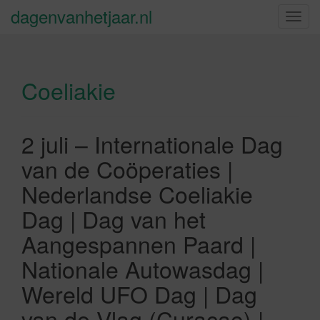
dagenvanhetjaar.nl
S
c
h
a
Coeliakie
k
e
l
n
2 juli – Internationale Dag
a
van de Coöperaties |
v
i
Nederlandse Coeliakie
g
Dag | Dag van het
a
t
Aangespannen Paard |
i
Nationale Autowasdag |
e
Wereld UFO Dag | Dag
van de Vlag (Curaçao) |