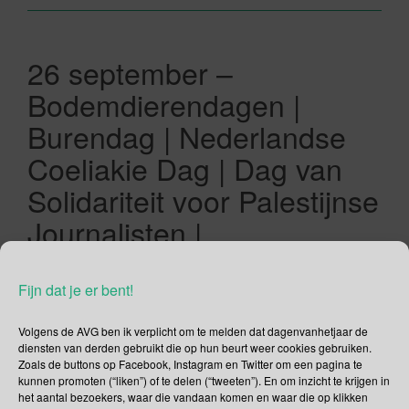
26 september –
Bodemdierendagen |
Burendag | Nederlandse
Coeliakie Dag | Dag van
Solidariteit voor Palestijnse
Journalisten |
Veiligheidsdag | Europese
dag van de Paddenstoel |
Fijn dat je er bent!
Dag van het Konijn |
Volgens de AVG ben ik verplicht om te melden dat dagenvanhetjaar de
Wereld Anticonceptiedag |
diensten van derden gebruikt die op hun beurt weer cookies gebruiken.
Zoals de buttons op Facebook, Instagram en Twitter om een pagina te
Europese Dag van de
kunnen promoten (“liken”) of te delen (“tweeten”). En om inzicht te krijgen in
het aantal bezoekers, waar die vandaan komen en waar die op klikken