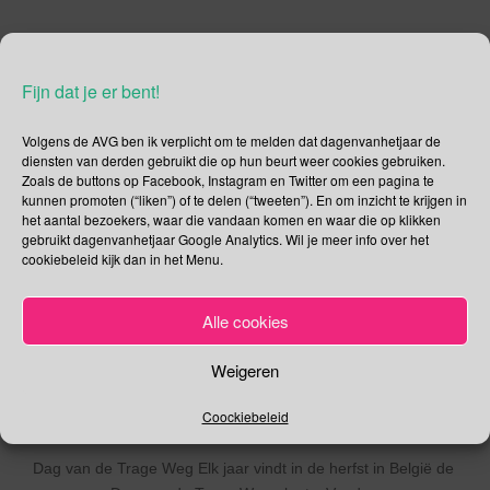
20 oktober – Dag van de
Fijn dat je er bent!
Trage Weg | Dutch Design
Week | Dag van de
Volgens de AVG ben ik verplicht om te melden dat dagenvanhetjaar de
diensten van derden gebruikt die op hun beurt weer cookies gebruiken.
Statistieken |
Zoals de buttons op Facebook, Instagram en Twitter om een pagina te
kunnen promoten (“liken”) of te delen (“tweeten”). En om inzicht te krijgen in
Osteoporosedag | Chef-
het aantal bezoekers, waar die vandaan komen en waar die op klikken
gebruikt dagenvanhetjaar Google Analytics. Wil je meer info over het
kok dag | Dag van de
cookiebeleid kijk dan in het Menu.
Luchtverkeersleider | Dag
Alle cookies
van de Luiaard
Weigeren
20/10/2018
Gina Makken
Een reactie plaatsen
Oktober
Coockiebeleid
Dag van de Trage Weg Elk jaar vindt in de herfst in België de