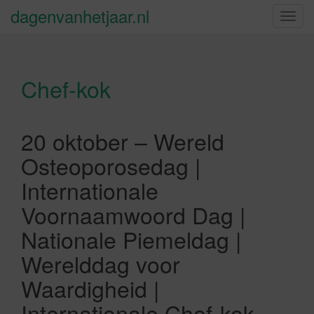
dagenvanhetjaar.nl
S
c
h
a
Chef-kok
k
e
l
n
20 oktober – Wereld
a
Osteoporosedag |
v
i
Internationale
g
Voornaamwoord Dag |
a
t
Nationale Piemeldag |
i
Werelddag voor
e
Waardigheid |
Internationale Chef-kok