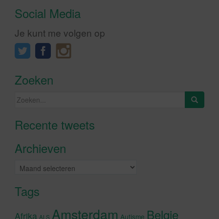
Social Media
Je kunt me volgen op
Zoeken
Zoeken
naar:
Recente tweets
Klik om marketing cookies te
accepteren en deze inhoud in te
Archieven
schakelen
Archieven
Tags
Amsterdam
Belgie
Afrika
Autisme
ALS