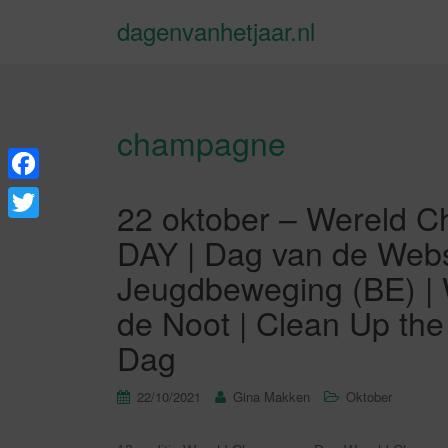
dagenvanhetjaar.nl
champagne
F
22 oktober – Wereld
a
T
DAY | Dag van de Webs
c
w
Jeugdbeweging (BE) | 
e
i
de Noot | Clean Up the
b
t
Dag
o
t
o
e
22/10/2021
Gina Makken
Oktober
k
r