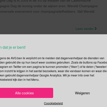
Dag is in 2009 in de VS op initiatief van de Californische
ampagne Dag de koning onder de wijnen eren. Wereld Champagne
universele evenement voor champagneliefhebbers. Valt Wereld
Lees verder
n dat je er bent!
hampagne Dag |
gens de AVG ben ik verplicht om te melden dat dagenvanhetjaar de diensten van
den gebruikt die op hun beurt weer cookies gebruiken. Zoals de buttons op Faceb
 de Sneeuwluipaard | Dag van
tagram en Twitter om een pagina te kunnen promoten (“liken”) of te delen (“tweeten”
om inzicht te krijgen in het aantal bezoekers, waar die vandaan komen en waar die
) | Wereld Mol Dag
kken gebruikt dagenvanhetjaar Google Analytics. Wil je meer info over het
kiebeleid kijk dan in het Menu.
Alle cookies
Weigeren
mpagne Dag viert? Is niet heel veel voor nodig; een fles
Coockiebeleid
ar welk merk neem je nu? Ga je voor Moët & Chandon, de