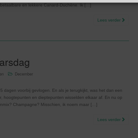
betaalbare en lekkere Canard-Duchêne. Ik […]
Lees verder
arsdag
sen
December
5 dagen voorbij gevlogen. En als je terugkijkt, was het dan een
r, hoogtepunten en dieptepunten wisselden elkaar af. En nu op
llenmix? Champagne? Misschien, ik noem maar […]
Lees verder