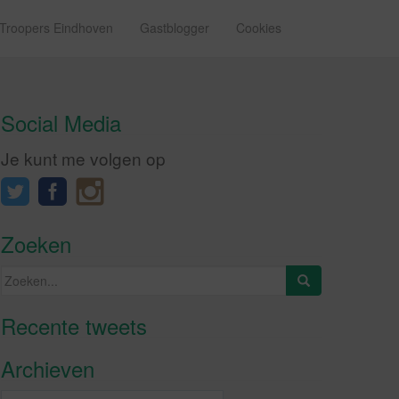
 Troopers Eindhoven
Gastblogger
Cookies
Social Media
Je kunt me volgen op
Zoeken
Zoeken
naar:
Recente tweets
Klik om marketing cookies te
accepteren en deze inhoud in te
Archieven
schakelen