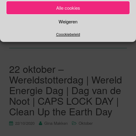
politie getreiterd. Op 28 juni 1969 waren de gay klanten het
Alle cookies
zat en kwamen in opstand […]
Weigeren
Lees verder
Coockiebeleid
22 oktober –
Wereldstotterdag | Wereld
Energie Dag | Dag van de
Noot | CAPS LOCK DAY |
Clean Up the Earth Day
22/10/2020
Gina Makken
Oktober