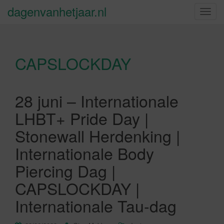
dagenvanhetjaar.nl
S
c
h
a
CAPSLOCKDAY
k
e
l
n
28 juni – Internationale
a
LHBT+ Pride Day |
v
i
Stonewall Herdenking |
g
Internationale Body
a
t
Piercing Dag |
i
CAPSLOCKDAY |
e
Internationale Tau-dag