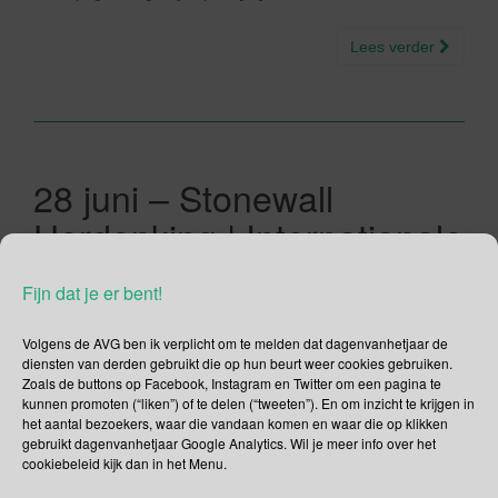
Lees verder
28 juni – Stonewall
Herdenking | Internationale
Piercingdag |
Fijn dat je er bent!
CAPSLOCKDAY | Tau-dag
Volgens de AVG ben ik verplicht om te melden dat dagenvanhetjaar de
28/06/2021
Gina Makken
Juni
diensten van derden gebruikt die op hun beurt weer cookies gebruiken.
Zoals de buttons op Facebook, Instagram en Twitter om een pagina te
kunnen promoten (“liken”) of te delen (“tweeten”). En om inzicht te krijgen in
De Stonewall Herdenking? Wat herdenken we dan precies?
het aantal bezoekers, waar die vandaan komen en waar die op klikken
gebruikt dagenvanhetjaar Google Analytics. Wil je meer info over het
In 1969 vonden in New York de Stonewall rellen plaats. Deze
cookiebeleid kijk dan in het Menu.
rellen zijn genoemd naar de Stonewall Inn. In deze Gay Bar
kwamen veel holebi’s bijeen. Zij werden stelselmatig door de