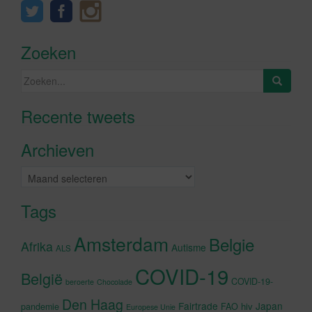
Zoeken
Zoeken
naar:
Recente tweets
Klik om marketing cookies te
accepteren en deze inhoud in te
Archieven
schakelen
Archieven
Tags
Amsterdam
Belgie
Afrika
Autisme
ALS
COVID-19
België
COVID-19-
beroerte
Chocolade
Den Haag
Fairtrade
Japan
hiv
pandemie
FAO
Europese Unie