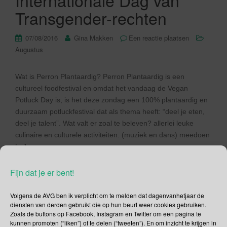
Internationale Dag van
Transgender-rechten
07/08/2016
Gina Makken
Een reactie plaatsen
Augustus
Wat is Perron Plantaardig? Perron Plantaardig is een
cultureel foodfestival en omdat het vandaag de Vegan
Potluck Day is, is het deze zondag een 100% plantaardig en
duurzaam potluckfestival dat als thema heeft: “deel je eten,
deel je talent”. Wat valt er zoal te beleven? allerlei leuke
culinaire en culturele activiteiten. (muziek en dans) meedoen
[…]
Fijn dat je er bent!
Lees verder
Volgens de AVG ben ik verplicht om te melden dat dagenvanhetjaar de
diensten van derden gebruikt die op hun beurt weer cookies gebruiken.
Zoals de buttons op Facebook, Instagram en Twitter om een pagina te
kunnen promoten (“liken”) of te delen (“tweeten”). En om inzicht te krijgen in