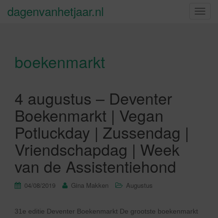
dagenvanhetjaar.nl
S
c
h
a
boekenmarkt
k
e
l
n
4 augustus – Deventer
a
Boekenmarkt | Vegan
v
i
Potluckday | Zussendag |
g
Vriendschapdag | Week
a
t
van de Assistentiehond
i
e
04/08/2019
Gina Makken
Augustus
31e editie Deventer Boekenmarkt De grootste boekenmarkt