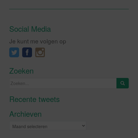
Social Media
Je kunt me volgen op
Zoeken
Zoeken
naar:
Recente tweets
Klik om marketing cookies te
accepteren en deze inhoud in te
Archieven
schakelen
Archieven