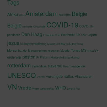
Tags
Amsterdam
Belgie
Afrika
Autisme
ALS
COVID-19
België
COVID-19-
beroerte
Chocolade
Den Haag
Fairtrade
Japan
hiv
pandemie
FAO
Europese Unie
jezus
klimaatverandering
Maastricht
Martin Luther King
MS
muziek
Mensenhandel
Moeder Teresa
Mensenrechten
migranten
pesten
onderwijs
Pi
Platform Handschriftontwikkeling
rotterdam
slavernij
sinterklaas
transgender
Stem
UNESCO
verenigde naties
Vlaanderen
Utrecht
VN
Vrede
WHO
wetenschap
Water
Zwarte Piet