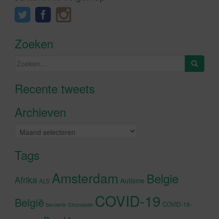
Zoeken
Zoeken
naar:
Recente tweets
Klik om marketing cookies te
accepteren en deze inhoud in te
Archieven
schakelen
Archieven
Tags
Amsterdam
Belgie
Afrika
Autisme
ALS
COVID-19
België
COVID-19-
beroerte
Chocolade