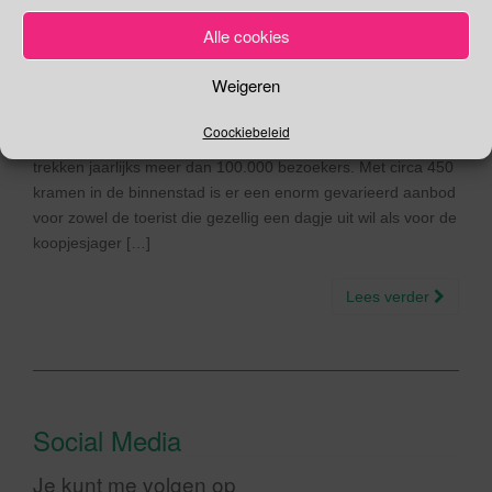
26/07/2017
Gina Makken
Een reactie plaatsen
Juli
Alle cookies
Weigeren
Zwolse Blauwvingerdagen Vandaag is de laatste dag van de
Zwolse Blauwvingerdagen. De Zwolse Blauwvingerdagen
Coockiebeleid
behoren tot de grootste braderieën van Nederland en
trekken jaarlijks meer dan 100.000 bezoekers. Met circa 450
kramen in de binnenstad is er een enorm gevarieerd aanbod
voor zowel de toerist die gezellig een dagje uit wil als voor de
koopjesjager […]
Lees verder
Social Media
Je kunt me volgen op