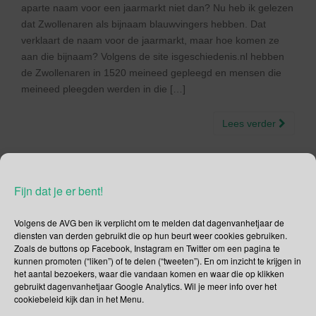
aparte naam voor een jaarmarkt niet dan? Nu heb ik gelezen
dat Zwollenaren als bijnaam blauwvingers hebben. Dat
verklaart de naam voor de jaarmarkt, maar hoe komen ze
aan die bijnaam? Volgens de site isgeschiedenis.nl hebben
de Zwollenaren in 1520 meineed gepleegd en mensen die
meineed pleegden werden in die […]
Lees verder
Fijn dat je er bent!
26 juli – Blauwvingerdagen
Volgens de AVG ben ik verplicht om te melden dat dagenvanhetjaar de
| Spakenburgse dagen |
diensten van derden gebruikt die op hun beurt weer cookies gebruiken.
Zoals de buttons op Facebook, Instagram en Twitter om een pagina te
Vestingdagen Elburg | One
kunnen promoten (“liken”) of te delen (“tweeten”). En om inzicht te krijgen in
het aantal bezoekers, waar die vandaan komen en waar die op klikken
Voice Day
gebruikt dagenvanhetjaar Google Analytics. Wil je meer info over het
cookiebeleid kijk dan in het Menu.