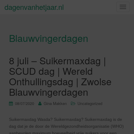
dagenvanhetjaar.nl
S
c
h
a
Blauwvingerdagen
k
e
l
n
8 juli – Suikermaxdag |
a
SCUD dag | Wereld
v
i
Onthullingsdag | Zwolse
g
Blauwvingerdagen
a
t
08/07/2020
Gina Makken
Uncategorized
i
e
Suikermaxdag Wasda? Suikermaxdag? Suikermaxdag is de
dag dat je de door de Wereldgezondheidsorganisatie (WHO)
aanbevolen maximum hoeveelheid vrije suikers voor een