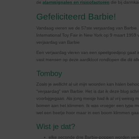
de
alarmsignalen en risicofactoren
die bij darmka
Gefeliciteerd Barbie!
Vandaag vieren we de 57ste verjaardag van Barbie
International Toy Fair in New York op 9 maart 1959 
verjaardag van Barbie.
Een verjaardag vieren van een speelgoedpop gaat in 
vast mensen op deze aardkloot rondlopen die dit all
Tomboy
Zoals je wellicht al uit mijn woorden kan halen behoo
“verjaardag” van Barbie. Het is dat ik deze blog sch
voorbijgegaan. Als jong meisje had ik al vrij weinig m
bomen aan het klimmen. Ik was vroeger een type meis
wel een beetje hoor maar in een boom klimmen gaa
Wist je dat?
elke seconde drie Barbie-poppen worden ver