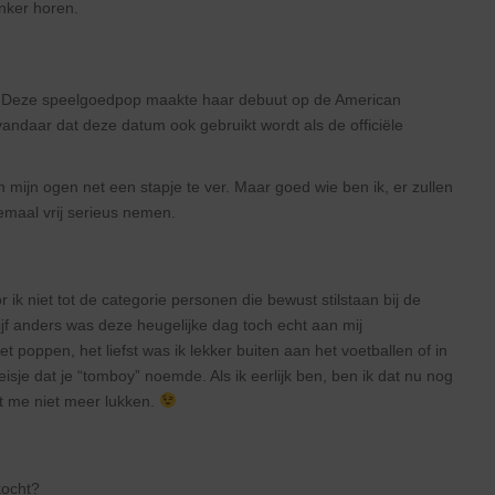
nker horen.
. Deze speelgoedpop maakte haar debuut op de American
vandaar dat deze datum ook gebruikt wordt als de officiële
mijn ogen net een stapje te ver. Maar goed wie ben ik, er zullen
emaal vrij serieus nemen.
r ik niet tot de categorie personen die bewust stilstaan bij de
rijf anders was deze heugelijke dag toch echt aan mij
et poppen, het liefst was ik lekker buiten aan het voetballen of in
je dat je “tomboy” noemde. Als ik eerlijk ben, ben ik dat nu nog
t me niet meer lukken.
kocht?