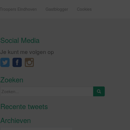
 Troopers Eindhoven
Gastblogger
Cookies
Social Media
Je kunt me volgen op
Zoeken
Zoeken
naar:
Recente tweets
Klik om marketing cookies te
accepteren en deze inhoud in te
Archieven
schakelen