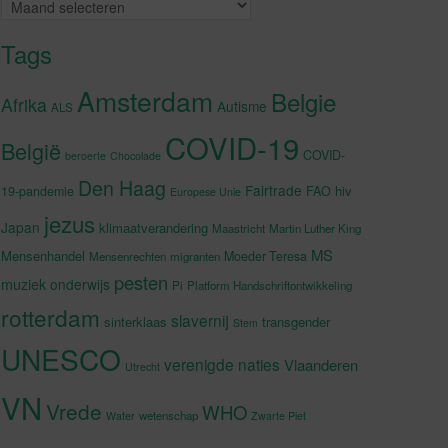
Archieven
Tags
Amsterdam
Belgie
Afrika
Autisme
ALS
COVID-19
België
COVID-
beroerte
Chocolade
Den Haag
Fairtrade
hiv
19-pandemie
FAO
Europese Unie
jezus
Japan
klimaatverandering
Maastricht
Martin Luther King
MS
Mensenhandel
Moeder Teresa
Mensenrechten
migranten
pesten
muziek
onderwijs
Pi
Platform Handschriftontwikkeling
rotterdam
slavernij
sinterklaas
transgender
Stem
UNESCO
verenigde naties
Vlaanderen
Utrecht
VN
Vrede
WHO
wetenschap
Water
Zwarte Piet