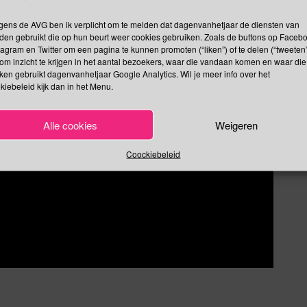
gens de AVG ben ik verplicht om te melden dat dagenvanhetjaar de diensten van
den gebruikt die op hun beurt weer cookies gebruiken. Zoals de buttons op Faceb
tagram en Twitter om een pagina te kunnen promoten (“liken”) of te delen (“tweeten”
om inzicht te krijgen in het aantal bezoekers, waar die vandaan komen en waar die
kken gebruikt dagenvanhetjaar Google Analytics. Wil je meer info over het
kiebeleid kijk dan in het Menu.
Alle cookies
Weigeren
Coockiebeleid