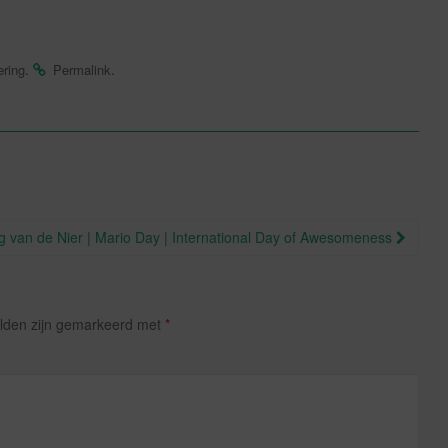
.
.
ering
Permalink
ag van de Nier | Mario Day | International Day of Awesomeness
elden zijn gemarkeerd met
*