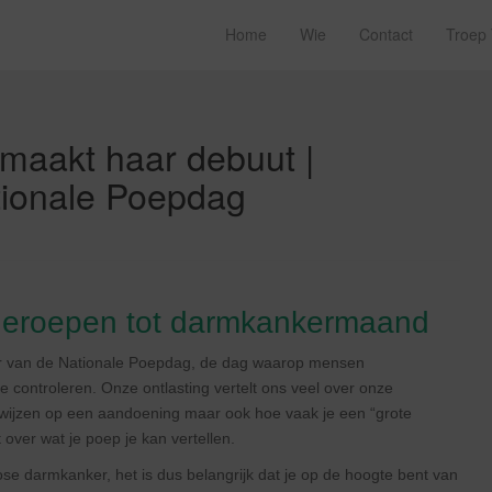
Home
Wie
Contact
Troep
 maakt haar debuut |
tionale Poepdag
itgeroepen tot darmkankermaand
mer van de Nationale Poepdag, de dag waarop mensen
 controleren. Onze ontlasting vertelt ons veel over onze
 wijzen op een aandoening maar ook hoe vaak je een “grote
t over wat je poep je kan vertellen.
ose darmkanker, het is dus belangrijk dat je op de hoogte bent van