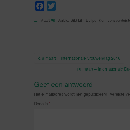
F
T
a
wi
,
,
,
,
Maart
Barbie
Bild Lilli
Eclips
Ken
zonsverduist
c
tt
e
er
b
o
Berichtnavigatie
8 maart – Internationale Vrouwendag 2016
o
k
10 maart – Internationale D
Geef een antwoord
Het e-mailadres wordt niet gepubliceerd.
Vereiste v
Reactie
*