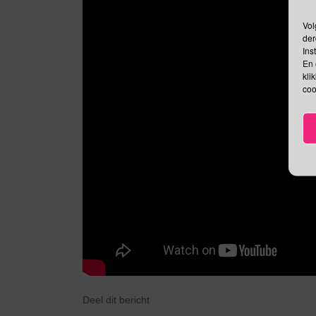
Vol
der
Ins
En 
kli
coo
Deel dit bericht