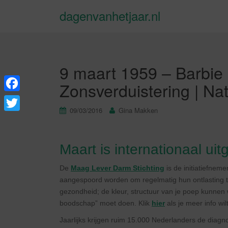
dagenvanhetjaar.nl
9 maart 1959 – Barbie
Zonsverduistering | Na
F
09/03/2016
Gina Makken
a
T
c
w
e
Maart is internationaal u
i
b
t
De
Maag Lever Darm Stichting
is de initiatiefne
o
aangespoord worden om regelmatig hun ontlasting te
t
gezondheid; de kleur, structuur van je poep kunnen
o
e
boodschap” moet doen. Klik
hier
als je meer info wil
k
r
Jaarlijks krijgen ruim 15.000 Nederlanders de diagn