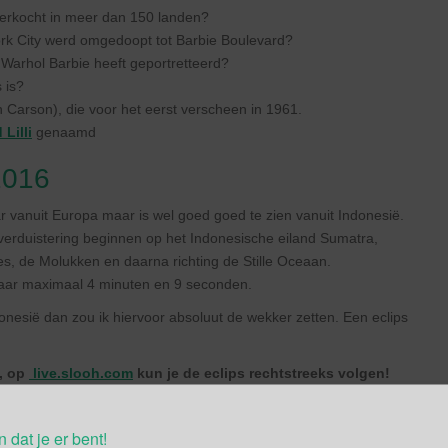
n verkocht in meer dan 150 landen?
rk City werd omgedoopt tot Barbie Boulevard?
arhol Barbie heeft geportretteerd?
 is?
en Carson), die voor het eerst verscheen in 1961.
 Lilli
genaamd
2016
ar vanuit Europa maar is wel goed goed te zien vanuit Indonesië.
nsverduistering beginnen op het Indonesische eiland Sumatra,
es, de Molukken en daarna richting de Stille Oceaan.
 naar maximaal 4 minuten en 9 seconden.
Indonesië dan zou ik hiervoor absoluut de wekker zetten. Een eclips
s, op
live.slooh.com
kun je de eclips rechtstreeks volgen!
n dat je er bent!