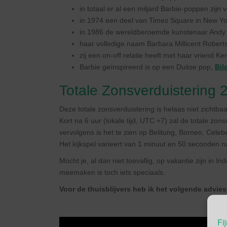
in totaal er al een miljard Barbie-poppen zij
in 1974 een deel van Times Square in New Yo
in 1986 de wereldberoemde kunstenaar Andy W
haar volledige naam Barbara Millicent Roberts
zij een on-off relatie heeft met haar vriend K
Barbie geïnspireerd is op een Duitse pop,
Bild
Totale Zonsverduistering 
Deze totale zonsverduistering is helaas niet zichtba
Kort na 6 uur (lokale tijd, UTC +7) zal de totale zo
vervolgens is het te zien op Belitung, Borneo, Celeb
Het kijkspel varieert van 1 minuut en 50 seconden
Mocht je, al dan niet toevallig, op vakantie zijn in 
meemaken is toch iets speciaals.
Voor de thuisblijvers heb ik het volgende advie
Fij