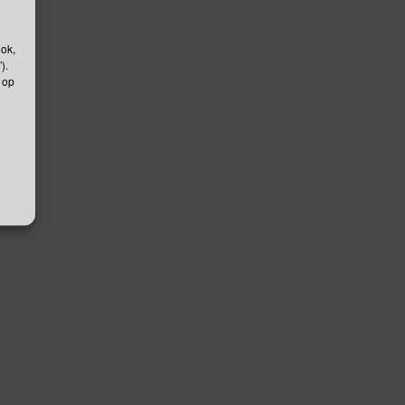
ook,
).
 op