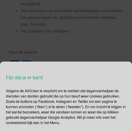
verwijderd.
Het uitvoeren van preventie behandelingen waaronder
het aanbrengen van gebitsbeschermende middelen
(bijv. fluoride)
Het polijsten van vullingen
Deel dit bericht
F
T
a
wi
Fijn dat je er bent!
,
,
,
Januari
colgate
preventieassistent.
schooltandarts
c
tt
.
.
tandarts
Permalink
Volgens de AVG ben ik verplicht om te melden dat dagenvanhetjaar de
e
er
diensten van derden gebruikt die op hun beurt weer cookies gebruiken.
b
Zoals de buttons op Facebook, Instagram en Twitter om een pagina te
kunnen promoten (“liken”) of te delen (“tweeten”). En om inzicht te krijgen in
o
het aantal bezoekers, waar die vandaan komen en waar die op klikken
gebruikt dagenvanhetjaar Google Analytics. Wil je meer info over het
o
Berichtnavigatie
cookiebeleid kijk dan in het Menu.
8 januari – Werelddag van de alfabetisering, of niet?
k