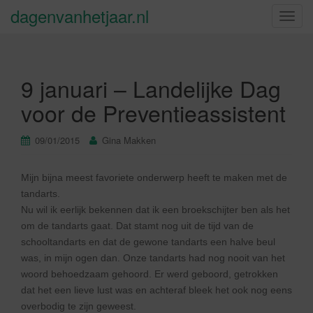
dagenvanhetjaar.nl
S
c
h
a
9 januari – Landelijke Dag
k
e
voor de Preventieassistent
l
n
09/01/2015
Gina Makken
a
v
Mijn bijna meest favoriete onderwerp heeft te maken met de
i
tandarts.
g
Nu wil ik eerlijk bekennen dat ik een broekschijter ben als het
a
om de tandarts gaat. Dat stamt nog uit de tijd van de
t
schooltandarts en dat de gewone tandarts een halve beul
i
was, in mijn ogen dan. Onze tandarts had nog nooit van het
e
woord behoedzaam gehoord. Er werd geboord, getrokken
dat het een lieve lust was en achteraf bleek het ook nog eens
overbodig te zijn geweest.