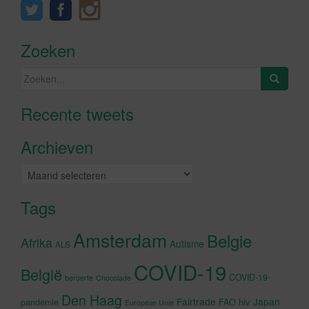
Zoeken
Zoeken
naar:
Recente tweets
Klik om marketing cookies te
accepteren en deze inhoud in te
Archieven
schakelen
Archieven
Tags
Amsterdam
Belgie
Afrika
Autisme
ALS
COVID-19
België
COVID-19-
beroerte
Chocolade
Den Haag
Fairtrade
Japan
hiv
pandemie
FAO
Europese Unie