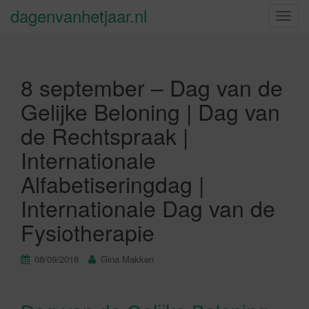
dagenvanhetjaar.nl
S
c
h
a
8 september – Dag van de
k
e
Gelijke Beloning | Dag van
l
de Rechtspraak |
n
a
Internationale
v
Alfabetiseringdag |
i
g
Internationale Dag van de
a
Fysiotherapie
t
i
e
08/09/2016
Gina Makken