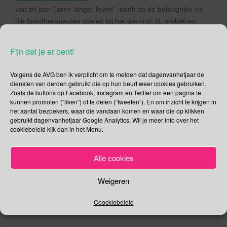
van dit jaar “jaren langer leven”, doelt op de belangrijke rol
die fysiotherapeuten spelen bij het gezond, fit, mobiel en
onafhankelijk ouder worden.
Dag van de Fysiotherapeut
Fijn dat je er bent!
In Nederland hebben we sinds kort op 4 november de
Dag
Volgens de AVG ben ik verplicht om te melden dat dagenvanhetjaar de
van de Fysiotherapeut
, een dag bedoeld voor de zzp’er
diensten van derden gebruikt die op hun beurt weer cookies gebruiken.
fysiotherapeut of in loondienst werkende peut of student
Zoals de buttons op Facebook, Instagram en Twitter om een pagina te
fysiotherapie.
kunnen promoten (“liken”) of te delen (“tweeten”). En om inzicht te krijgen in
het aantal bezoekers, waar die vandaan komen en waar die op klikken
Deel dit bericht
gebruikt dagenvanhetjaar Google Analytics. Wil je meer info over het
cookiebeleid kijk dan in het Menu.
F
T
a
wi
Alle cookies
,
,
September
Alfabetiseringdag
Equal Pay Day
c
tt
,
,
.
.
Fysiotherapeut
Gelijke Beloning
Rechtspraak
Permalink
Weigeren
e
er
b
Coockiebeleid
o