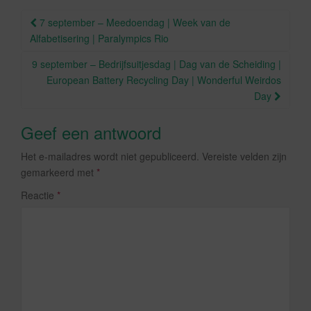
o
Berichtnavigatie
7 september – Meedoendag | Week van de
k
Alfabetisering | Paralympics Rio
9 september – Bedrijfsuitjesdag | Dag van de Scheiding |
European Battery Recycling Day | Wonderful Weirdos
Day
Geef een antwoord
Het e-mailadres wordt niet gepubliceerd.
Vereiste velden zijn
gemarkeerd met
*
Reactie
*