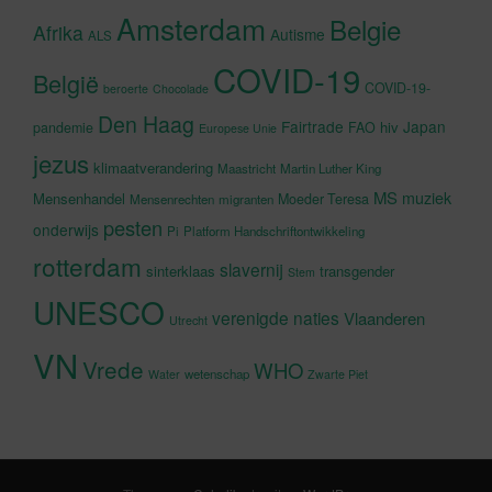
Amsterdam
Belgie
Afrika
Autisme
ALS
COVID-19
België
COVID-19-
beroerte
Chocolade
Den Haag
Fairtrade
Japan
hiv
pandemie
FAO
Europese Unie
jezus
klimaatverandering
Maastricht
Martin Luther King
MS
muziek
Mensenhandel
Moeder Teresa
Mensenrechten
migranten
pesten
onderwijs
Pi
Platform Handschriftontwikkeling
rotterdam
slavernij
sinterklaas
transgender
Stem
UNESCO
verenigde naties
Vlaanderen
Utrecht
VN
Vrede
WHO
wetenschap
Water
Zwarte Piet