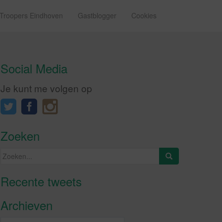
 Troopers Eindhoven
Gastblogger
Cookies
Social Media
Je kunt me volgen op
Zoeken
Zoeken
naar:
Recente tweets
Klik om marketing cookies te
accepteren en deze inhoud in te
Archieven
schakelen