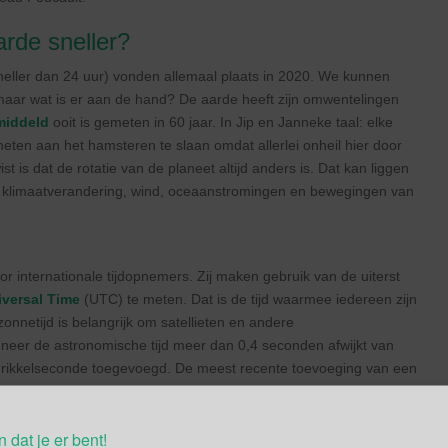
rde sneller?
sneller dan 24 uur) vonden allemaal plaats in 2020. We kunnen
 maar wat is er aan de hand? De aarde heeft zijn omwentelingen
middeld
ooit is gemeten in 60 jaar. In Jip en Janneke taal: elke
ten aan het hamsteren te slaan omdat allerlei onheil hier door
t is dat de rotatie van de planeet altijd anders is. Dat kan liggen
r klimaatverandering, wind, oceaanstromingen en bewegingen van
oor internationale tijdopnemers. Zij maken gebruik van de uiterst
versal Time
(UTC) te meten. Dat is de tijd waarmee iedereen zijn
onnetijd is belangrijk om satellieten en andere
eer de astronomische tijd meer dan 0,4 seconden afwijkt van
hrikkelseconde toegevoegd. De meest recente toevoeging van een
n dat je er bent!