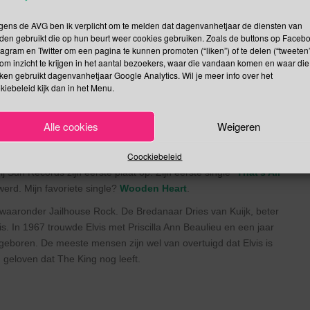
de recente versnelling in de draaiing van de aarde voor het
e. In plaats van een seconde toe te voegen, moet er
gens de AVG ben ik verplicht om te melden dat dagenvanhetjaar de diensten van
iddelde lengte van een dag 86.400 seconden is, echter een
den gebruikt die op hun beurt weer cookies gebruiken. Zoals de buttons op Faceb
tagram en Twitter om een pagina te kunnen promoten (“liken”) of te delen (“tweeten”
econden korter klokken. In de loop van het jaar komt dat neer op
om inzicht te krijgen in het aantal bezoekers, waar die vandaan komen en waar die
at de heren wetenschappers uiteindelijk gaan besluiten is nog
kken gebruikt dagenvanhetjaar Google Analytics. Wil je meer info over het
kiebeleid kijk dan in het Menu.
Alle cookies
Weigeren
ok wel The King of Rock and Roll genoemd. Hij werd geboren op 8
Coockiebeleid
n landgoed Graceland. Hij heeft 23 jaar gezongen en in die tijd
j Sun Records zijn eerste plaat op. Zijn eerste single “
That’s All
werd. Mijn favoriete single?
Wooden Heart
.
d, waaronder Jailhouse Rock. De Bredanaar Dries van Kuijk, beter
. In 1967 trouwde Elvis met Priscilla Ann Beaulieu en een jaar
 geboren. De meeste mensen zijn wel van overtuigd dat Elvis is
 geloven dat The King nog leeft.