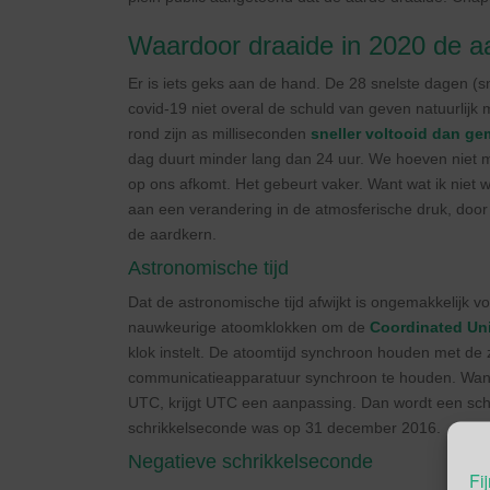
Waardoor draaide in 2020 de aa
Er is iets geks aan de hand. De 28 snelste dagen (
covid-19 niet overal de schuld van geven natuurlijk
rond zijn as milliseconden
sneller voltooid dan ge
dag duurt minder lang dan 24 uur. We hoeven niet me
op ons afkomt. Het gebeurt vaker. Want wat ik niet wis
aan een verandering in de atmosferische druk, doo
de aardkern.
Astronomische tijd
Dat de astronomische tijd afwijkt is ongemakkelijk v
nauwkeurige atoomklokken om de
Coordinated Uni
klok instelt. De atoomtijd synchroon houden met de z
communicatieapparatuur synchroon te houden. Wann
UTC, krijgt UTC een aanpassing. Dan wordt een sc
schrikkelseconde was op 31 december 2016.
Negatieve schrikkelseconde
Fij