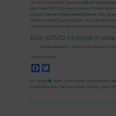
De roots van Wereld Typendag (
World Typing Day
door Team TAC (Typo Auto Corrector). Mede organi
(Junior Chamber International) Mines
. Men wil 
efficiënter in het Engels te typen. Als ondersteun
computerprogramma dat automatisch verkeerde Engel
Door COVID-19 verzet of verand
Aardbeiendag
(→ verzet naar dinsdag 29 jun
Deel dit bericht
F
T
a
wi
,
,
,
Januari
Aarde
Elvis Presley
Léon Foucault
Lisa
c
tt
,
,
,
Schrikkelseconde
The King of Rock and Roll
Typen
UT
e
er
b
o