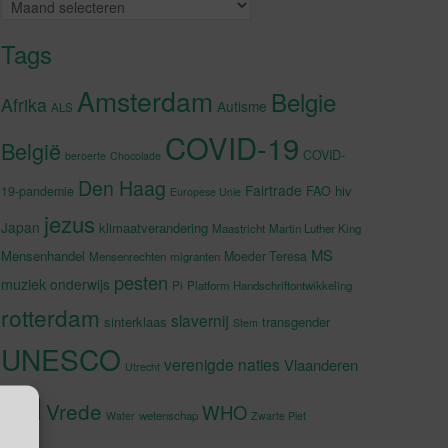
Archieven
Tags
Amsterdam
Belgie
Afrika
Autisme
ALS
COVID-19
België
COVID-
beroerte
Chocolade
Den Haag
Fairtrade
hiv
19-pandemie
FAO
Europese Unie
jezus
Japan
klimaatverandering
Maastricht
Martin Luther King
MS
Mensenhandel
Moeder Teresa
Mensenrechten
migranten
pesten
muziek
onderwijs
Pi
Platform Handschriftontwikkeling
rotterdam
slavernij
sinterklaas
transgender
Stem
UNESCO
verenigde naties
Vlaanderen
Utrecht
VN
Vrede
WHO
wetenschap
Water
Zwarte Piet