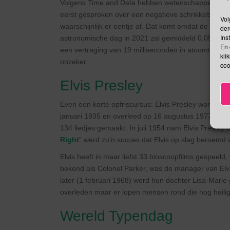
Volgens Time and Date hebben wetenschappers door 
eerst gesproken over een negatieve schrikkelsecond
Vol
waarschijnlijk er eentje af. Dat komt omdat de gem
der
Ins
astronomische dag in 2021 zal gemiddeld 0,05 millis
En 
een vertraging van 19 milliseconden in atoomtijd. W
kli
onzeker.
coo
Elvis Presley
Even een korte opfriscursus: Elvis Presley wordt o
januari 1935 en overleed op 16 augustus 1977 op zij
134 liedjes gemaakt. In juli 1954 nam Elvis Presley bi
Right
” werd zo’n succes dat Elvis op slag beroemd 
Elvis heeft in maar liefst 33 bioscoopfilms gespeel
bekend als Colonel Parker, was de manager van Elvis
later (1 februari 1968) werd hun dochter Lisa-Marie
overleden maar er lopen mensen rond die nog heilig
Wereld Typendag