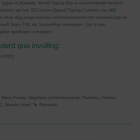
) liggen in Maleisië. World Typing Day is oorspronkelijk bedacht
satoren zijn het STC-team (Speed Typing Contest) van
JCI
met deze dag jonge mensen enthousiasmeren om nauwkeurige en
ing heeft Team TAC de SecondKey ontworpen. Dat is een
se spellingen corrigeert.
erd qua invulling:
i 2021)
,
,
,
,
 Marie Presley
Negatieve schrikkelseconde
Panthéon
Roteren
,
.
.
C
Wooden Heart
Permalink