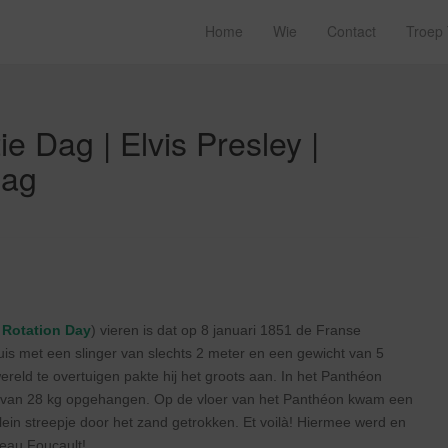
Home
Wie
Contact
Troep
ie Dag | Elvis Presley |
dag
 Rotation Day
) vieren is dat op 8 januari 1851 de Franse
uis met een slinger van slechts 2 meter en een gewicht van 5
reld te overtuigen pakte hij het groots aan. In het Panthéon
ol van 28 kg opgehangen. Op de vloer van het Panthéon kwam een
ein streepje door het zand getrokken. Et voilà! Hiermee werd en
eau Foucault!