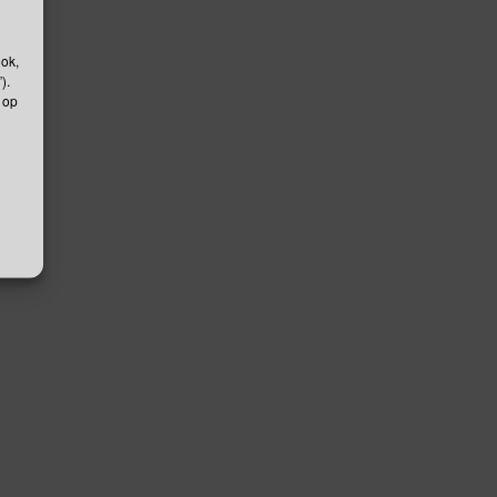
ook,
).
 op