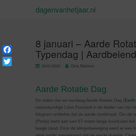
dagenvanhetjaar.nl
8 januari – Aarde Rotat
Typendag | Aardbeien
F
08/01/2021
Gina Makken
a
T
c
w
e
Aarde Rotatie Dag
i
b
t
De reden dat we vandaag Aarde Rotatie Dag (
Earth
o
natuurkundige Léon Foucault in de kelder van zijn h
t
kilogram ontdekte dat de aarde ronddraait. Om de we
o
e
(Parijs) werd aan een 67 meter lange koord een b
k
r
laagje zand. Door de slingerbeweging werd er een kl
plein public aangetoond dat de aarde draaide. Chap