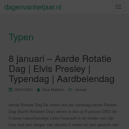
dagenvanhetjaar.nl
S
c
h
a
Typen
k
e
l
n
8 januari – Aarde Rotatie
a
Dag | Elvis Presley |
v
i
Typendag | Aardbeiendag
g
a
08/01/2021
Gina Makken
Januari
t
i
Aarde Rotatie Dag De reden dat we vandaag Aarde Rotatie
e
Dag (Earth Rotation Day) vieren is dat op 8 januari 1851 de
Franse natuurkundige Léon Foucault in de kelder van zijn
huis met een slinger van slechts 2 meter en een gewicht van