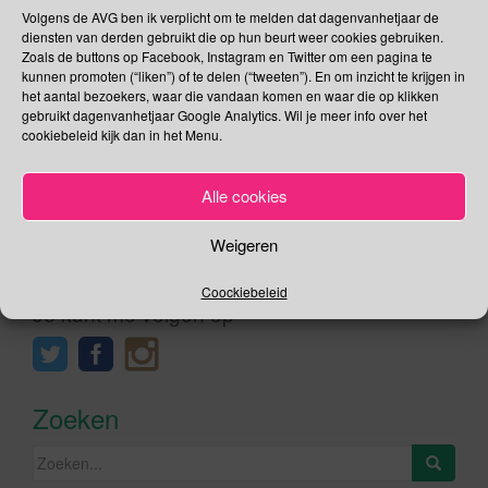
Volgens de AVG ben ik verplicht om te melden dat dagenvanhetjaar de
viert Aardbeiendag haar tienjarig jubileum in 1931
diensten van derden gebruikt die op hun beurt weer cookies gebruiken.
Congrescentrum Brabanthallen te ‘s-Hertogenbosch. Een
Zoals de buttons op Facebook, Instagram en Twitter om een pagina te
dag met interessante lezingen over […]
kunnen promoten (“liken”) of te delen (“tweeten”). En om inzicht te krijgen in
het aantal bezoekers, waar die vandaan komen en waar die op klikken
gebruikt dagenvanhetjaar Google Analytics. Wil je meer info over het
Lees verder
cookiebeleid kijk dan in het Menu.
Alle cookies
Weigeren
Social Media
Coockiebeleid
Je kunt me volgen op
Zoeken
Zoeken
naar: