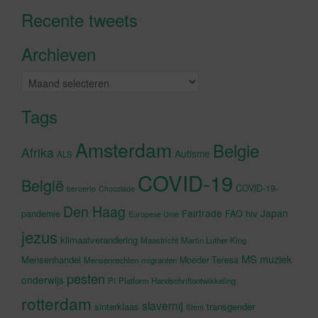
Recente tweets
Klik om marketing cookies te
accepteren en deze inhoud in te
Archieven
schakelen
Archieven
Tags
Amsterdam
Belgie
Afrika
Autisme
ALS
COVID-19
België
COVID-19-
beroerte
Chocolade
Den Haag
Fairtrade
Japan
hiv
pandemie
FAO
Europese Unie
jezus
klimaatverandering
Maastricht
Martin Luther King
MS
muziek
Mensenhandel
Moeder Teresa
Mensenrechten
migranten
pesten
onderwijs
Pi
Platform Handschriftontwikkeling
rotterdam
slavernij
sinterklaas
transgender
Stem