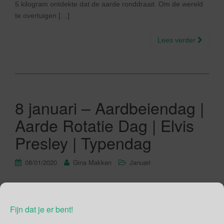
5 kilogram ontdekte dat de aarde ronddraait. Om de wereld
te overtuigen […]
Lees verder
8 januari – Aardbeiendag |
Aarde Rotatie Dag | Elvis
Presley | Typendag
08/01/2020
Gina Makken
Januari
10e editie Aardbeiendag Aardbeiendag is specifiek bedoeld
voor de aardbeiensector en niet zo zeer voor de consument.
Fijn dat je er bent!
De Vlaamse consument krijgt een aardbeiendag in de Week
van de Korte Keten. Tenminste dat was vorig jaar zo. Dit jaar