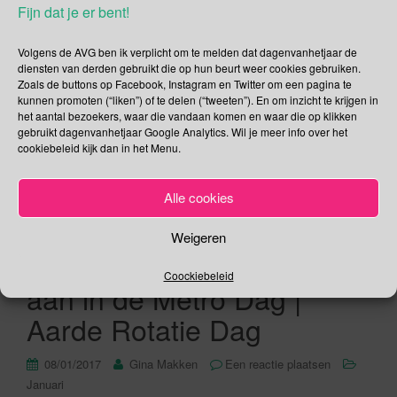
voor de aardbeiensector en niet zo zeer voor de consument.
Fijn dat je er bent!
De Vlaamse consument krijgt een aardbeiendag in de Week
van de Korte Keten. Tenminste dat was vorig jaar zo. Dit jaar
Volgens de AVG ben ik verplicht om te melden dat dagenvanhetjaar de
viert Aardbeiendag haar tienjarig jubileum in 1931
diensten van derden gebruikt die op hun beurt weer cookies gebruiken.
Zoals de buttons op Facebook, Instagram en Twitter om een pagina te
Congrescentrum Brabanthallen te ‘s-Hertogenbosch. Een
kunnen promoten (“liken”) of te delen (“tweeten”). En om inzicht te krijgen in
dag met interessante lezingen over […]
het aantal bezoekers, waar die vandaan komen en waar die op klikken
gebruikt dagenvanhetjaar Google Analytics. Wil je meer info over het
cookiebeleid kijk dan in het Menu.
Lees verder
Alle cookies
Weigeren
8 januari – Zonder Broek
Coockiebeleid
aan in de Metro Dag |
Aarde Rotatie Dag
08/01/2017
Gina Makken
Een reactie plaatsen
Januari