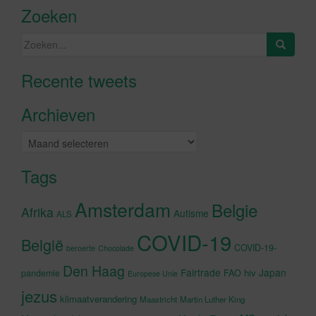
Zoeken
Zoeken
naar:
Recente tweets
Klik om marketing cookies te
accepteren en deze inhoud in te
Archieven
schakelen
Archieven
Tags
Amsterdam
Belgie
Afrika
Autisme
ALS
COVID-19
België
COVID-19-
beroerte
Chocolade
Den Haag
Fairtrade
Japan
hiv
pandemie
FAO
Europese Unie
jezus
klimaatverandering
Maastricht
Martin Luther King