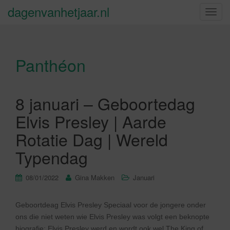
dagenvanhetjaar.nl
S
c
h
a
Panthéon
k
e
l
n
8 januari – Geboortedag
a
Elvis Presley | Aarde
v
i
Rotatie Dag | Wereld
g
Typendag
a
t
08/01/2022
Gina Makken
Januari
i
e
Geboortdeag Elvis Presley Speciaal voor de jongere onder
ons die niet weten wie Elvis Presley was volgt een beknopte
biografie: Elvis Presley werd en wordt ook wel The King of