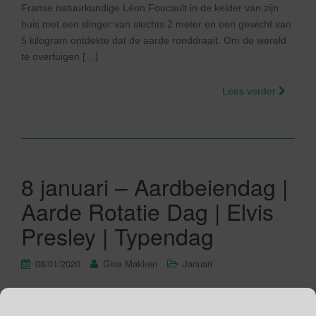
Franse natuurkundige Léon Foucault in de kelder van zijn
huis met een slinger van slechts 2 meter en een gewicht van
5 kilogram ontdekte dat de aarde ronddraait. Om de wereld
te overtuigen […]
Lees verder
8 januari – Aardbeiendag |
Aarde Rotatie Dag | Elvis
Presley | Typendag
08/01/2020
Gina Makken
Januari
10e editie Aardbeiendag Aardbeiendag is specifiek bedoeld