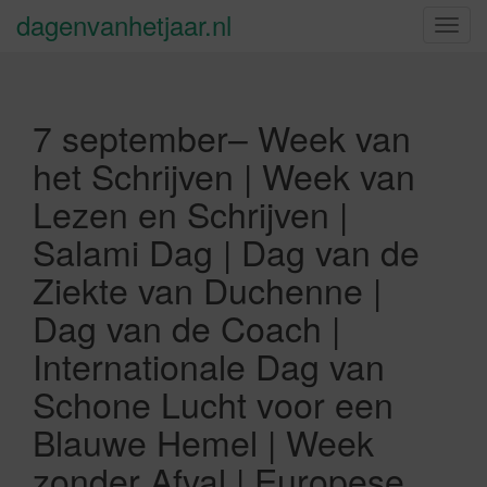
dagenvanhetjaar.nl
S
c
h
a
7 september– Week van
k
e
het Schrijven | Week van
l
Lezen en Schrijven |
n
a
Salami Dag | Dag van de
v
Ziekte van Duchenne |
i
g
Dag van de Coach |
a
Internationale Dag van
t
i
Schone Lucht voor een
e
Blauwe Hemel | Week
zonder Afval | Europese