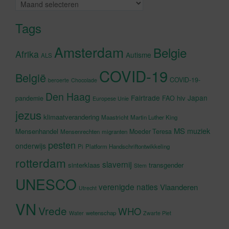
Archieven
Tags
Amsterdam
Belgie
Afrika
Autisme
ALS
COVID-19
België
COVID-19-
beroerte
Chocolade
Den Haag
Fairtrade
Japan
hiv
pandemie
FAO
Europese Unie
jezus
klimaatverandering
Maastricht
Martin Luther King
MS
muziek
Mensenhandel
Moeder Teresa
Mensenrechten
migranten
pesten
onderwijs
Pi
Platform Handschriftontwikkeling
rotterdam
slavernij
sinterklaas
transgender
Stem
UNESCO
verenigde naties
Vlaanderen
Utrecht
VN
Vrede
WHO
wetenschap
Water
Zwarte Piet