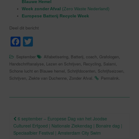
Blauwe Hemel
Week zonder Afval
(Zero Waste Nederland)
Europese Batterij Recycle Week
Deel dit bericht
F
T
a
wi
,
,
,
,
September
Alfabetisering
Batterij
coach
Grafologen
c
tt
,
,
,
,
Handschriftanalyse
Lezen en Schrijven
Recycling
Salami
e
er
,
,
,
Schone lucht en Blauwe hemel
Schrijfdocenten
Schrijfseizoen
,
,
.
.
Schrijven
Ziekte van Duchenne
Zonder Afval
Permalink
b
o
o
k
Berichtnavigatie
6 september – Europese Dag van het Joodse
Cultureel Erfgoed | Nationale Ziekendag | Bonaire dag |
Speciaalbier Festival | Amsterdam City Swim