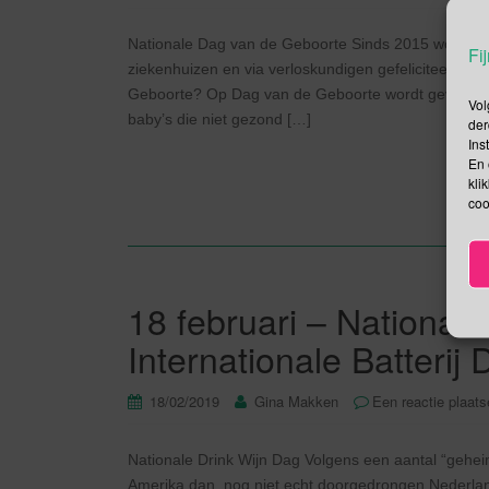
Nationale Dag van de Geboorte Sinds 2015 worden 
Fij
ziekenhuizen en via verloskundigen gefeliciteer
Geboorte? Op Dag van de Geboorte wordt gevierd d
Vol
baby’s die niet gezond […]
der
Ins
En 
kli
coo
18 februari – Nationale
Internationale Batterij
18/02/2019
Gina Makken
Een reactie plaat
Nationale Drink Wijn Dag Volgens een aantal “geheim
Amerika dan, nog niet echt doorgedrongen Nederla