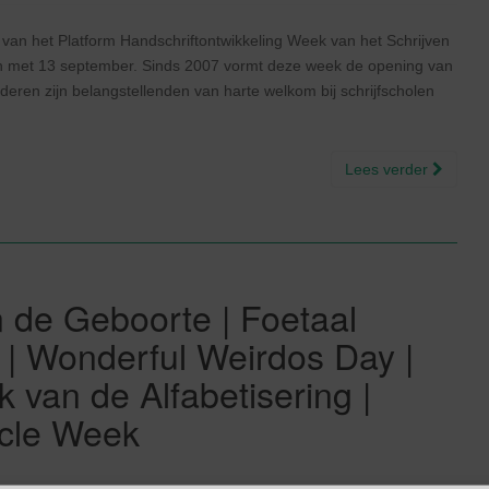
van het Platform Handschriftontwikkeling Week van het Schrijven
 en met 13 september. Sinds 2007 vormt deze week de opening van
aanderen zijn belangstellenden van harte welkom bij schrijfscholen
Lees verder
 de Geboorte | Foetaal
| Wonderful Weirdos Day |
van de Alfabetisering |
ycle Week