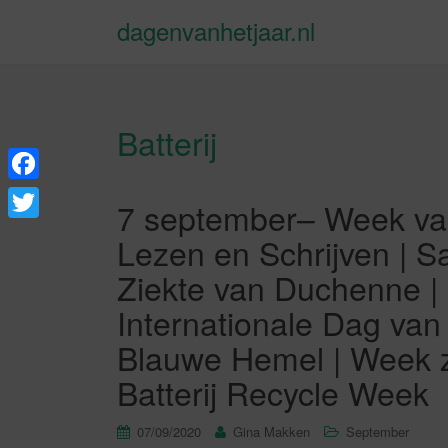
dagenvanhetjaar.nl
Batterij
F
7 september– Week van
a
T
Lezen en Schrijven | S
c
w
Ziekte van Duchenne |
e
i
Internationale Dag va
b
t
Blauwe Hemel | Week z
o
t
Batterij Recycle Week
o
e
k
r
07/09/2020
Gina Makken
September