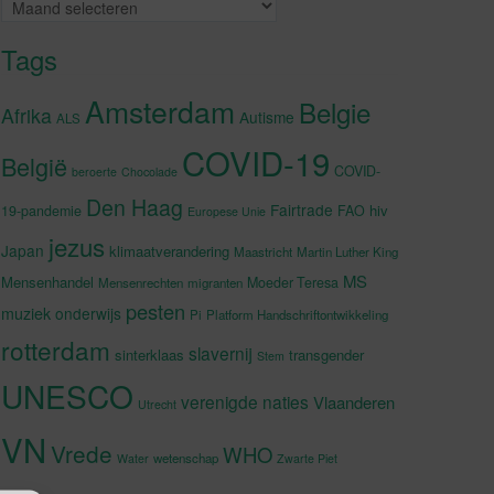
Archieven
Tags
Amsterdam
Belgie
Afrika
Autisme
ALS
COVID-19
België
COVID-
beroerte
Chocolade
Den Haag
Fairtrade
hiv
19-pandemie
FAO
Europese Unie
jezus
Japan
klimaatverandering
Maastricht
Martin Luther King
MS
Mensenhandel
Moeder Teresa
Mensenrechten
migranten
pesten
muziek
onderwijs
Pi
Platform Handschriftontwikkeling
rotterdam
slavernij
sinterklaas
transgender
Stem
UNESCO
verenigde naties
Vlaanderen
Utrecht
VN
Vrede
WHO
wetenschap
Water
Zwarte Piet