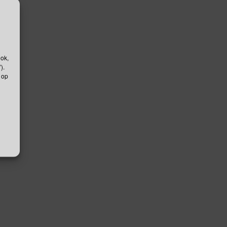
ook,
).
 op