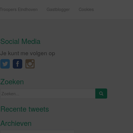
 Troopers Eindhoven
Gastblogger
Cookies
Social Media
Je kunt me volgen op
Zoeken
Zoeken
naar:
Recente tweets
Klik om marketing cookies te
accepteren en deze inhoud in te
Archieven
schakelen