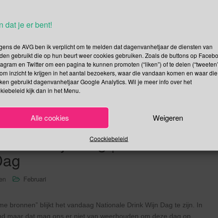
op Dag van de Geboorte kersverse ouders in diverse
n dat je er bent!
d namens het Fonds Gezond Geboren (FGG). Waarom Dag van de
at de meeste kinderen gezond worden geboren maar er zijn ook
gens de AVG ben ik verplicht om te melden dat dagenvanhetjaar de diensten van
den gebruikt die op hun beurt weer cookies gebruiken. Zoals de buttons op Faceb
tagram en Twitter om een pagina te kunnen promoten (“liken”) of te delen (“tweeten”
om inzicht te krijgen in het aantal bezoekers, waar die vandaan komen en waar die
Lees verder
kken gebruikt dagenvanhetjaar Google Analytics. Wil je meer info over het
kiebeleid kijk dan in het Menu.
Alle cookies
Weigeren
 Drink Wijn Dag |
Coockiebeleid
 Dag
sen
Februari
e bronnen” blijkt het vandaag Nationale Drink Wijn Dag te zijn. In
nd maar dat mag ons er niet van weerhouden om deze dag op