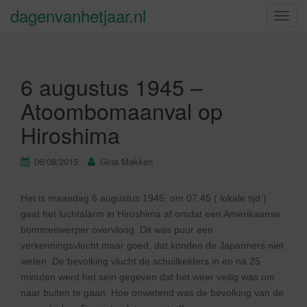
dagenvanhetjaar.nl
S
c
h
a
6 augustus 1945 –
k
e
Atoombomaanval op
l
Hiroshima
n
a
v
06/08/2015
Gina Makken
i
g
Het is maandag 6 augustus 1945, om 07.45 ( lokale tijd )
a
gaat het luchtalarm in Hiroshima af omdat een Amerikaanse
t
bommenwerper overvloog. Dit was puur een
i
verkenningsvlucht maar goed, dat konden de Japanners niet
e
weten. De bevolking vlucht de schuilkelders in en na 25
minuten werd het sein gegeven dat het weer veilig was om
naar buiten te gaan. Hoe onwetend was de bevolking van de