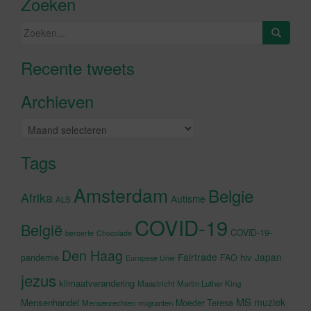
Zoeken
Zoeken
naar:
Recente tweets
Klik om marketing cookies te
accepteren en deze inhoud in te
Archieven
schakelen
Archieven
Tags
Amsterdam
Belgie
Afrika
Autisme
ALS
COVID-19
België
COVID-19-
beroerte
Chocolade
Den Haag
Fairtrade
Japan
hiv
pandemie
FAO
Europese Unie
jezus
klimaatverandering
Maastricht
Martin Luther King
MS
muziek
Mensenhandel
Moeder Teresa
Mensenrechten
migranten