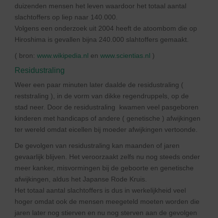
duizenden mensen het leven waardoor het totaal aantal
slachtoffers op liep naar 140.000.
Volgens een onderzoek uit 2004 heeft de atoombom die op
Hiroshima is gevallen bijna 240.000 slahtoffers gemaakt.
( bron:
www.wikipedia.nl
en
www.scientias.nl
)
Residustraling
Weer een paar minuten later daalde de residustraling (
reststraling ), in de vorm van dikke regendruppels, op de
stad neer. Door de residustraling kwamen veel pasgeboren
kinderen met handicaps of andere ( genetische ) afwijkingen
ter wereld omdat eicellen bij moeder afwijkingen vertoonde.
De gevolgen van residustraling kan maanden of jaren
gevaarlijk blijven. Het veroorzaakt zelfs nu nog steeds onder
meer kanker, misvormingen bij de geboorte en genetische
afwijkingen, aldus het Japanse Rode Kruis.
Het totaal aantal slachtoffers is dus in werkelijkheid veel
hoger omdat ook de mensen meegeteld moeten worden die
jaren later nog stierven en nu nog sterven aan de gevolgen