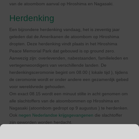
van de atoombom aanval op Hiroshima en Nagasaki.
Herdenking
Een bijzondere herdenking vandaag, het is zeventig jaar
geleden dat de Amerikanen de atoombom op Hiroshima
dropten. Deze herdenking vindt plaats in het Hiroshima
Peace Memorial Park dat gebouwd is op ground zero.
Aanwezig zijn: overlevenden, nabestaanden, familieleden en
vertegenwoordigers van verschillende landen. De
herdenkingsceromonie begint om 08.00 ( lokale tijd ), tijdens
de ceromonie wordt er onder andere een gezamenlijk gebed
voor wereldvrede gehouden.
Om exact 08.15 wordt een minuut stilte in acht genomen om
alle slachtoffers van de atoombommen op Hiroshima en
Nagasaki (atoombom gedropt op 9 augustus ) te herdenken.
Ook
negen Nederlandse krijgsgevangenen
die slachtoffer
zijn geworden worden herdacht.
Waren de atoombommen nodig om de Tweede