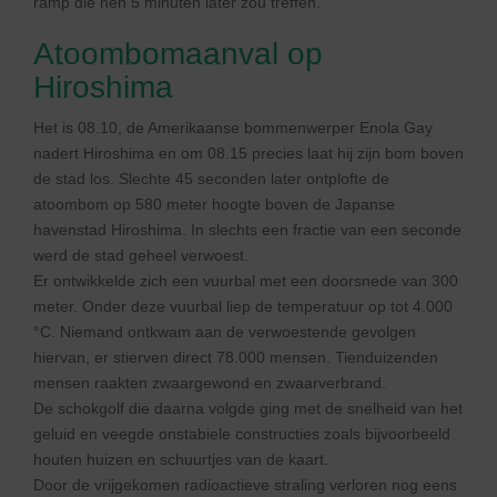
ramp die hen 5 minuten later zou treffen.
Atoombomaanval op
Hiroshima
Het is 08.10, de Amerikaanse bommenwerper Enola Gay
nadert Hiroshima en om 08.15 precies laat hij zijn bom boven
de stad los. Slechte 45 seconden later ontplofte de
atoombom op 580 meter hoogte boven de Japanse
havenstad Hiroshima. In slechts een fractie van een seconde
werd de stad geheel verwoest.
Er ontwikkelde zich een vuurbal met een doorsnede van 300
meter. Onder deze vuurbal liep de temperatuur op tot 4.000
°C. Niemand ontkwam aan de verwoestende gevolgen
hiervan, er stierven direct 78.000 mensen. Tienduizenden
mensen raakten zwaargewond en zwaarverbrand.
De schokgolf die daarna volgde ging met de snelheid van het
geluid en veegde onstabiele constructies zoals bijvoorbeeld
houten huizen en schuurtjes van de kaart.
Door de vrijgekomen radioactieve straling verloren nog eens