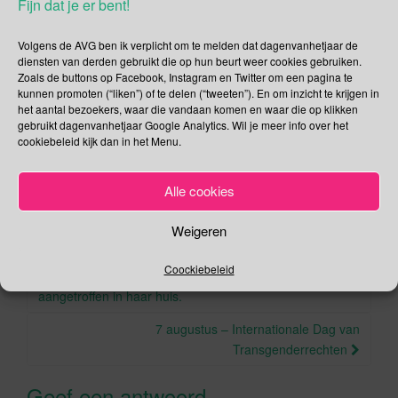
Fijn dat je er bent!
Wereldoorlog te beëindigen? Daarover verschillen de
meningen.
Volgens de AVG ben ik verplicht om te melden dat dagenvanhetjaar de
Deel dit bericht
diensten van derden gebruikt die op hun beurt weer cookies gebruiken.
Zoals de buttons op Facebook, Instagram en Twitter om een pagina te
F
T
kunnen promoten (“liken”) of te delen (“tweeten”). En om inzicht te krijgen in
het aantal bezoekers, waar die vandaan komen en waar die op klikken
a
wi
gebruikt dagenvanhetjaar Google Analytics. Wil je meer info over het
,
,
,
,
Augustus
atoombom
Hiroshima
Nagasaki
residustraling
cookiebeleid kijk dan in het Menu.
c
tt
.
.
schokgolf
Permalink
e
er
Alle cookies
b
Weigeren
o
o
Berichtnavigatie
Coockiebeleid
5 augustus 1962 – Marilyn Monroe wordt dood
k
aangetroffen in haar huis.
7 augustus – Internationale Dag van
Transgenderrechten
Geef een antwoord