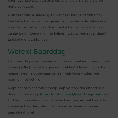
Internationale Dag van de Liefdadigheid en is ze gisteren
heilig verklaard.
Wanneer ben je liefdadig en wanneer ben je barmhartig?
Liefdadig ben je wanneer je een euro in de collectebus doet
voor Jantje Beton, maar barmhartig ben je pas als je naar
Jantje Beton toegaat om te helpen. En wat ben jij vandaag?
Liefdadig of barnhartig?
Wereld Baarddag
Een feestdag voor mannen én vrouwen met een baard, maar
is een (volle ) baard dragen nog wel hip? De trend voor het
najaar is een stoppelbaardje, een babyface vinden veel
mannen het nét niet.
Klopt het of is het een broodje aap verhaal dat onderzoek
door microbioloog
John Golobic van Quest Diagnostics
?
Hij heeft monsters onderzocht uit baarden, en wat blijkt? In
sommige baarden zaten net zoveel bacteriën als in een
gemiddeld toilet!