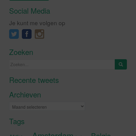
Social Media
Je kunt me volgen op
Zoeken
Zoeken
naar:
Recente tweets
Klik om marketing cookies te
accepteren en deze inhoud in te
Archieven
schakelen
Archieven
Tags
Amsterdam
Belgie