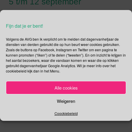
5 t/m 12 september
Heb jij nog nooit een rechtbank van binnen gezien maar ben
je wel benieuwd hoe een gerechtsgebouw er van binnen
Fijn dat je er bent!
uitziet en wie daar nu eigenlijk werken? Dan is dit dé week
voor jou! Tijdens de Week van de Rechtspraak worden er
Volgens de AVG ben ik verplicht om te melden dat dagenvanhetjaar de
allerlei activiteiten georganiseerd waar jij naar toe kan gaan.
diensten van derden gebruikt die op hun beurt weer cookies gebruiken.
Thema is: “De rechter tussen staat en straat”. Klik
hier
Zoals de buttons op Facebook, Instagram en Twitter om een pagina te
kunnen promoten (“liken”) of te delen (“tweeten”). En om inzicht te krijgen in
als je wilt weten waar en wanneer de activiteiten zijn.
het aantal bezoekers, waar die vandaan komen en waar die op klikken
gebruikt dagenvanhetjaar Google Analytics. Wil je meer info over het
Deel dit bericht
cookiebeleid kijk dan in het Menu.
F
T
Alle cookies
a
wi
,
,
,
September
Inheemse Vrouw
Jostiband
Liefdadig
c
tt
Weigeren
,
,
.
.
Liefdadigheid
Moeder Teresa
Rechtspraak
Permalink
e
er
Coockiebeleid
b
o