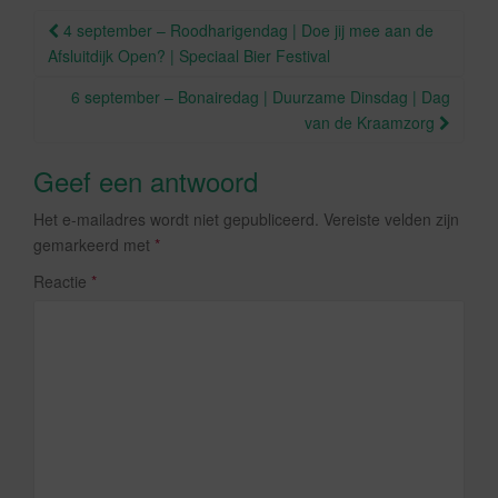
o
Berichtnavigatie
4 september – Roodharigendag | Doe jij mee aan de
k
Afsluitdijk Open? | Speciaal Bier Festival
6 september – Bonairedag | Duurzame Dinsdag | Dag
van de Kraamzorg
Geef een antwoord
Het e-mailadres wordt niet gepubliceerd.
Vereiste velden zijn
gemarkeerd met
*
Reactie
*