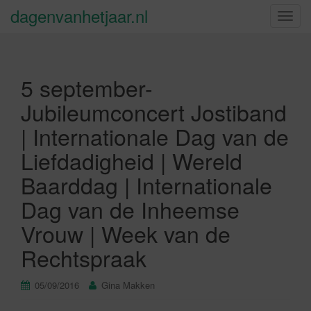
dagenvanhetjaar.nl
S
c
h
a
5 september-
k
e
Jubileumconcert Jostiband
l
| Internationale Dag van de
n
a
Liefdadigheid | Wereld
v
Baarddag | Internationale
i
g
Dag van de Inheemse
a
Vrouw | Week van de
t
i
Rechtspraak
e
05/09/2016
Gina Makken