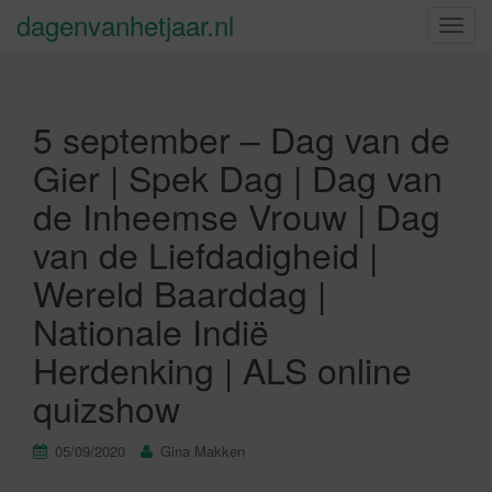
dagenvanhetjaar.nl
S
c
h
a
5 september – Dag van de
k
e
Gier | Spek Dag | Dag van
l
de Inheemse Vrouw | Dag
n
a
van de Liefdadigheid |
v
Wereld Baarddag |
i
g
Nationale Indië
a
Herdenking | ALS online
t
i
quizshow
e
05/09/2020
Gina Makken