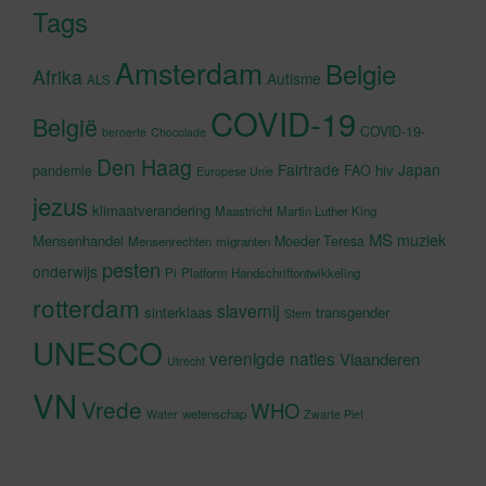
Tags
Amsterdam
Belgie
Afrika
Autisme
ALS
COVID-19
België
COVID-19-
beroerte
Chocolade
Den Haag
Fairtrade
Japan
hiv
pandemie
FAO
Europese Unie
jezus
klimaatverandering
Maastricht
Martin Luther King
MS
muziek
Mensenhandel
Moeder Teresa
Mensenrechten
migranten
pesten
onderwijs
Pi
Platform Handschriftontwikkeling
rotterdam
slavernij
sinterklaas
transgender
Stem
UNESCO
verenigde naties
Vlaanderen
Utrecht
VN
Vrede
WHO
wetenschap
Water
Zwarte Piet