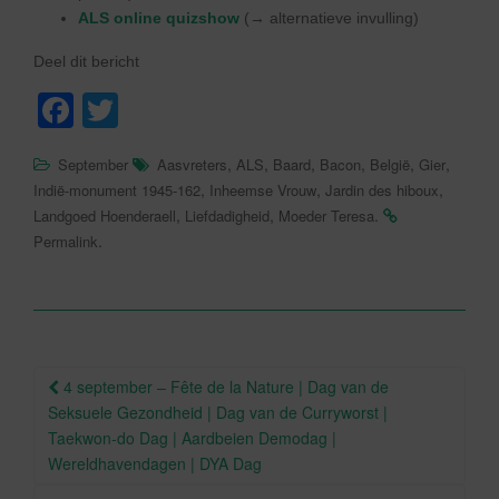
ALS online quizshow
(→ alternatieve invulling)
Deel dit bericht
F
T
a
wi
,
,
,
,
,
,
September
Aasvreters
ALS
Baard
Bacon
België
Gier
c
tt
,
,
,
Indië-monument 1945-162
Inheemse Vrouw
Jardin des hiboux
e
er
,
,
.
Landgoed Hoenderaell
Liefdadigheid
Moeder Teresa
.
Permalink
b
o
o
k
Berichtnavigatie
4 september – Fête de la Nature | Dag van de
Seksuele Gezondheid | Dag van de Curryworst |
Taekwon-do Dag | Aardbeien Demodag |
Wereldhavendagen | DYA Dag