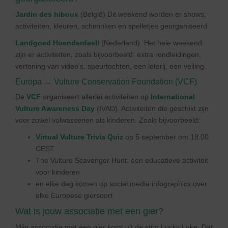
Jardin des hibou
x
(België) Dit weekend worden er shows,
activiteiten, kleuren, schminken en spelletjes georganiseerd.
Landgoed Hoenderdaell
(Nederland). Het hele weekend
zijn er activiteiten, zoals bijvoorbeeld: extra rondleidingen,
vertoning van video’s, speurtochten, een loterij, een veiling.
Europa → Vulture Conservation Foundation (VCF)
De
VCF
organiseert allerlei activiteiten op
International
Vulture Awareness Day
(IVAD). Activiteiten die geschikt zijn
voor zowel volwassenen als kinderen. Zoals bijvoorbeeld:
Virtual Vulture Trivia Quiz
op 5 september om 18.00
CEST
The Vulture Scavenger Hunt: een educatieve activiteit
voor kinderen
en elke dag komen op social media infographics over
elke Europese giersoort
Wat is jouw associatie met een gier?
Mijn associatie met een gier komt uit de strip Lucky Luke. Dat