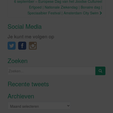
6 september – Europese Dag van het Joodse Cultureel
Erfgoed | Nationale Ziekendag | Bonaire dag |
Speciaalbier Festival | Amsterdam City Swim
Social Media
Je kunt me volgen op
Zoeken
Zoeken
naar:
Recente tweets
Klik om marketing cookies te
accepteren en deze inhoud in te
Archieven
schakelen
Archieven