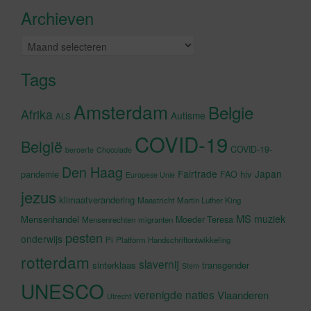
accepteren en deze inhoud in te
Archieven
schakelen
Archieven
Tags
Amsterdam
Belgie
Afrika
Autisme
ALS
COVID-19
België
COVID-19-
beroerte
Chocolade
Den Haag
Fairtrade
Japan
hiv
pandemie
FAO
Europese Unie
jezus
klimaatverandering
Maastricht
Martin Luther King
MS
muziek
Mensenhandel
Moeder Teresa
Mensenrechten
migranten
pesten
onderwijs
Pi
Platform Handschriftontwikkeling
rotterdam
slavernij
sinterklaas
transgender
Stem
UNESCO
verenigde naties
Vlaanderen
Utrecht