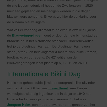
de jaarmarkt, maar hoe komen ze aan die bijnaam? Volgens
de site isgeschiedenis.nl hebben de Zwollenaren in 1520
meineed gepleegd en meinedigen werden in die dagen
blauwvingers genoemd. Et voilà, zie hier de verklaring voor
de bijnaam blauwvingers.
Wat valt er vandaag allemaal te beleven in Zwolle? Tijdens
de
Blauwvingerdagen
loopt er door de hele binnenstad een
braderie en in het historische stadsdeel “Broerenkwartier”
tref je de Bluefinger Fair aan. De Bluefinger Fair is een
sfeer-, streek- en belevingsmarkt met tal van leuke kramen,
e
foodtrucks en optredens. De 42
editie van de
Blauwvingerdagen vindt plaats op 5, 12, 19 en 26 juli.
Internationale Bikini Dag
Het is niet geheel duidelijk wie de oorspronkelijke uitvinder
van de bikini is. Of het was
Louis Reard
, een Parijse
werktuigbouwkundig ingenieur, die in de jaren 1940 het
lingerie bedrijf van zijn moeder overnam. Of het was
Jacques Heim
, een mode-ontwerper en eigenaar van het