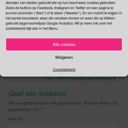
diensten van derden gebruikt die op hun beurt weer cookies gebruiken.
F
T
Zoals de buttons op Facebook, Instagram en Twitter om een pagina te
kunnen promoten (“liken”) of te delen (“tweeten”). En om inzicht te krijgen in
a
wi
het aantal bezoekers, waar die vandaan komen en waar die op klikken
gebruikt dagenvanhetjaar Google Analytics. Wil je meer info over het
,
,
,
,
Juli
Bikini
Blauwvingers
Jacques Heim
Louis Réard
c
tt
cookiebeleid kijk dan in het Menu.
,
.
.
Piazza Armerina
Zwolle
Permalink
e
er
b
Alle cookies
o
Weigeren
o
Berichtnavigatie
4 juli – Werelddag voor Dolfijnen in Gevangenschap
Coockiebeleid
k
6 juli – Wereld Kus Dag aka Zoendag
Geef een antwoord
Het e-mailadres wordt niet gepubliceerd.
Vereiste velden zijn
gemarkeerd met
*
Reactie
*