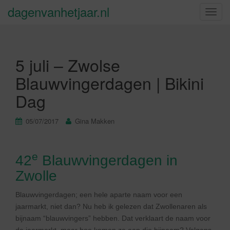
dagenvanhetjaar.nl
S
c
h
a
5 juli – Zwolse
k
e
Blauwvingerdagen | Bikini
l
Dag
n
a
v
05/07/2017
Gina Makken
i
g
a
e
42
Blauwvingerdagen in
t
Zwolle
i
e
Blauwvingerdagen; een hele aparte naam voor een
jaarmarkt, niet dan? Nu heb ik gelezen dat Zwollenaren als
bijnaam “blauwvingers” hebben. Dat verklaart de naam voor