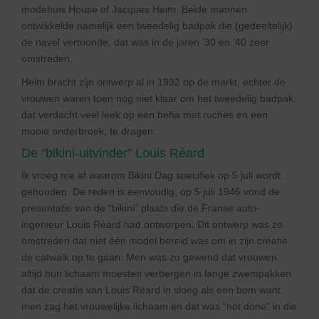
modehuis House of Jacques Heim. Beide mannen
ontwikkelde namelijk een tweedelig badpak die (gedeeltelijk)
de navel vertoonde, dat was in de jaren ’30 en ’40 zeer
omstreden.
Heim bracht zijn ontwerp al in 1932 op de markt, echter de
vrouwen waren toen nog niet klaar om het tweedelig badpak,
dat verdacht veel leek op een beha met ruches en een
mooie onderbroek, te dragen.
De “bikini-uitvinder” Louis Réard
Ik vroeg me af waarom Bikini Dag specifiek op 5 juli wordt
gehouden. De reden is eenvoudig, op 5 juli 1946 vond de
presentatie van de “bikini” plaats die de Franse auto-
ingenieur Louis Réard had ontworpen. Dit ontwerp was zo
omstreden dat niet één model bereid was om in zijn creatie
de catwalk op te gaan. Men was zo gewend dat vrouwen
altijd hun lichaam moesten verbergen in lange zwempakken
dat de creatie van Louis Réard in sloeg als een bom want
men zag het vrouwelijke lichaam en dat was “not done” in die