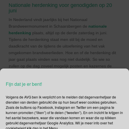
Nationale herdenking voor genodigden op 20
juni
In Nederland vindt jaarlijks bij het Nationaal
Brandweermonument in Schaarsbergen de
nationale
herdenking
plaats, altijd op de derde zaterdag in juni.
Tijdens de herdenking staat men stil bij de moed en
daadkracht van de tijdens de uitoefening van het vak
omgekomen brandweerlieden. Hoe en of de herdenking dit
jaar gaat plaats vinden was nog niet duidelijk. So wie so
zullen op die dag zoveel mogelijk posten en kazernes de
brandweervlag tussen 12.00 en 15.00 uur halfstok hangen.
Fijn dat je er bent!
Star Wars dag
Waarom wordt op
Star Wars Day
de hashtag
Volgens de AVG ben ik verplicht om te melden dat dagenvanhetjaar de
diensten van derden gebruikt die op hun beurt weer cookies gebruiken.
#maythe4thBeWithYou
gebruikt? De echte fan weet dat
Zoals de buttons op Facebook, Instagram en Twitter om een pagina te
natuurlijk maar voor diegene die het niet weet een korte
kunnen promoten (“liken”) of te delen (“tweeten”). En om inzicht te krijgen in
uitleg. In alle Star Wars films wordt vaak de zin “May the
het aantal bezoekers, waar die vandaan komen en waar die op klikken
gebruikt dagenvanhetjaar Google Analytics. Wil je meer info over het
Force be with you” als algemene begroeting gebruikt. Die zin
cookiebeleid kijk dan in het Menu.