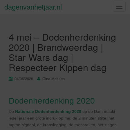
dagenvanhetjaar.nl
S
c
h
a
4 mei – Dodenherdenking
k
e
2020 | Brandweerdag |
l
Star Wars dag |
n
a
Respecteer Kippen dag
v
i
04/05/2020
Gina Makken
g
a
t
Dodenherdenking 2020
i
e
De
Nationale Dodenherdenking 2020
op de Dam maakt
ieder jaar een grote indruk op me; de 2 minuten stilte, het
taptoe-signaal, de kranslegging, de toespraken, het zingen