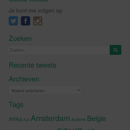
Je kunt me volgen op
Zoeken
Zoeken
naar:
Recente tweets
Klik om marketing cookies te
accepteren en deze inhoud in te
Archieven
schakelen
Archieven
Tags
Amsterdam
Belgie
Afrika
Autisme
ALS