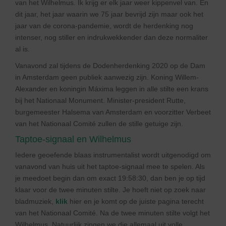
van het Wilhelmus. Ik krijg er elk jaar weer kippenvel van. En
dit jaar, het jaar waarin we 75 jaar bevrijd zijn maar ook het
jaar van de corona-pandemie, wordt de herdenking nog
intenser, nog stiller en indrukwekkender dan deze normaliter
al is.
Vanavond zal tijdens de Dodenherdenking 2020 op de Dam
in Amsterdam geen publiek aanwezig zijn. Koning Willem-
Alexander en koningin Máxima leggen in alle stilte een krans
bij het Nationaal Monument. Minister-president Rutte,
burgemeester Halsema van Amsterdam en voorzitter Verbeet
van het Nationaal Comité zullen de stille getuige zijn.
Taptoe-signaal en Wilhelmus
Iedere geoefende blaas instrumentalist wordt uitgenodigd om
vanavond van huis uit het taptoe-signaal mee te spelen. Als
je meedoet begin dan om exact 19:58:30, dan ben je op tijd
klaar voor de twee minuten stilte. Je hoeft niet op zoek naar
bladmuziek,
klik
hier en je komt op de juiste pagina terecht
van het Nationaal Comité. Na de twee minuten stilte volgt het
Wilhelmus. Natuurlijk zingen we die allemaal uit volle