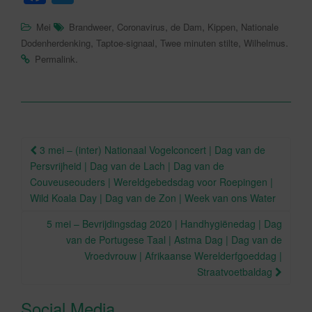
a
wi
,
,
,
,
Mei
Brandweer
Coronavirus
de Dam
Kippen
Nationale
c
tt
,
,
,
.
Dodenherdenking
Taptoe-signaal
Twee minuten stilte
Wilhelmus
e
er
.
Permalink
b
o
o
Berichtnavigatie
k
3 mei – (inter) Nationaal Vogelconcert | Dag van de
Persvrijheid | Dag van de Lach | Dag van de
Couveuseouders | Wereldgebedsdag voor Roepingen |
Wild Koala Day | Dag van de Zon | Week van ons Water
5 mei – Bevrijdingsdag 2020 | Handhygiënedag | Dag
van de Portugese Taal | Astma Dag | Dag van de
Vroedvrouw | Afrikaanse Werelderfgoeddag |
Straatvoetbaldag
Social Media