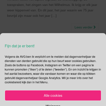
toespraken, het zingen van het Wilhelmus. Ik krijg er elk jaar
weer kippenvel van. En dit jaar, het jaar waarin we 75 jaar
bevrijd zijn maar ook het jaar […]
Lees verder
Fijn dat je er bent!
Social Media
Volgens de AVG ben ik verplicht om te melden dat dagenvanhetjaar de
diensten van derden gebruikt die op hun beurt weer cookies gebruiken.
Zoals de buttons op Facebook, Instagram en Twitter om een pagina te
Je kunt me volgen op
kunnen promoten (“liken”) of te delen (“tweeten”). En om inzicht te krijgen in
het aantal bezoekers, waar die vandaan komen en waar die op klikken
gebruikt dagenvanhetjaar Google Analytics. Wil je meer info over het
cookiebeleid kijk dan in het Menu.
Zoeken
Alle cookies
Zoeken
naar:
Weigeren