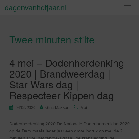
dagenvanhetjaar.nl
S
c
h
a
Twee minuten stilte
k
e
l
n
4 mei – Dodenherdenking
a
2020 | Brandweerdag |
v
i
Star Wars dag |
g
Respecteer Kippen dag
a
t
04/05/2020
Gina Makken
Mei
i
e
Dodenherdenking 2020 De Nationale Dodenherdenking 2020
op de Dam maakt ieder jaar een grote indruk op me; de 2
minuten stilte, het taptoe-signaal, de kranslegging, de