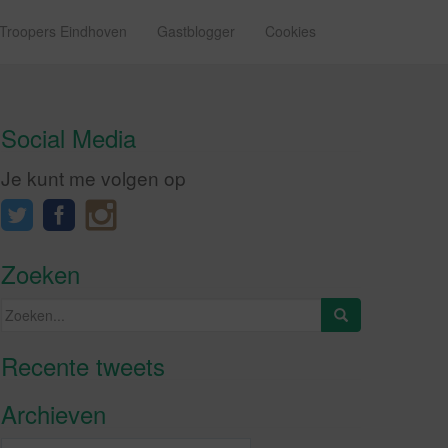
 Troopers Eindhoven
Gastblogger
Cookies
Social Media
Je kunt me volgen op
Zoeken
Zoeken
naar:
Recente tweets
Klik om marketing cookies te
accepteren en deze inhoud in te
Archieven
schakelen