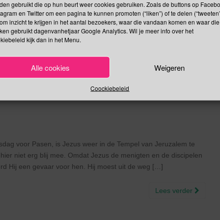
den gebruikt die op hun beurt weer cookies gebruiken. Zoals de buttons op Faceb
tagram en Twitter om een pagina te kunnen promoten (“liken”) of te delen (“tweeten”
om inzicht te krijgen in het aantal bezoekers, waar die vandaan komen en waar die
kken gebruikt dagenvanhetjaar Google Analytics. Wil je meer info over het
kiebeleid kijk dan in het Menu.
dag | Wereldgezondheidsdag |
 | Dag van Bezinning over de
Alle cookies
Weigeren
utsi in Rwanda | Dag van de
Coockiebeleid
g
sdag voor Pasen, is Jezus weer in de Tempel van Jeruzalem te
hier niet erg blij mee. Omdat Jezus de menigten en de discipelen
erd Hij een gevaar voor hen. Hij moest uit de weg […]
Lees verder