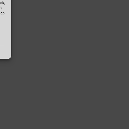
ook,
).
 op