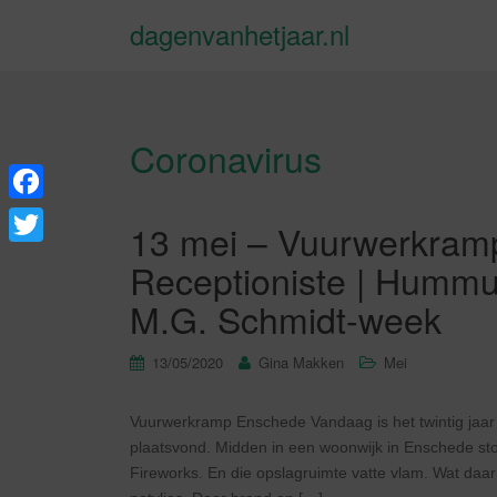
dagenvanhetjaar.nl
Coronavirus
F
13 mei – Vuurwerkram
a
T
Receptioniste | Hummus
c
w
M.G. Schmidt-week
e
i
b
t
13/05/2020
Gina Makken
Mei
o
t
o
Vuurwerkramp Enschede Vandaag is het twintig jaa
e
plaatsvond. Midden in een woonwijk in Enschede sto
k
r
Fireworks. En die opslagruimte vatte vlam. Wat daar