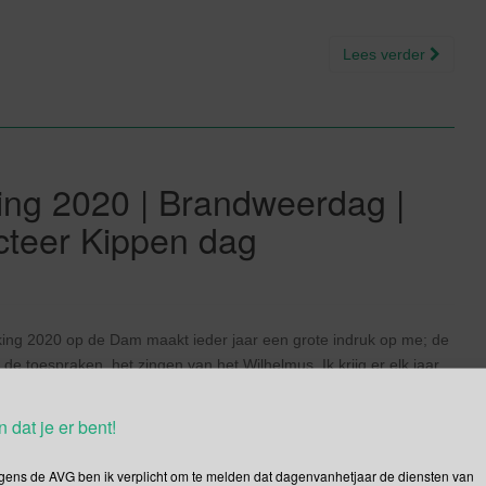
Lees verder
ng 2020 | Brandweerdag |
cteer Kippen dag
ng 2020 op de Dam maakt ieder jaar een grote indruk op me; de
, de toespraken, het zingen van het Wilhelmus. Ik krijg er elk jaar
5 jaar bevrijd zijn maar ook het jaar […]
n dat je er bent!
Lees verder
gens de AVG ben ik verplicht om te melden dat dagenvanhetjaar de diensten van