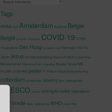
Archieven
Tags
Amsterdam
Belgie
Afrika
Autisme
ALS
COVID-19
België
COVID-
beroerte
Chocolade
Den Haag
Fairtrade
hiv
19-pandemie
FAO
Europese Unie
jezus
Japan
klimaatverandering
Maastricht
Martin Luther King
MS
Mensenhandel
Moeder Teresa
Mensenrechten
migranten
pesten
muziek
onderwijs
Pi
Platform Handschriftontwikkeling
rotterdam
slavernij
sinterklaas
transgender
Stem
UNESCO
verenigde naties
Vlaanderen
Utrecht
VN
Vrede
WHO
wetenschap
Water
Zwarte Piet