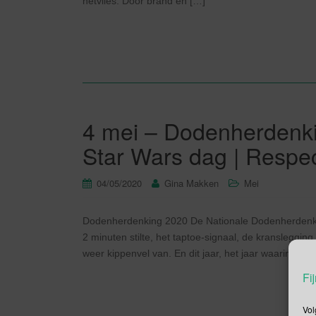
netvlies. Door brand en […]
4 mei – Dodenherdenki
Star Wars dag | Respe
04/05/2020
Gina Makken
Mei
Dodenherdenking 2020 De Nationale Dodenherdenki
2 minuten stilte, het taptoe-signaal, de kranslegging
weer kippenvel van. En dit jaar, het jaar waarin we 7
Fij
Vol