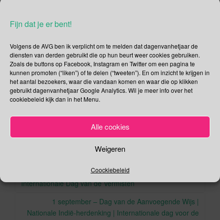
nachtmerrie. Haar dood in de zomer van 1997 veranderde
voorgoed het leven van haar twee zonen, die toen 15 en 12
Fijn dat je er bent!
jaar oud waren.
Volgens de AVG ben ik verplicht om te melden dat dagenvanhetjaar de
Deel dit bericht
diensten van derden gebruikt die op hun beurt weer cookies gebruiken.
Zoals de buttons op Facebook, Instagram en Twitter om een pagina te
F
T
kunnen promoten (“liken”) of te delen (“tweeten”). En om inzicht te krijgen in
het aantal bezoekers, waar die vandaan komen en waar die op klikken
a
wi
gebruikt dagenvanhetjaar Google Analytics. Wil je meer info over het
,
,
,
,
Augustus
cocaïne
Diana Frances Spencer
Drugs
GHB
cookiebeleid kijk dan in het Menu.
c
tt
,
,
,
.
.
Overdosis
Parijs
Prinses van Wales
XTC
Permalink
e
er
Alle cookies
b
o
Weigeren
o
Berichtnavigatie
Coockiebeleid
30 augustus – Internationale Dag van de Walvishaai |
k
Internationale Dag van de Vermisten
1 september – Dag van de Aanvoegende Wijs |
Nationale Indië-herdenking | Internationale dag voor de