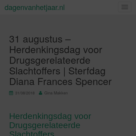
dagenvanhetjaar.nl
S
c
h
a
31 augustus –
k
e
Herdenkingsdag voor
l
Drugsgerelateerde
n
a
Slachtoffers | Sterfdag
v
Diana Frances Spencer
i
g
a
31/08/2018
Gina Makken
t
i
e
Herdenkingsdag voor
Drugsgerelateerde
Slachtoffers