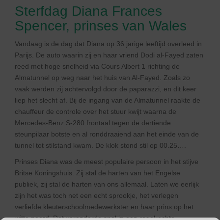
Sterfdag Diana Frances
Spencer, prinses van Wales
Vandaag is de dag dat Diana op 36 jarige leeftijd overleed in
Parijs. De auto waarin zij en haar vriend Dodi al-Fayed zaten
reed met hoge snelheid via Cours Albert 1 richting de
Almatunnel op weg naar het huis van Al-Fayed. Zoals zo
vaak werden zij achtervolgd door de paparazzi, en dit keer
liep het slecht af. Bij de ingang van de Almatunnel raakte de
chauffeur de controle over het stuur kwijt waarna de
Mercedes-Benz S-280 frontaal tegen de dertiende
steunpilaar botste en al ronddraaiend aan het einde van de
tunnel tot stilstand kwam. De klok stond stil op 00.25….
Prinses Diana was de meest populaire persoon in het stijve
Britse Koningshuis. Zij stal de harten van het Engelse
publiek, zij stal de harten van ons allemaal. Laten we eerlijk
zijn het was toch net een echt sprookje, het verlegen
verliefde kleuterschoolmedewerkster en haar prins op het
witte paard. Dat veranderde snel in een regelrechte