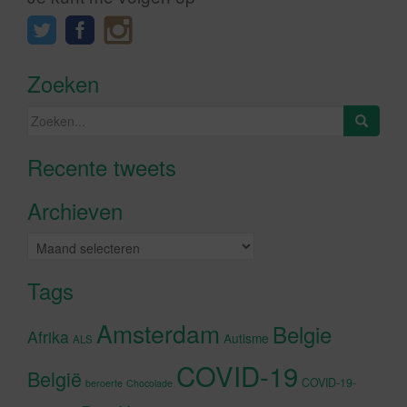
Zoeken
Zoeken
naar:
Recente tweets
Klik om marketing cookies te
accepteren en deze inhoud in te
Archieven
schakelen
Archieven
Tags
Amsterdam
Belgie
Afrika
Autisme
ALS
COVID-19
België
COVID-19-
beroerte
Chocolade