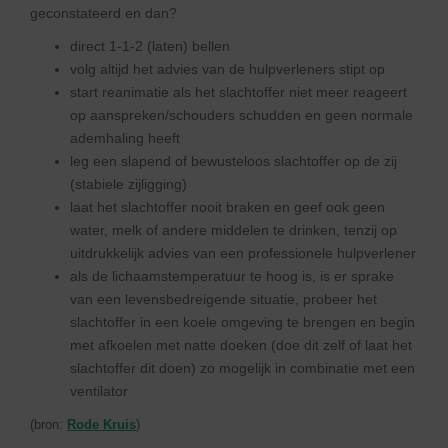
geconstateerd en dan?
direct 1-1-2 (laten) bellen
volg altijd het advies van de hulpverleners stipt op
start reanimatie als het slachtoffer niet meer reageert
op aanspreken/schouders schudden en geen normale
ademhaling heeft
leg een slapend of bewusteloos slachtoffer op de zij
(stabiele zijligging)
laat het slachtoffer nooit braken en geef ook geen
water, melk of andere middelen te drinken, tenzij op
uitdrukkelijk advies van een professionele hulpverlener
als de lichaamstemperatuur te hoog is, is er sprake
van een levensbedreigende situatie, probeer het
slachtoffer in een koele omgeving te brengen en begin
met afkoelen met natte doeken (doe dit zelf of laat het
slachtoffer dit doen) zo mogelijk in combinatie met een
ventilator
(bron:
Rode Kruis
)