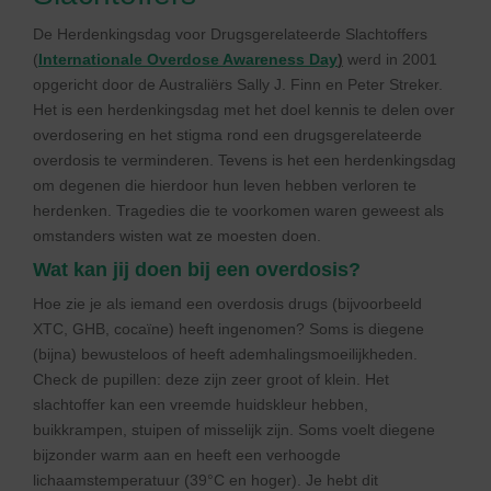
De Herdenkingsdag voor Drugsgerelateerde Slachtoffers
(
Internationale Overdose Awareness Day
)
werd in 2001
opgericht door de Australiërs Sally J. Finn en Peter Streker.
Het is een herdenkingsdag met het doel kennis te delen over
overdosering en het stigma rond een drugsgerelateerde
overdosis te verminderen. Tevens is het een herdenkingsdag
om degenen die hierdoor hun leven hebben verloren te
herdenken. Tragedies die te voorkomen waren geweest als
omstanders wisten wat ze moesten doen.
Wat kan jij doen bij een overdosis?
Hoe zie je als iemand een overdosis drugs (bijvoorbeeld
XTC, GHB, cocaïne) heeft ingenomen? Soms is diegene
(bijna) bewusteloos of heeft ademhalingsmoeilijkheden.
Check de pupillen: deze zijn zeer groot of klein. Het
slachtoffer kan een vreemde huidskleur hebben,
buikkrampen, stuipen of misselijk zijn. Soms voelt diegene
bijzonder warm aan en heeft een verhoogde
lichaamstemperatuur (39°C en hoger). Je hebt dit