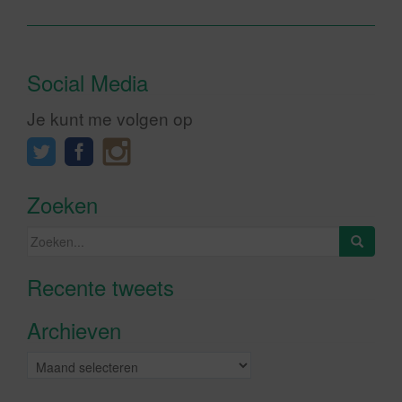
Social Media
Je kunt me volgen op
Zoeken
Zoeken
naar:
Recente tweets
Klik om marketing cookies te
accepteren en deze inhoud in te
Archieven
schakelen
Archieven