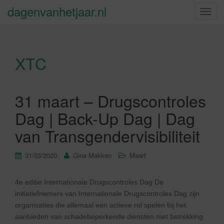
dagenvanhetjaar.nl
S
c
h
a
XTC
k
e
l
n
31 maart – Drugscontroles
a
Dag | Back-Up Dag | Dag
v
i
van Transgendervisibiliteit
g
a
31/03/2020
Gina Makken
Maart
t
i
4e editie Internationale Drugscontroles Dag De
e
initiatiefnemers van Internationale Drugscontroles Dag zijn
organisaties die allemaal een actieve rol spelen bij het
aanbieden van schadebeperkende diensten met betrekking