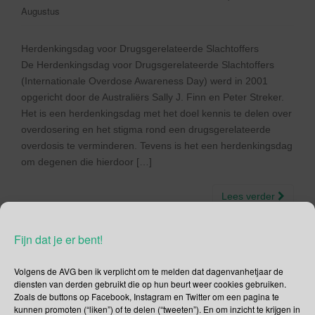
Augustus
Herdenkingsdag voor Drugsgerelateerde Slachtoffers
De Herdenkingsdag voor Drugsgerelateerde Slachtoffers
(Internationale Overdose Awareness Day) werd in 2001
opgericht door de Australiërs Sally J. Finn en Peter Streker.
Het is een herdenkingsdag met het doel kennis te delen over
overdosering en het stigma rond een drugsgerelateerde
overdosis te verminderen. Tevens is het een herdenkingsdag
om degenen die hierdoor […]
Lees verder
Fijn dat je er bent!
Volgens de AVG ben ik verplicht om te melden dat dagenvanhetjaar de
31 augustus –
diensten van derden gebruikt die op hun beurt weer cookies gebruiken.
Zoals de buttons op Facebook, Instagram en Twitter om een pagina te
kunnen promoten (“liken”) of te delen (“tweeten”). En om inzicht te krijgen in