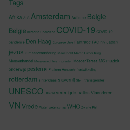
Tags
Amsterdam
Belgie
Afrika
Autisme
ALS
COVID-19
België
COVID-19-
beroerte
Chocolade
Den Haag
Fairtrade
Japan
hiv
pandemie
FAO
Europese Unie
jezus
klimaatverandering
Maastricht
Martin Luther King
MS
muziek
Mensenhandel
Moeder Teresa
Mensenrechten
migranten
pesten
onderwijs
Pi
Platform Handschriftontwikkeling
rotterdam
slavernij
sinterklaas
transgender
Stem
UNESCO
verenigde naties
Vlaanderen
Utrecht
VN
Vrede
WHO
wetenschap
Water
Zwarte Piet