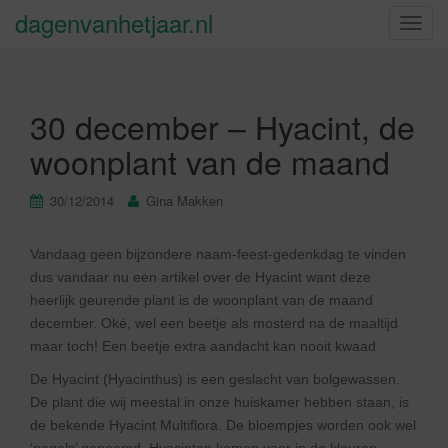
dagenvanhetjaar.nl
S
c
h
a
30 december – Hyacint, de
k
e
woonplant van de maand
l
n
30/12/2014
Gina Makken
a
v
Vandaag geen bijzondere naam-feest-gedenkdag te vinden
i
dus vandaar nu een artikel over de Hyacint want deze
g
heerlijk geurende plant is de woonplant van de maand
a
december. Oké, wel een beetje als mosterd na de maaltijd
t
maar toch! Een beetje extra aandacht kan nooit kwaad
i
e
De Hyacint (Hyacinthus) is een geslacht van bolgewassen.
De plant die wij meestal in onze huiskamer hebben staan, is
de bekende Hyacint Multiflora. De bloempjes worden ook wel