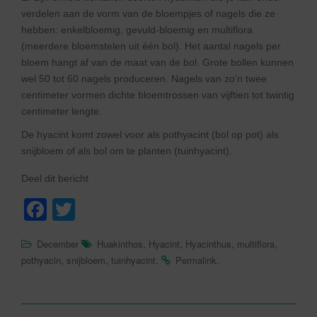
verdelen aan de vorm van de bloempjes of nagels die ze
hebben: enkelbloemig, gevuld-bloemig en multiflora
(meerdere bloemstelen uit één bol). Het aantal nagels per
bloem hangt af van de maat van de bol. Grote bollen kunnen
wel 50 tot 60 nagels produceren. Nagels van zo’n twee
centimeter vormen dichte bloemtrossen van vijftien tot twintig
centimeter lengte.
De hyacint komt zowel voor als pothyacint (bol op pot) als
snijbloem of als bol om te planten (tuinhyacint).
Deel dit bericht
F
T
a
wi
,
,
,
,
December
Huakinthos
Hyacint
Hyacinthus
multiflora
c
tt
,
,
.
.
pothyacin
snijbloem
tuinhyacint
Permalink
e
er
b