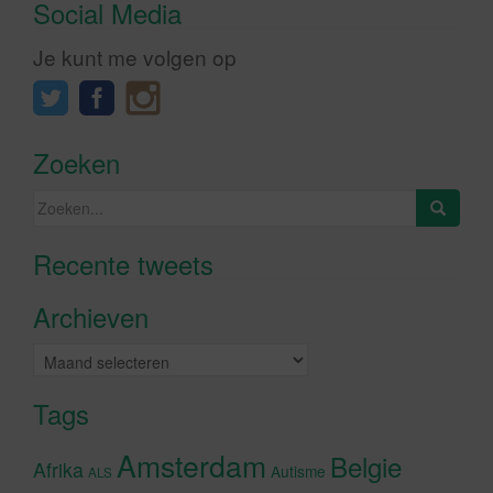
Social Media
Je kunt me volgen op
Zoeken
Zoeken
naar:
Recente tweets
Klik om marketing cookies te
accepteren en deze inhoud in te
Archieven
schakelen
Archieven
Tags
Amsterdam
Belgie
Afrika
Autisme
ALS