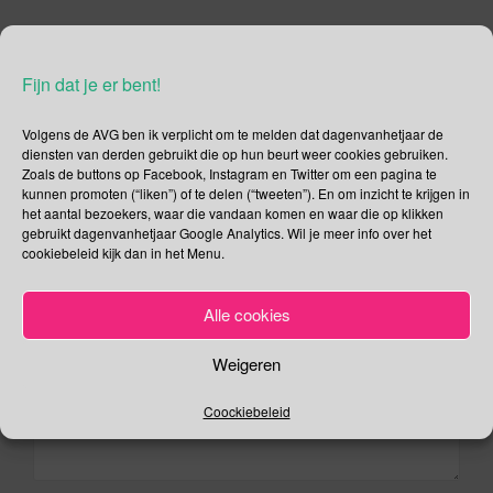
o
o
Berichtnavigatie
29 december – Tik Tak Dag
k
Fijn dat je er bent!
31 december – Oudejaarsdag
Volgens de AVG ben ik verplicht om te melden dat dagenvanhetjaar de
Geef een antwoord
diensten van derden gebruikt die op hun beurt weer cookies gebruiken.
Zoals de buttons op Facebook, Instagram en Twitter om een pagina te
Het e-mailadres wordt niet gepubliceerd.
Vereiste velden zijn
kunnen promoten (“liken”) of te delen (“tweeten”). En om inzicht te krijgen in
het aantal bezoekers, waar die vandaan komen en waar die op klikken
gemarkeerd met
*
gebruikt dagenvanhetjaar Google Analytics. Wil je meer info over het
Reactie
*
cookiebeleid kijk dan in het Menu.
Alle cookies
Weigeren
Coockiebeleid