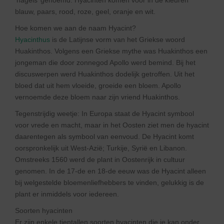
‘nagels’ genoemd. Hyacinten komen voor in de kleuren
blauw, paars, rood, roze, geel, oranje en wit.
Hoe komen we aan de naam Hyacint?
Hyacinthus
is de Latijnse vorm van het Griekse woord
Huakinthos. Volgens een Griekse mythe was Huakinthos een
jongeman die door zonnegod Apollo werd bemind. Bij het
discuswerpen werd Huakinthos dodelijk getroffen. Uit het
bloed dat uit hem vloeide, groeide een bloem. Apollo
vernoemde deze bloem naar zijn vriend Huakinthos.
Tegenstrijdig weetje: In Europa staat de Hyacint symbool
voor vrede en macht, maar in het Oosten ziet men de hyacint
daarentegen als symbool van eenvoud. De Hyacint komt
oorspronkelijk uit West-Azië; Turkije, Syrië en Libanon.
Omstreeks 1560 werd de plant in Oostenrijk in cultuur
genomen. In de 17-de en 18-de eeuw was de Hyacint alleen
bij welgestelde bloemenliefhebbers te vinden, gelukkig is de
plant er inmiddels voor iedereen.
Soorten hyacinten
Er zijn enkele tientallen soorten hyacinten die je kan onder