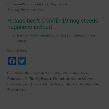
But something touched me deep inside
The day the music died
Helaas heeft COVID-19 nog steeds
negatieve invloed
Landelijke Pootaardappeldag
(→ uitgesteld naar
2023)
Deel dit bericht
F
T
a
wi
,
,
,
Februari
American Pie
Buddy Holly
Elmo
Golden
c
tt
,
,
,
Retriever
J.P. “The Big Bopper” Richardson
Kristen Shroyer
e
er
,
,
,
.
Pootaardappel
Quincey
Ritchie Valens
The Day The Music Died
.
Permalink
b
o
o