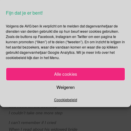
met het lied
American Pie
, en het zal je niet verbazen dat de
Fijn dat je er bent!
eerste 13 zinnen van het lied over Buddy Holly gaan. De
laatste zin van deze 13 The day the music died wordt
Volgens de AVG ben ik verplicht om te melden dat dagenvanhetjaar de
algemeen gebruikt om het abrupte tragische einde van de
diensten van derden gebruikt die op hun beurt weer cookies gebruiken.
Rock ’n Roll sterren Buddy Holly, The Big Bopper en Ritchie
Zoals de buttons op Facebook, Instagram en Twitter om een pagina te
Valens mee te beschrijven.
kunnen promoten (“liken”) of te delen (“tweeten”). En om inzicht te krijgen in
het aantal bezoekers, waar die vandaan komen en waar die op klikken
American Pie
gebruikt dagenvanhetjaar Google Analytics. Wil je meer info over het
A long, long time ago
cookiebeleid kijk dan in het Menu.
I can still remember how that music used to make me smile
And I knew if I had my chance
Alle cookies
That I could make those people dance
And maybe they’d be happy for a while
Weigeren
But February made me shiver
Coockiebeleid
With every paper I’d deliver
Bad news on the doorstep
I couldn’t take one more step
I can’t remember if I cried
When I read about his widowed bride