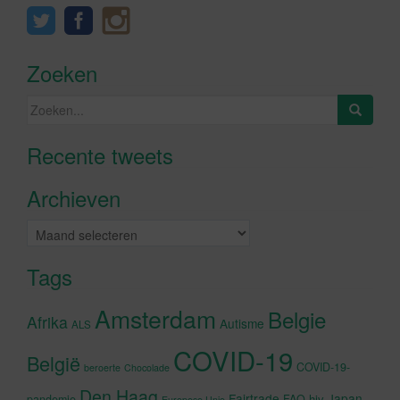
Zoeken
Zoeken
naar:
Recente tweets
Klik om marketing cookies te
accepteren en deze inhoud in te
Archieven
schakelen
Archieven
Tags
Amsterdam
Belgie
Afrika
Autisme
ALS
COVID-19
België
COVID-19-
beroerte
Chocolade
Den Haag
Fairtrade
Japan
hiv
pandemie
FAO
Europese Unie