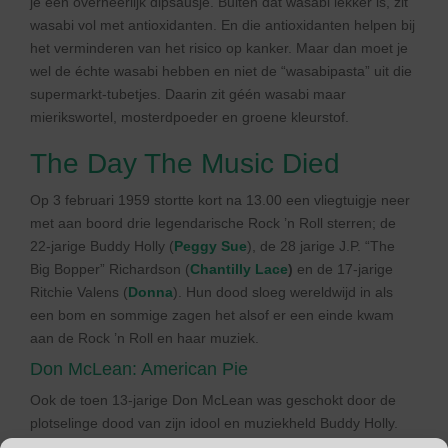
je een overheerlijk dipsausje. Buiten dat wasabi lekker is, zit
wasabi vol met antioxidanten. En die antioxidanten helpen bij
het verminderen van het risico op kanker. Maar dan moet je
wel de échte wasabi hebben en niet de “wasabipasta” uit die
supermarkt-tubetjes. Daarin zit géén wasabi maar
mierikswortel, mosterdpoeder en groene kleurstof.
The Day The Music Died
Op 3 februari 1959 stortte kort na 13.00 een vliegtuigje neer
met aan boord drie legendarische Rock ’n Roll sterren; de
22-jarige Buddy Holly (
Peggy Sue
), de 28 jarige J.P. “The
Big Bopper” Richardson (
Chantilly
Lace
)
en de 17-jarige
Ritchie Valens (
Donna
). Hun dood sloeg wereldwijd in als
een bom en sommige zagen het alsof er een einde kwam
aan de Rock ’n Roll en haar muziek.
Don McLean: American Pie
Ook de toen 13-jarige Don McLean was geschokt door de
plotselinge dood van zijn idool en muziekheld Buddy Holly.
Twaalf jaar later (1971) brak Don McLean wereldwijd door