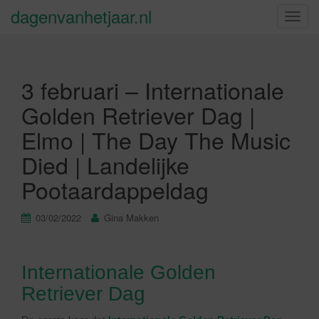
dagenvanhetjaar.nl
S
c
h
a
3 februari – Internationale
k
e
Golden Retriever Dag |
l
Elmo | The Day The Music
n
a
Died | Landelijke
v
Pootaardappeldag
i
g
a
03/02/2022
Gina Makken
t
i
e
Internationale Golden
Retriever Dag