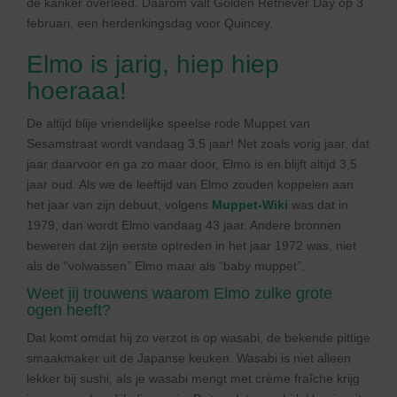
de kanker overleed. Daarom valt Golden Retriever Day op 3
februari, een herdenkingsdag voor Quincey.
Elmo is jarig, hiep hiep
hoeraaa!
De altijd blije vriendelijke speelse rode Muppet van
Sesamstraat wordt vandaag 3,5 jaar! Net zoals vorig jaar, dat
jaar daarvoor en ga zo maar door, Elmo is en blijft altijd 3,5
jaar oud. Als we de leeftijd van Elmo zouden koppelen aan
het jaar van zijn debuut, volgens
Muppet-Wiki
was dat in
1979, dan wordt Elmo vandaag 43 jaar. Andere bronnen
beweren dat zijn eerste optreden in het jaar 1972 was, niet
als de “volwassen” Elmo maar als “baby muppet”.
Weet jij trouwens waarom Elmo zulke grote
ogen heeft?
Dat komt omdat hij zo verzot is op wasabi, de bekende pittige
smaakmaker uit de Japanse keuken. Wasabi is niet alleen
lekker bij sushi, als je wasabi mengt met crème fraîche krijg