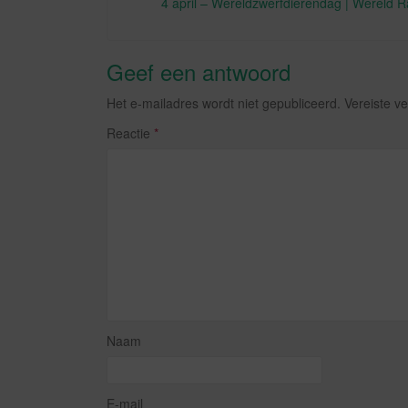
k
4 april – Wereldzwerfdierendag | Wereld Ra
Geef een antwoord
Het e-mailadres wordt niet gepubliceerd.
Vereiste v
Reactie
*
Naam
E-mail