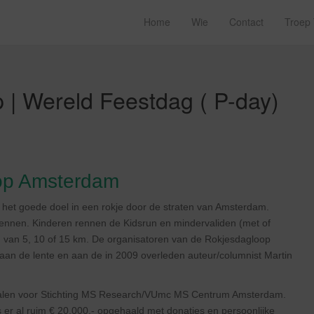
Home
Wie
Contact
Troep
p | Wereld Feestdag ( P-day)
op Amsterdam
 het goede doel in een rokje door de straten van Amsterdam.
e rennen. Kinderen rennen de Kidsrun en mindervaliden (met of
 van 5, 10 of 15 km. De organisatoren van de Rokjesdagloop
an de lente en aan de in 2009 overleden auteur/columnist Martin
 ophalen voor Stichting MS Research/VUmc MS Centrum Amsterdam.
is er al ruim € 20.000,- opgehaald met donaties en persoonlijke