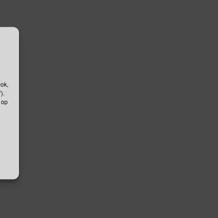
ook,
).
 op