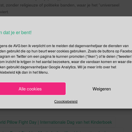
t, zonder religieuze of politieke banden, waar je het “universeel
iert.
maar Wereld Feestdag is een mooi excuus om vandaag vrienden uit
en of het nu synchroon loopt met andere waar dan ook ter wereld
n dat je er bent!
illende tijdzones, toch?
n feest de mensheid zou verenigen en oorlogen overwon.
gens de AVG ben ik verplicht om te melden dat dagenvanhetjaar de diensten van
den gebruikt die op hun beurt weer cookies gebruiken. Zoals de buttons op Faceb
tagram en Twitter om een pagina te kunnen promoten (“liken”) of te delen (“tweeten”
om inzicht te krijgen in het aantal bezoekers, waar die vandaan komen en waar die
kken gebruikt dagenvanhetjaar Google Analytics. Wil je meer info over het
kiebeleid kijk dan in het Menu.
,
.
.
g
Rokjesdagloop
Permalink
Alle cookies
Weigeren
Coockiebeleid
ld Pillow Fight Day | Internationale Dag van het Kinderboek