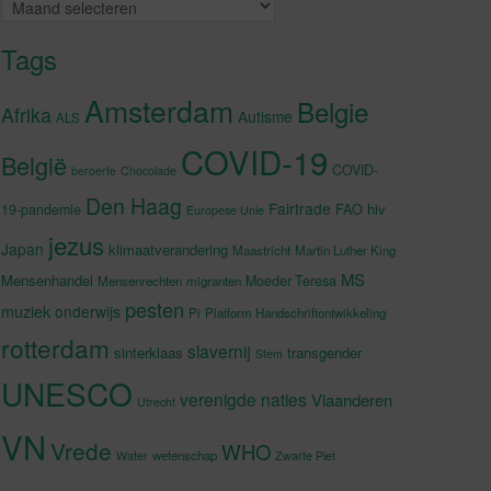
Archieven
Tags
Amsterdam
Belgie
Afrika
Autisme
ALS
COVID-19
België
COVID-
beroerte
Chocolade
Den Haag
Fairtrade
hiv
19-pandemie
FAO
Europese Unie
jezus
Japan
klimaatverandering
Maastricht
Martin Luther King
MS
Mensenhandel
Moeder Teresa
Mensenrechten
migranten
pesten
muziek
onderwijs
Pi
Platform Handschriftontwikkeling
rotterdam
slavernij
sinterklaas
transgender
Stem
UNESCO
verenigde naties
Vlaanderen
Utrecht
VN
Vrede
WHO
wetenschap
Water
Zwarte Piet