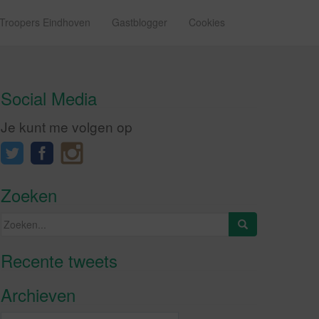
 Troopers Eindhoven
Gastblogger
Cookies
Social Media
Je kunt me volgen op
Zoeken
Zoeken
naar:
Recente tweets
Klik om marketing cookies te
accepteren en deze inhoud in te
Archieven
schakelen