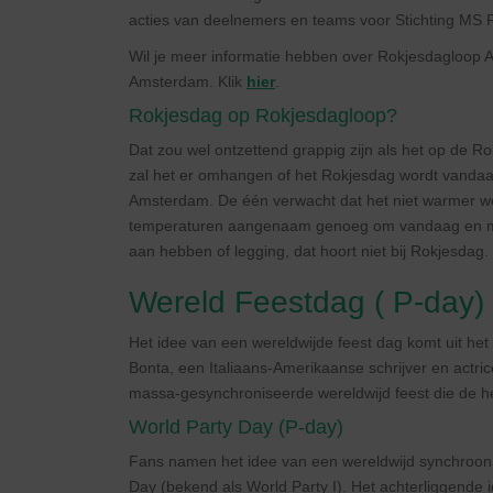
acties van deelnemers en teams voor Stichting 
Wil je meer informatie hebben over Rokjesdagloo
Amsterdam. Klik
hier
.
Rokjesdag op Rokjesdagloop?
Dat zou wel ontzettend grappig zijn als het op de 
zal het er omhangen of het Rokjesdag wordt vandaa
Amsterdam. De één verwacht dat het niet warmer wo
temperaturen aangenaam genoeg om vandaag en mas
aan hebben of legging, dat hoort niet bij Rokjesdag
Wereld Feestdag ( P-day)
Het idee van een wereldwijde feest dag komt uit he
Bonta, een Italiaans-Amerikaanse schrijver en actric
massa-gesynchroniseerde wereldwijd feest die de he
World Party Day (P-day)
Fans namen het idee van een wereldwijd synchroon f
Day (bekend als World Party I). Het achterliggende i