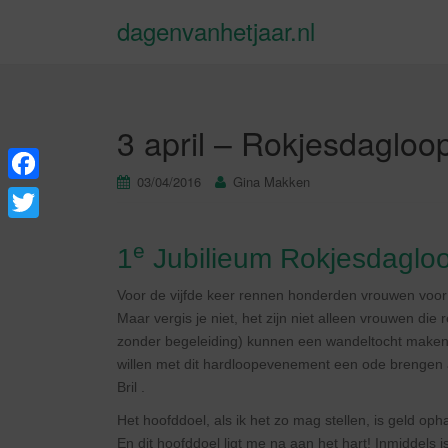
dagenvanhetjaar.nl
3 april – Rokjesdagloo
03/04/2016
Gina Makken
F
a
T
e
1
Jubilieum Rokjesdaglo
c
w
e
i
Voor de vijfde keer rennen honderden vrouwen voor
b
Maar vergis je niet, het zijn niet alleen vrouwen di
t
zonder begeleiding) kunnen een wandeltocht maken
o
t
willen met dit hardloopevenement een ode brengen a
o
e
Bril .
k
r
Het hoofddoel, als ik het zo mag stellen, is geld
En dit hoofddoel ligt me na aan het hart! Inmiddels 