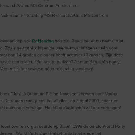
MS Research/VUmc MS Centrum Amsterdam.
p Amsterdam en Stichting MS Research/VUmc MS Centrum
Rokjesdagloop ook
Rokjesdag
zou zijn. Zoals het er nu naar uitziet
g. Zoals gewoonlijk lopen de weersverwachtingen uitéén voor
rdt dan 14 graden de ander heeft het over 19 graden. Zijn deze
se een rokje uit de kast te trekken? Je mag dan géén panty
. Voor mij is het sowieso géén rokjesdag vandaag!
t boek Flight: A Quantum Fiction Novel geschreven door Vanna
e. De roman eindigt met het aftellen, op 3 april 2000, naar een
le mensheid verenigd. Het feest der feesten zal ons verenigen!
eest over en organiseerde op 3 april 1996 de eerste World Party
dee van World Party Day (P-day) is dat niet vrede het