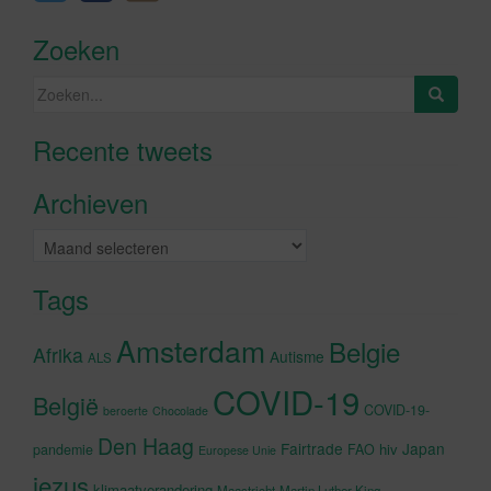
Zoeken
Zoeken
naar:
Recente tweets
Klik om marketing cookies te
accepteren en deze inhoud in te
Archieven
schakelen
Archieven
Tags
Amsterdam
Belgie
Afrika
Autisme
ALS
COVID-19
België
COVID-19-
beroerte
Chocolade
Den Haag
Fairtrade
Japan
hiv
pandemie
FAO
Europese Unie
jezus
klimaatverandering
Maastricht
Martin Luther King