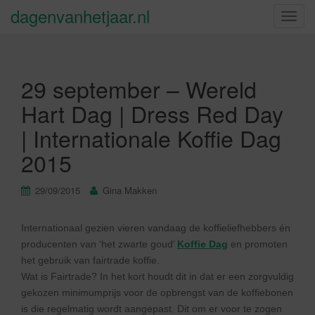
dagenvanhetjaar.nl
S
c
h
a
29 september – Wereld
k
e
Hart Dag | Dress Red Day
l
| Internationale Koffie Dag
n
a
2015
v
i
29/09/2015
Gina Makken
g
a
t
Internationaal gezien vieren vandaag de koffieliefhebbers én
i
producenten van ‘het zwarte goud’
Koffie Dag
en promoten
e
het gebruik van fairtrade koffie.
Wat is Fairtrade? In het kort houdt dit in dat er een zorgvuldig
gekozen minimumprijs voor de opbrengst van de koffiebonen
is die regelmatig wordt aangepast. Dit om er voor te zogen