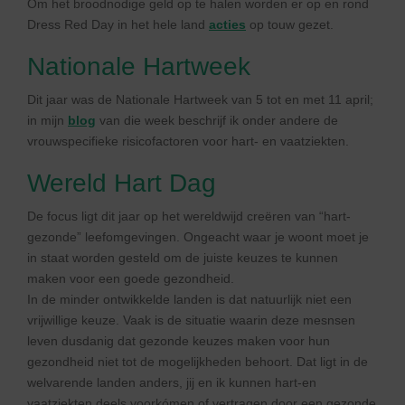
Om het broodnodige geld op te halen worden er op en rond
Dress Red Day in het hele land
acties
op touw gezet.
Nationale Hartweek
Dit jaar was de Nationale Hartweek van 5 tot en met 11 april;
in mijn
blog
van die week beschrijf ik onder andere de
vrouwspecifieke risicofactoren voor hart- en vaatziekten.
Wereld Hart Dag
De focus ligt dit jaar op het wereldwijd creëren van “hart-
gezonde” leefomgevingen. Ongeacht waar je woont moet je
in staat worden gesteld om de juiste keuzes te kunnen
maken voor een goede gezondheid.
In de minder ontwikkelde landen is dat natuurlijk niet een
vrijwillige keuze. Vaak is de situatie waarin deze mesnsen
leven dusdanig dat gezonde keuzes maken voor hun
gezondheid niet tot de mogelijkheden behoort. Dat ligt in de
welvarende landen anders, jij en ik kunnen hart-en
vaatziekten deels voorkómen of vertragen door een gezonde