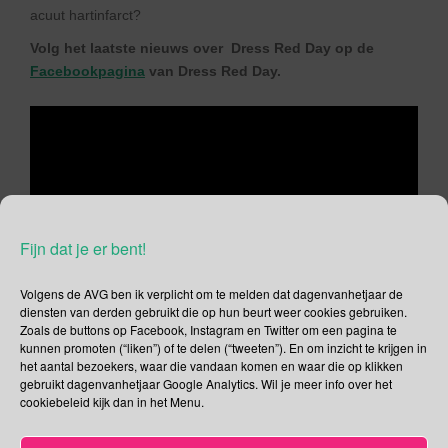
acuut hartinfarct?
Volg het laatste nieuws over Dress Red Day op de
Facebookpagina
van Dress Red Day.
Fijn dat je er bent!
Volgens de AVG ben ik verplicht om te melden dat dagenvanhetjaar de
diensten van derden gebruikt die op hun beurt weer cookies gebruiken.
Zoals de buttons op Facebook, Instagram en Twitter om een pagina te
kunnen promoten (“liken”) of te delen (“tweeten”). En om inzicht te krijgen in
het aantal bezoekers, waar die vandaan komen en waar die op klikken
gebruikt dagenvanhetjaar Google Analytics. Wil je meer info over het
cookiebeleid kijk dan in het Menu.