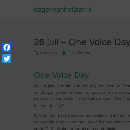
dagenvanhetjaar.nl
26 juli – One Voice Da
26/07/2016
Gina Makken
F
a
T
One Voice Day
c
w
e
i
Geloof jij in de kracht van het gesproken woord? Dan
b
vandaag miljoenen mensen aangespoord om op dezel
t
pleidooi is voor vrede. Dat document heet: “The Uni
o
t
helpen, denk je?
o
e
Kijkend naar het nieuws de laatste tijd vind ik het mo
k
r
een wereld zonder oorlogen, geweld en aanslagen maa
vrede”? Dat klinkt eerder als een contradictie.