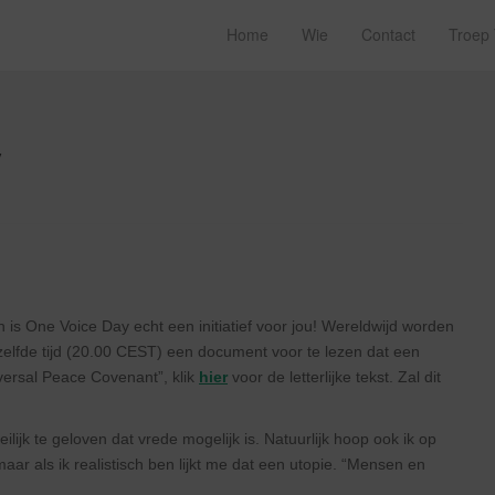
Home
Wie
Contact
Troep
y
 is One Voice Day echt een initiatief voor jou! Wereldwijd worden
fde tijd (20.00 CEST) een document voor te lezen dat een
versal Peace Covenant”, klik
hier
voor de letterlijke tekst. Zal dit
eilijk te geloven dat vrede mogelijk is. Natuurlijk hoop ook ik op
r als ik realistisch ben lijkt me dat een utopie. “Mensen en