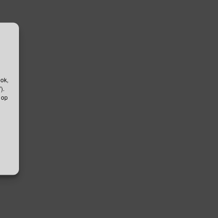
ook,
).
 op