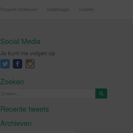
 Troopers Eindhoven
Gastblogger
Cookies
Social Media
Je kunt me volgen op
Zoeken
Zoeken
naar:
Recente tweets
Klik om marketing cookies te
accepteren en deze inhoud in te
Archieven
schakelen