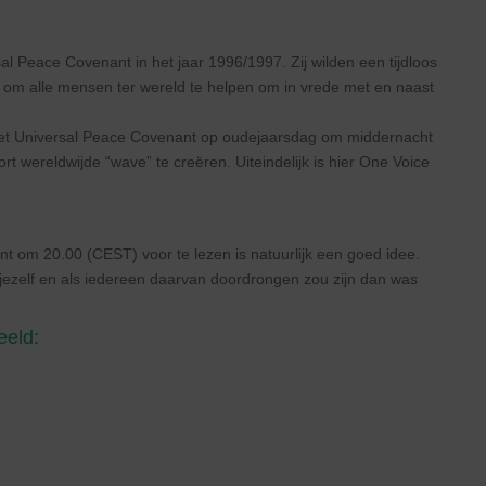
l Peace Covenant in het jaar 1996/1997. Zij wilden een tijdloos
om alle mensen ter wereld te helpen om in vrede met en naast
het Universal Peace Covenant op oudejaarsdag om middernacht
ort wereldwijde “wave” te creëren. Uiteindelijk is hier One Voice
t om 20.00 (CEST) voor te lezen is natuurlijk een goed idee.
j jezelf en als iedereen daarvan doordrongen zou zijn dan was
eeld: