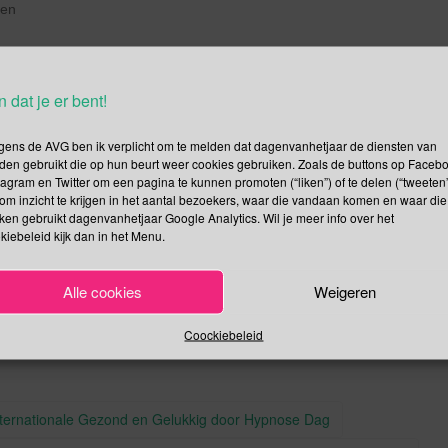
len
u”
n dat je er bent!
gens de AVG ben ik verplicht om te melden dat dagenvanhetjaar de diensten van
end is, je zult merken dat het aanstekelijk werkt.
den gebruikt die op hun beurt weer cookies gebruiken. Zoals de buttons op Faceb
tagram en Twitter om een pagina te kunnen promoten (“liken”) of te delen (“tweeten”
om inzicht te krijgen in het aantal bezoekers, waar die vandaan komen en waar die
kken gebruikt dagenvanhetjaar Google Analytics. Wil je meer info over het
kiebeleid kijk dan in het Menu.
.
.
Vrede
Permalink
Alle cookies
Weigeren
Coockiebeleid
Internationale Gezond en Gelukkig door Hypnose Dag