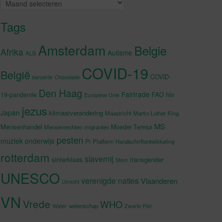
Archieven
Tags
Amsterdam
Belgie
Afrika
Autisme
ALS
COVID-19
België
COVID-
beroerte
Chocolade
Den Haag
Fairtrade
hiv
19-pandemie
FAO
Europese Unie
jezus
Japan
klimaatverandering
Maastricht
Martin Luther King
MS
Mensenhandel
Moeder Teresa
Mensenrechten
migranten
pesten
muziek
onderwijs
Pi
Platform Handschriftontwikkeling
rotterdam
slavernij
sinterklaas
transgender
Stem
UNESCO
verenigde naties
Vlaanderen
Utrecht
VN
Vrede
WHO
wetenschap
Water
Zwarte Piet