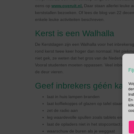
eens op
www.overuit.nl
.
Daar staan allerlei leuke a
kerststallen bezoeken. Of lees de blog van 22 dece
enkele leuke activiteiten beschreven.
Kerst is een Walhalla
De Kerstdagen zijn een Walhalla voor het inbrekersgi
rond kerst twee keer hoger dan normaal. Het piekmom
niet gek, ze weten dat het gros van de Nederlanders op
Vooral studenten moeten oppassen. Veel inbrekers 
Fij
de deur vieren.
Vol
Geef inbrekers géén kans!
der
Ins
laat in huis lampen branden
En 
laat koffiekopjes of glazen op tafel staan
kli
coo
zet de radio aan
leg waardevolle spullen zoals tablets en laptop
laat de opladers niet in het stopcontact zitten
waarschuw de buren als je weggaat