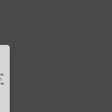
ook,
).
 op