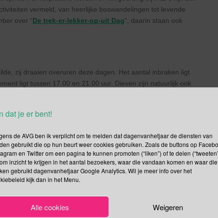
ctiviteiten vermeld, van heerlijke boswandelingen tot levende
mber over “
De trek-er-lekker-op-uit Dag
”, daarin staan ook
lde, zij draaien overuren deze dagen. Het aantal inbraken ligt
ent ligt tussen 17.00 en 21.00 uur. Dieven zijn natuurlijk ook
 dat tijdstip niet thuis zijn.
komen uit de buurt en weten dat de meeste studenten Kerst buiten
n dat je er bent!
gens de AVG ben ik verplicht om te melden dat dagenvanhetjaar de diensten van
 Enkele tips:
den gebruikt die op hun beurt weer cookies gebruiken. Zoals de buttons op Faceb
tagram en Twitter om een pagina te kunnen promoten (“liken”) of te delen (“tweeten”
om inzicht te krijgen in het aantal bezoekers, waar die vandaan komen en waar die
kken gebruikt dagenvanhetjaar Google Analytics. Wil je meer info over het
kiebeleid kijk dan in het Menu.
s uit het zicht
Alle cookies
Weigeren