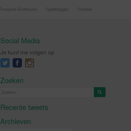
 Troopers Eindhoven
Gastblogger
Cookies
Social Media
Je kunt me volgen op
Zoeken
Zoeken
naar:
Recente tweets
Klik om marketing cookies te
accepteren en deze inhoud in te
Archieven
schakelen