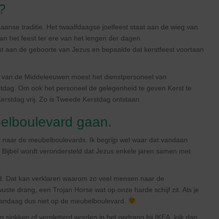
?
anse traditie. Het twaalfdaagse joelfeest staat aan de wieg van
 het feest ter ere van het lengen der dagen.
t aan de geboorte van Jezus en bepaalde dat kerstfeest voortaan
d van de Middeleeuwen moest het dienstpersoneel van
dag. Om ook het personeel de gelegenheid te geven Kerst te
erstdag vrij. Zo is Tweede Kerstdag ontstaan.
lboulevard gaan.
naar de meubelboulevards. Ik begrijp wel waar dat vandaan
Bijbel wordt verondersteld dat Jezus enkele jaren samen met
 Dat kan verklaren waarom zo veel mensen naar de
te drang, een Trojan Horse wat op onze harde schijf zit. Als je
 vandaag dus niet op de meubelboulevard.
 sjokken of verpletterd worden in het gedrang bij IKEA, kijk dan