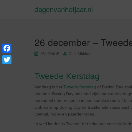
dagenvanhetjaar.nl
26 december – Tweede
26/12/2015
Gina Makken
F
a
T
Tweede Kerstdag
c
w
e
i
Vandaag is het
Tweede Kerstdag
of Boxing Day zoa
b
noemen. Boxing Day ontleend zijn naam aan vroeger
t
personeel een presentje in een kerstkist (box). D
o
t
Ook werd op Boxing Day de traditionele vossenjacht
o
e
voetbal, rugby en paardenraces.
k
r
In veel landen is Tweede Kerstdag net zoals in Neder