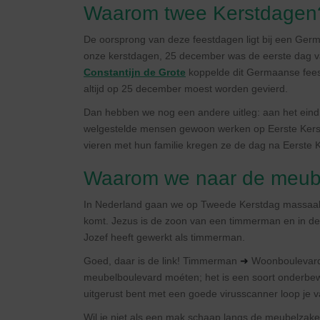
Waarom twee Kerstdagen
De oorsprong van deze feestdagen ligt bij een Germa
onze kerstdagen, 25 december was de eerste dag van
Constantijn de Grote
koppelde dit Germaanse fees
altijd op 25 december moest worden gevierd.
Dan hebben we nog een andere uitleg: aan het ein
welgestelde mensen gewoon werken op Eerste Kerst
vieren met hun familie kregen ze de dag na Eerste K
Waarom we naar de meube
In Nederland gaan we op Tweede Kerstdag massaal 
komt. Jezus is de zoon van een timmerman en in de 
Jozef heeft gewerkt als timmerman.
Goed, daar is de link! Timmerman
➜
Woonboulevard.
meubelboulevard moéten; het is een soort onderbewus
uitgerust bent met een goede virusscanner loop je
Wil je niet als een mak schaap langs de meubelzaken