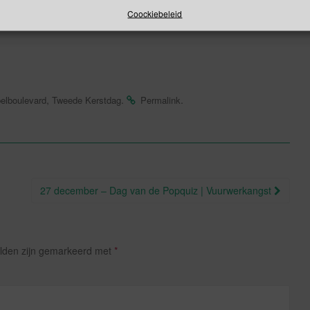
 berg ze op
Coockiebeleid
,
.
.
elboulevard
Tweede Kerstdag
Permalink
27 december – Dag van de Popquiz | Vuurwerkangst
elden zijn gemarkeerd met
*