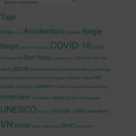
Archieven
Tags
Amsterdam
Belgie
Afrika
Autisme
ALS
COVID-19
België
COVID-
beroerte
Chocolade
Den Haag
Fairtrade
hiv
19-pandemie
FAO
Europese Unie
jezus
Japan
klimaatverandering
Maastricht
Martin Luther King
MS
Mensenhandel
Moeder Teresa
Mensenrechten
migranten
pesten
muziek
onderwijs
Pi
Platform Handschriftontwikkeling
rotterdam
slavernij
sinterklaas
transgender
Stem
UNESCO
verenigde naties
Vlaanderen
Utrecht
VN
Vrede
WHO
wetenschap
Water
Zwarte Piet