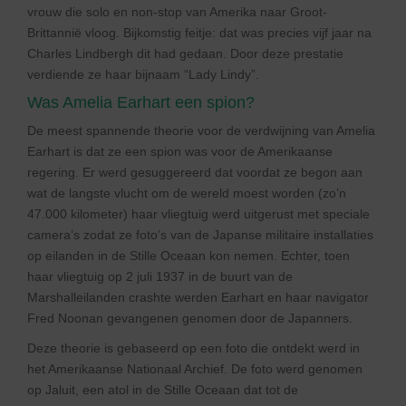
vrouw die solo en non-stop van Amerika naar Groot-
Brittannië vloog. Bijkomstig feitje: dat was precies vijf jaar na
Charles Lindbergh dit had gedaan. Door deze prestatie
verdiende ze haar bijnaam “Lady Lindy”.
Was Amelia Earhart een spion?
De meest spannende theorie voor de verdwijning van Amelia
Earhart is dat ze een spion was voor de Amerikaanse
regering. Er werd gesuggereerd dat voordat ze begon aan
wat de langste vlucht om de wereld moest worden (zo’n
47.000 kilometer) haar vliegtuig werd uitgerust met speciale
camera’s zodat ze foto’s van de Japanse militaire installaties
op eilanden in de Stille Oceaan kon nemen. Echter, toen
haar vliegtuig op 2 juli 1937 in de buurt van de
Marshalleilanden crashte werden Earhart en haar navigator
Fred Noonan gevangenen genomen door de Japanners.
Deze theorie is gebaseerd op een foto die ontdekt werd in
het Amerikaanse Nationaal Archief. De foto werd genomen
op Jaluit, een atol in de Stille Oceaan dat tot de