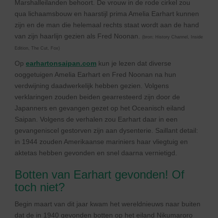
Marshalleilanden behoort. De vrouw in de rode cirkel zou
qua lichaamsbouw en haarstijl prima Amelia Earhart kunnen
zijn en de man die helemaal rechts staat wordt aan de hand
van zijn haarlijn gezien als Fred Noonan.
(bron: History Channel, Inside
Edition, The Cut, Fox)
Op
earhartonsaipan.com
kun je lezen dat diverse
ooggetuigen Amelia Earhart en Fred Noonan na hun
verdwijning daadwerkelijk hebben gezien. Volgens
verklaringen zouden beiden gearresteerd zijn door de
Japanners en gevangen gezet op het Oceanisch eiland
Saipan. Volgens de verhalen zou Earhart daar in een
gevangeniscel gestorven zijn aan dysenterie. Saillant detail:
in 1944 zouden Amerikaanse mariniers haar vliegtuig en
aktetas hebben gevonden en snel daarna vernietigd.
Botten van Earhart gevonden! Of
toch niet?
Begin maart van dit jaar kwam het wereldnieuws naar buiten
dat de in 1940 gevonden botten op het eiland Nikumaroro