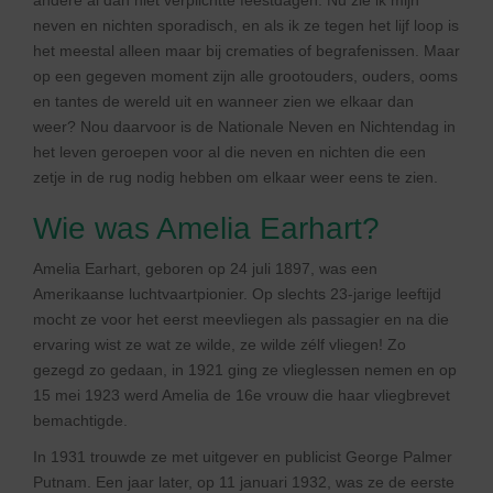
andere al dan niet verplichtte feestdagen. Nu zie ik mijn
neven en nichten sporadisch, en als ik ze tegen het lijf loop is
het meestal alleen maar bij crematies of begrafenissen. Maar
op een gegeven moment zijn alle grootouders, ouders, ooms
en tantes de wereld uit en wanneer zien we elkaar dan
weer? Nou daarvoor is de Nationale Neven en Nichtendag in
het leven geroepen voor al die neven en nichten die een
zetje in de rug nodig hebben om elkaar weer eens te zien.
Wie was Amelia Earhart?
Amelia Earhart, geboren op 24 juli 1897, was een
Amerikaanse luchtvaartpionier. Op slechts 23-jarige leeftijd
mocht ze voor het eerst meevliegen als passagier en na die
ervaring wist ze wat ze wilde, ze wilde zélf vliegen! Zo
gezegd zo gedaan, in 1921 ging ze vlieglessen nemen en op
15 mei 1923 werd Amelia de 16e vrouw die haar vliegbrevet
bemachtigde.
In 1931 trouwde ze met uitgever en publicist George Palmer
Putnam. Een jaar later, op 11 januari 1932, was ze de eerste