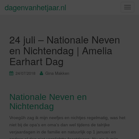
dagenvanhetjaar.nl
S
c
h
a
24 juli – Nationale Neven
k
e
en Nichtendag | Amelia
l
Earhart Dag
n
a
v
24/07/2018
Gina Makken
i
g
a
Nationale Neven en
t
Nichtendag
i
e
Vroegûh zag ik mijn neefjes en nichtjes regelmatig, was het
niet bij de opa’s en oma’s dan wel tijdens de talrijke
verjaardagen in de familie en natuurlijk op 1 januari en