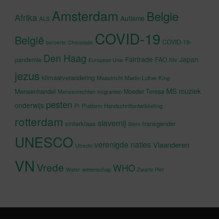
Amsterdam
Belgie
Afrika
Autisme
ALS
COVID-19
België
COVID-19-
beroerte
Chocolade
Den Haag
Fairtrade
Japan
hiv
pandemie
FAO
Europese Unie
jezus
klimaatverandering
Maastricht
Martin Luther King
MS
muziek
Mensenhandel
Moeder Teresa
Mensenrechten
migranten
pesten
onderwijs
Pi
Platform Handschriftontwikkeling
rotterdam
slavernij
sinterklaas
transgender
Stem
UNESCO
verenigde naties
Vlaanderen
Utrecht
VN
Vrede
WHO
wetenschap
Water
Zwarte Piet