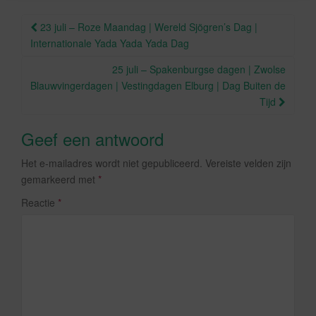
o
Berichtnavigatie
23 juli – Roze Maandag | Wereld Sjögren’s Dag |
k
Internationale Yada Yada Yada Dag
25 juli – Spakenburgse dagen | Zwolse
Blauwvingerdagen | Vestingdagen Elburg | Dag Buiten de
Tijd
Geef een antwoord
Het e-mailadres wordt niet gepubliceerd.
Vereiste velden zijn
gemarkeerd met
*
Reactie
*