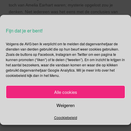
toch van Amelia Earhart waren; mysterie opgelost zou je
denken. Niet iedereen was het eens met de conclusies van
de
studie van professor emeritus in de antropologie
Richard Jantz
. De auteur geeft zelf al toe dat hij enkele
Fijn dat je er bent!
aannames moest doen. En besluit met de zin: “Totdat
definitief het tegendeel wordt bewezen, is de meest
Volgens de AVG ben ik verplicht om te melden dat dagenvanhetjaar de
overtuigende theorie dat het wel om haar stoffelijk overschot
diensten van derden gebruikt die op hun beurt weer cookies gebruiken.
gaat”. Net als Fox Mulder wil ik graag geloven, maar eerlijk
Zoals de buttons op Facebook, Instagram en Twitter om een pagina te
gezegd komt het mij allemaal niet echt geloofwaardig over.
kunnen promoten (“liken”) of te delen (“tweeten”). En om inzicht te krijgen in
het aantal bezoekers, waar die vandaan komen en waar die op klikken
gebruikt dagenvanhetjaar Google Analytics. Wil je meer info over het
Deel dit bericht
cookiebeleid kijk dan in het Menu.
F
T
a
wi
Alle cookies
,
,
,
,
Juli
Amelia Earhart
Fred Noonan
Neven
Nichten
c
tt
,
.
.
Nikumaroro
Richard Jantz
Permalink
Weigeren
e
er
Coockiebeleid
b
o