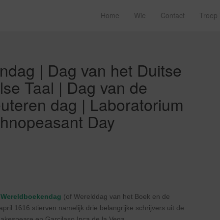
Home
Wie
Contact
Troep
ndag | Dag van het Duitse
lse Taal | Dag van de
uteren dag | Laboratorium
echnopeasant Day
r
Wereldboekendag
(of Werelddag van het Boek en de
ril 1616 stierven namelijk drie belangrijke schrijvers uit de
hakespeare en Garcilaso Inca de la Vega.