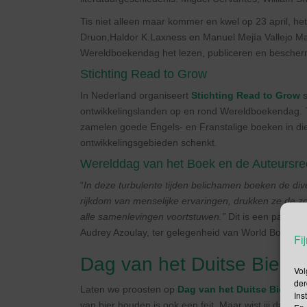
Tis niet alleen maar kommer en kwel op 23 april, he
Druon,Haldor K.Laxness en Manuel Mejía Vallejo M
Wereldboekendag het lezen, publiceren en bescherm
Stichting Read to Grow
In Nederland organiseert
Stichting Read to Grow
s
ontwikkelingslanden op en rond Wereldboekendag. T
zamelen goede Engels- en Franstalige boeken in die 
ontwikkelingsgebieden schenkt.
Werelddag van het Boek en de Auteursre
“
In deze turbulente tijden belichamen boeken de dive
rijkdom van menselijke ervaringen, drukken ze de zo
alle samenlevingen voortstuwen.”
Dit is een passage
Audrey Azoulay, ter gelegenheid van World Book an
Fij
Dag van het Duitse Bier
Vol
der
Laten we proosten op
Dag van het Duitse Bier
! Zu
Ins
van bier houden is ook een feit. Maar wist jij dat er