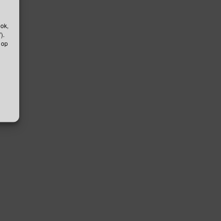
ook,
).
 op