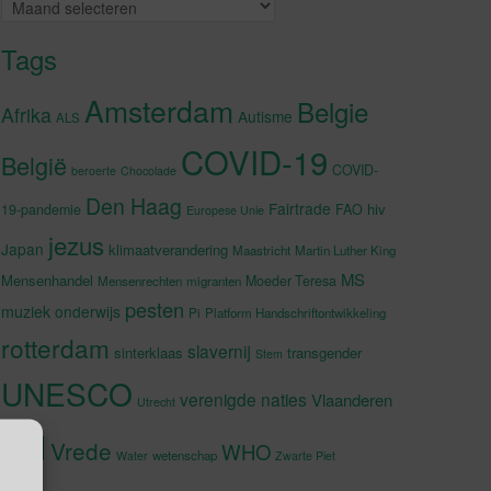
Archieven
Tags
Amsterdam
Belgie
Afrika
Autisme
ALS
COVID-19
België
COVID-
beroerte
Chocolade
Den Haag
Fairtrade
hiv
19-pandemie
FAO
Europese Unie
jezus
Japan
klimaatverandering
Maastricht
Martin Luther King
MS
Mensenhandel
Moeder Teresa
Mensenrechten
migranten
pesten
muziek
onderwijs
Pi
Platform Handschriftontwikkeling
rotterdam
slavernij
sinterklaas
transgender
Stem
UNESCO
verenigde naties
Vlaanderen
Utrecht
VN
Vrede
WHO
wetenschap
Water
Zwarte Piet