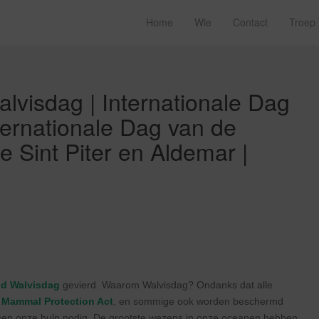
Home
Wie
Contact
Troep
alvisdag | Internationale Dag
ternationale Dag van de
e Sint Piter en Aldemar |
ld Walvisdag
gevierd. Waarom Walvisdag? Ondanks dat alle
 Mammal Protection Act
, en sommige ook worden beschermd
sen onze hulp nodig. De grootste wezens in onze oceanen hebben