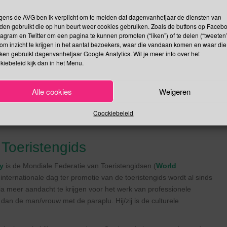
sjacht.
gens de AVG ben ik verplicht om te melden dat dagenvanhetjaar de diensten van
den gebruikt die op hun beurt weer cookies gebruiken. Zoals de buttons op Faceb
e Moedertaal
tagram en Twitter om een pagina te kunnen promoten (“liken”) of te delen (“tweeten”
om inzicht te krijgen in het aantal bezoekers, waar die vandaan komen en waar die
talen en meertaligheid inclusie kunnen bevorderen. Alsmede de
kken gebruikt dagenvanhetjaar Google Analytics. Wil je meer info over het
gelooft dat onderwijs, gebaseerd op de eerste taal of
kiebeleid kijk dan in het Menu.
om? Omdat de basis voor leren al wordt gelegd tijdens
Alle cookies
Weigeren
akers, opvoeders en leerkrachten, ouders en gezinnen om hun
igheid in het onderwijs kan niet ontbreken in het
Internationaal
Coockiebeleid
 Toeristengids
ay
is de Mondiale Federatie van Toeristengidsen (
World
 internationale dag ter promotie van de toeristengids wordt al sinds
dia meer aandacht te krijgen voor het werk van professionele
r dan de man/vrouw met de paraplu. Hij/zij is de culturele