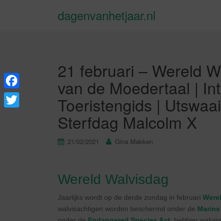
dagenvanhetjaar.nl
21 februari – Wereld W
van de Moedertaal | In
F
Toeristengids | Utswaai
a
T
Sterfdag Malcolm X
c
w
e
21/02/2021
Gina Makken
i
b
t
o
t
Wereld Walvisdag
o
e
Jaarlijks wordt op de derde zondag in februari
Were
k
r
walvisachtigen worden beschermd onder de
Marine
onder de
Endangered Species Act
, hebben walvis