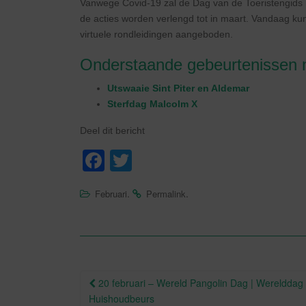
Vanwege Covid-19 zal de Dag van de Toeristengids ni
de acties worden verlengd tot in maart. Vandaag kun
virtuele rondleidingen aangeboden.
Onderstaande gebeurtenissen mo
Utswaaie Sint Piter en Aldemar
Sterfdag Malcolm X
Deel dit bericht
F
T
a
wi
.
.
Februari
Permalink
c
tt
e
er
b
o
Berichtnavigatie
20 februari – Wereld Pangolin Dag | Werelddag v
o
Huishoudbeurs