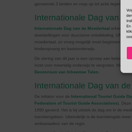
genoemde 3 landen en roep op tot actie tegen walvi
Vol
der
Internationale Dag van d
Ins
En 
Internationale Dag van de Moedertaal
erkent dat 
kli
doelstellingen voor duurzame ontwikkeling. UNESCO 
coo
moedertaal, zo vroeg mogelijk moet beginnen. Waar
kinderopvang en basisonderwijs.
De viering van dit jaar is een oproep aan beleidsm
inzet voor meertalig onderwijs te vergroten. Meertal
Decennium van Inheemse Talen.
Internationale Dag van de
De initiator voor de
International Tourist Guide D
Federation of Tourist Guide Associations
). Deze
1990 gevierd. Het is bij uitstek de dag om in de me
toeristengidsen. Uiteindelijk is de toeristengids mee
ambassadeur van de regio.