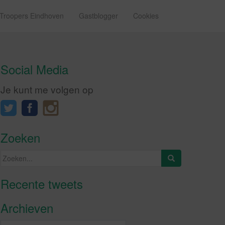
 Troopers Eindhoven
Gastblogger
Cookies
Social Media
Je kunt me volgen op
Zoeken
Zoeken
naar:
Recente tweets
Klik om marketing cookies te
accepteren en deze inhoud in te
Archieven
schakelen