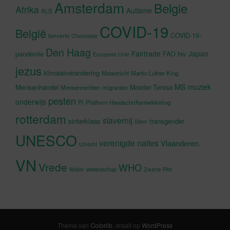
Amsterdam
Belgie
Afrika
Autisme
ALS
COVID-19
België
COVID-19-
beroerte
Chocolade
Den Haag
Fairtrade
Japan
hiv
pandemie
FAO
Europese Unie
jezus
klimaatverandering
Maastricht
Martin Luther King
MS
muziek
Mensenhandel
Moeder Teresa
Mensenrechten
migranten
pesten
onderwijs
Pi
Platform Handschriftontwikkeling
rotterdam
slavernij
sinterklaas
transgender
Stem
UNESCO
verenigde naties
Vlaanderen
Utrecht
VN
Vrede
WHO
wetenschap
Water
Zwarte Piet
Thema van
Colorlib
, draait op
WordPress