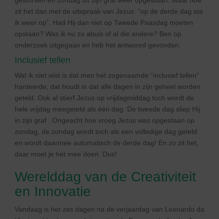
gestorven en zondag uit zijn graf weer opgestaan. Maar hoe
zit het dan met de uitspraak van Jezus: “op de derde dag sta
ik weer op”. Had Hij dan niet op Tweede Paasdag moeten
opstaan? Was ik nu zo abuis of al die andere? Ben op
onderzoek uitgegaan en heb het antwoord gevonden.
Inclusief tellen
Wat ik niet wist is dat men het zogenaamde “inclusief tellen”
hanteerde, dat houdt in dat alle dagen in zijn geheel worden
geteld. Ook al stierf Jezus op vrijdagmiddag toch wordt de
hele vrijdag meegeteld als één dag. De tweede dag sliep Hij
in zijn graf . Ongeacht hoe vroeg Jezus was opgestaan op
zondag, de zondag wordt toch als een volledige dag geteld
en wordt daarmee automatisch de derde dag! En zo zit het,
daar moet je het mee doen. Dus!
Werelddag van de Creativiteit
en Innovatie
Vandaag is het zes dagen na de verjaardag van Leonardo da