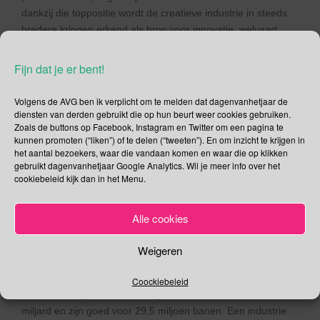
dankzij die toppositie wordt de creatieve industrie in steeds
bredere kringen erkend als bron voor innovatie, welvaart,
welzijn en werkgelegenheid.
Fijn dat je er bent!
Cultuur is een essentieel onderdeel van duurzame
ontwikkeling en vertegenwoordigt een bron van identiteit,
Volgens de AVG ben ik verplicht om te melden dat dagenvanhetjaar de
innovatie en creativiteit voor het individu en de
diensten van derden gebruikt die op hun beurt weer cookies gebruiken.
gemeenschap. Tegelijkertijd hebben creativiteit en cultuur
Zoals de buttons op Facebook, Instagram en Twitter om een pagina te
een aanzienlijke niet-financiële waarde die bijdraagt aan
kunnen promoten (“liken”) of te delen (“tweeten”). En om inzicht te krijgen in
inclusieve sociale ontwikkeling, tot dialoog en begrip tussen
het aantal bezoekers, waar die vandaan komen en waar die op klikken
gebruikt dagenvanhetjaar Google Analytics. Wil je meer info over het
mensen.
cookiebeleid kijk dan in het Menu.
Economische groeistrategieën
Volgens het
UNESCO – rapport over cultuur en duurzame
Alle cookies
ontwikkeling
moeten culturele en creatieve industrieën deel
uitmaken van economische groeistrategieën. Deze
Weigeren
industrieën behoren namelijk tot de meest dynamische
sectoren in de wereldeconomie. Culturele en creatieve
Coockiebeleid
industrieën zijn verantwoordelijk voor een omzet van $ 2,25
miljard en zijn goed voor 29,5 miljoen banen. Een industrie