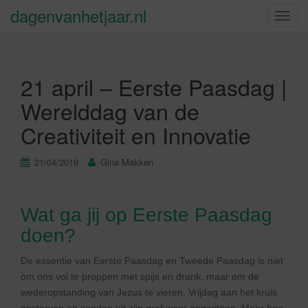
dagenvanhetjaar.nl
S
c
h
a
21 april – Eerste Paasdag |
k
e
Werelddag van de
l
Creativiteit en Innovatie
n
a
v
21/04/2019
Gina Makken
i
g
a
Wat ga jij op Eerste Paasdag
t
doen?
i
e
De essentie van Eerste Paasdag en Tweede Paasdag is niet
om ons vol te proppen met spijs en drank, maar om de
wederopstanding van Jezus te vieren. Vrijdag aan het kruis