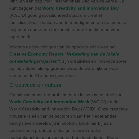
Vinci en één dag voor Internationale Dag van de Aarde. Je
kunt zeggen dat
World Creativity and Innovation Day
(#WCID) goed gepositioneerd staat om creatief
multidisciplinair denken aan te moedigen en om de mens te
helpen de duurzame toekomst te bereiken die men voor
ogen heeft.
Volgens de bevindingen van de speciale editie van het
Creative Economy Report “
Verbreding van de lokale
ontwikkelingstrajecten
“
, zijn creativiteit en innovatie zowel
op individueel als op groepsniveau de ware rijkdom van
landen in de 21e eeuw geworden.
Creativiteit en cultuur
Op nieuwe manieren problemen op lossen is het doel van
World Creativity and Innovation Week
(WCIW) en de
World Creativity and Innovation Day (WCID). Onze creatieve
industrie is één van de sectoren waar het Nederlandse
bedrijfsleven wereldwijd in uitblinkt. Denk hierbij aan:
audiovisuele producten, design, nieuwe media,
podiumkunsten, uitgeverijen en beeldende kunst. Mede