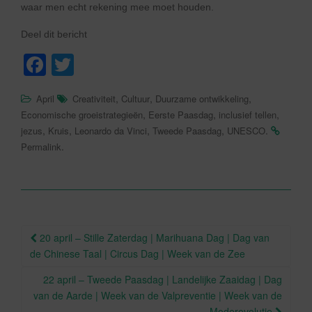
waar men echt rekening mee moet houden.
Deel dit bericht
F
T
a
wi
,
,
,
April
Creativiteit
Cultuur
Duurzame ontwikkeling
c
tt
,
,
,
Economische groeistrategieën
Eerste Paasdag
inclusief tellen
e
er
,
,
,
,
.
jezus
Kruis
Leonardo da Vinci
Tweede Paasdag
UNESCO
.
Permalink
b
o
o
k
Berichtnavigatie
20 april – Stille Zaterdag | Marihuana Dag | Dag van
de Chinese Taal | Circus Dag | Week van de Zee
22 april – Tweede Paasdag | Landelijke Zaaidag | Dag
van de Aarde | Week van de Valpreventie | Week van de
Moderevolutie