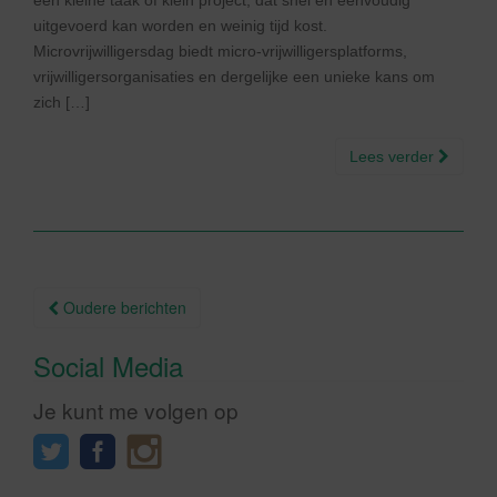
een kleine taak of klein project, dat snel en eenvoudig
uitgevoerd kan worden en weinig tijd kost.
Microvrijwilligersdag biedt micro-vrijwilligersplatforms,
vrijwilligersorganisaties en dergelijke een unieke kans om
zich […]
Lees verder
Berichtnavigatie
Oudere berichten
Social Media
Je kunt me volgen op