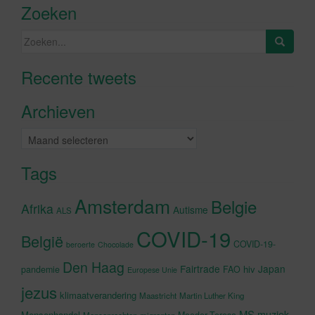
Zoeken
Zoeken
naar:
Recente tweets
Klik om marketing cookies te
accepteren en deze inhoud in te
Archieven
schakelen
Archieven
Tags
Amsterdam
Belgie
Afrika
Autisme
ALS
COVID-19
België
COVID-19-
beroerte
Chocolade
Den Haag
Fairtrade
Japan
hiv
pandemie
FAO
Europese Unie
jezus
klimaatverandering
Maastricht
Martin Luther King
MS
muziek
Mensenhandel