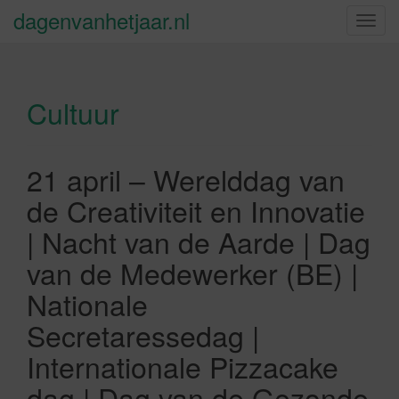
dagenvanhetjaar.nl
S
c
h
a
Cultuur
k
e
l
n
21 april – Werelddag van
a
de Creativiteit en Innovatie
v
i
| Nacht van de Aarde | Dag
g
van de Medewerker (BE) |
a
t
Nationale
i
Secretaressedag |
e
Internationale Pizzacake
dag | Dag van de Gezonde