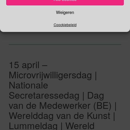
dansers, dansscholen. Amateur en professioneel, privé en
openbaar, van […]
Weigeren
Coockiebeleid
Lees verder
15 april –
Microvrijwilligersdag |
Nationale
Secretaressedag | Dag
van de Medewerker (BE) |
Werelddag van de Kunst |
Lummeldag | Wereld