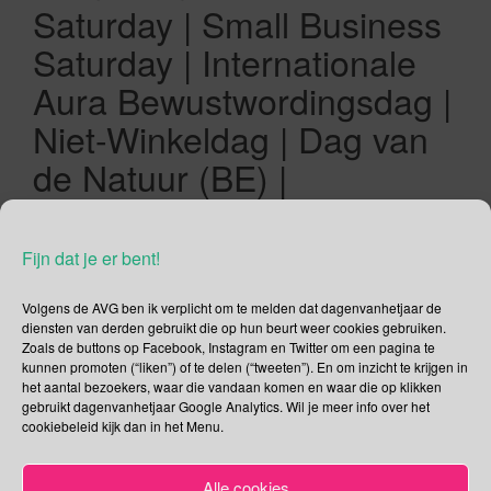
Saturday | Small Business
Saturday | Internationale
Aura Bewustwordingsdag |
Niet-Winkeldag | Dag van
de Natuur (BE) |
Nobelstichting wordt
opgericht
Fijn dat je er bent!
27/11/2021
Gina Makken
November
Volgens de AVG ben ik verplicht om te melden dat dagenvanhetjaar de
diensten van derden gebruikt die op hun beurt weer cookies gebruiken.
Zoals de buttons op Facebook, Instagram en Twitter om een pagina te
Fair Saturday Wat is Fair Saturday? Fair Saturday is een
kunnen promoten (“liken”) of te delen (“tweeten”). En om inzicht te krijgen in
mondiale beweging die sinds 2015 een cultureel tegenluid wil
het aantal bezoekers, waar die vandaan komen en waar die op klikken
gebruikt dagenvanhetjaar Google Analytics. Wil je meer info over het
laten horen. Een tegengeluid tegen de commercie, de
cookiebeleid kijk dan in het Menu.
hebberigheid, van Black Friday. Iedereen kan hier aan
meedoen. Koren, straatartiesten, bands, theaters, musea,
schilders, verhalenvertellers, dichters, sopranen, fotografen,
Alle cookies