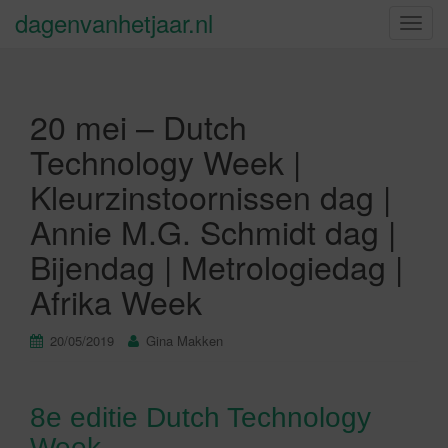
dagenvanhetjaar.nl
S
c
h
a
20 mei – Dutch
k
e
Technology Week |
l
Kleurzinstoornissen dag |
n
a
Annie M.G. Schmidt dag |
v
Bijendag | Metrologiedag |
i
g
Afrika Week
a
t
20/05/2019
Gina Makken
i
e
8e editie Dutch Technology
Week