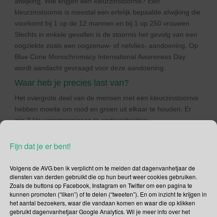
afwijking. Wie krijgen een kleurzinstoornis? Een
kleurzinstoornis is meestal een erfelijk bepaalde afwijking die
voorkomt bij 1 op de 12 mannen en bij 1 op 250 vrouwen.
Slechts in enkele gevallen is de stoornis het gevolg van een
oogziekte zoals een oogzenuw- of netvlies- aandoening. Op
Blue Cone Monochromacy International Awareness Day
wordt aandacht gevraagd voor deze aandoening.
Waar heb je precies last van?
Het overgrote deel van de mensen met een kleurzinstoornis
hebben moeite om rood en groen uit elkaar te houden. Er
zijn 3 kleurzinstoornissen te onderscheiden:
deuteranomalie (groen-zwakte)
Fijn dat je er bent!
protanomalie (rood-zwakte)
tritanomalie (blauw-zwakte)
Volgens de AVG ben ik verplicht om te melden dat dagenvanhetjaar de
Verminderd zicht voor groen komt het meest voor (5%), dan
diensten van derden gebruikt die op hun beurt weer cookies gebruiken.
Zoals de buttons op Facebook, Instagram en Twitter om een pagina te
verminderd zicht voor rood (1%), roodblindheid (1%) en
kunnen promoten (“liken”) of te delen (“tweeten”). En om inzicht te krijgen in
groenblindheid (1%). Stoornis in blauwzicht en volledige
het aantal bezoekers, waar die vandaan komen en waar die op klikken
kleurenblindheid komen zeer zelden voor.
gebruikt dagenvanhetjaar Google Analytics. Wil je meer info over het