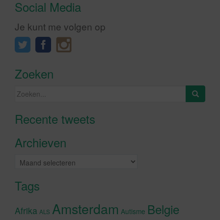
Social Media
Je kunt me volgen op
Zoeken
Zoeken
naar:
Recente tweets
Klik om marketing cookies te
accepteren en deze inhoud in te
Archieven
schakelen
Archieven
Tags
Amsterdam
Belgie
Afrika
Autisme
ALS