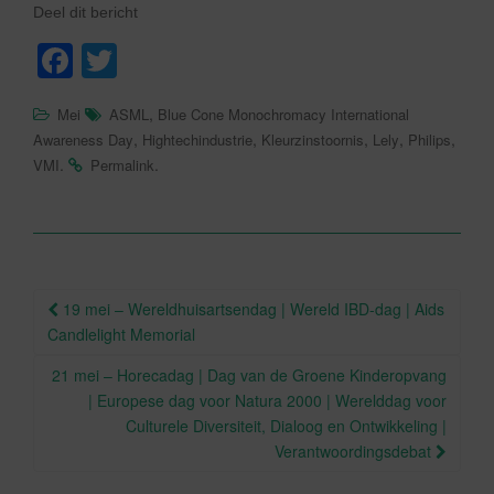
Deel dit bericht
F
T
a
wi
,
Mei
ASML
Blue Cone Monochromacy International
c
tt
,
,
,
,
,
Awareness Day
Hightechindustrie
Kleurzinstoornis
Lely
Philips
e
er
.
.
VMI
Permalink
b
o
o
Berichtnavigatie
k
19 mei – Wereldhuisartsendag | Wereld IBD-dag | Aids
Candlelight Memorial
21 mei – Horecadag | Dag van de Groene Kinderopvang
| Europese dag voor Natura 2000 | Werelddag voor
Culturele Diversiteit, Dialoog en Ontwikkeling |
Verantwoordingsdebat