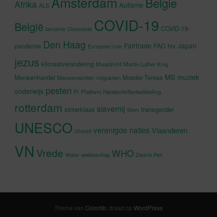
Amsterdam
Belgie
Afrika
Autisme
ALS
COVID-19
België
COVID-19-
beroerte
Chocolade
Den Haag
Fairtrade
Japan
hiv
pandemie
FAO
Europese Unie
jezus
klimaatverandering
Maastricht
Martin Luther King
MS
muziek
Mensenhandel
Moeder Teresa
Mensenrechten
migranten
pesten
onderwijs
Pi
Platform Handschriftontwikkeling
rotterdam
slavernij
sinterklaas
transgender
Stem
UNESCO
verenigde naties
Vlaanderen
Utrecht
VN
Vrede
WHO
wetenschap
Water
Zwarte Piet
Thema van
Colorlib
, draait op
WordPress