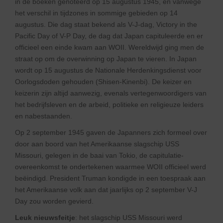
in de boeken genoteerd op 15 augustus 1945, en vanwege
het verschil in tijdzones in sommige gebieden op 14
augustus. Die dag staat bekend als V-J-dag, Victory in the
Pacific Day of V-P Day, de dag dat Japan capituleerde en er
officieel een einde kwam aan WOII. Wereldwijd ging men de
straat op om de overwinning op Japan te vieren. In Japan
wordt op 15 augustus de Nationale Herdenkingsdienst voor
Oorlogsdoden gehouden (Shisen-Kinenbi). De keizer en
keizerin zijn altijd aanwezig, evenals vertegenwoordigers van
het bedrijfsleven en de arbeid, politieke en religieuze leiders
en nabestaanden.
Op 2 september 1945 gaven de Japanners zich formeel over
door aan boord van het Amerikaanse slagschip USS
Missouri, gelegen in de baai van Tokio, de capitulatie-
overeenkomst te ondertekenen waarmee WOII officieel werd
beëindigd. President Truman kondigde in een toespraak aan
het Amerikaanse volk aan dat jaarlijks op 2 september V-J
Day zou worden gevierd.
Leuk nieuwsfeitje
: het slagschip USS Missouri werd