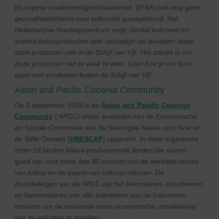
(Europese voedselveiligheidsautoriteit, EFSA) ook nog geen
gezondheidsclaims over kokosolie goedgekeurd. Het
Nederlandse Voedingscentrum zegt:
Omdat kokosvet en
andere kokosproducten veel verzadigd vet bevatten staan
deze producten niet in de Schijf van Vijf. Het advies is om
deze producten niet te vaak te eten. Lees hoe je om kunt
gaan met producten buiten de Schijf van Vijf
Asian and Pacific Coconut Community
Op 2 september 1969 is de
Asian and Pacific Coconut
Community
( APCC) onder auspiciën van de Economische
en Sociale Commissie van de Verenigde Naties voor Azië en
de Stille Oceaan (
UNESCAP
) opgericht. In deze organisatie
zitten 18 landen kokos-producerende landen die samen
goed zijn voor meer dan 90 procent van de wereldproductie
van kokos en de export van kokosproducten. De
doelstellingen van de APCC zijn het bevorderen, coördineren
en harmoniseren van alle activiteiten van de kokosnoot-
industrie om de maximale socio-economische ontwikkeling
van de industrie te bereiken.