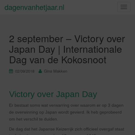
dagenvanhetjaar.nl
S
c
h
a
2 september – Victory over
k
e
Japan Day | Internationale
l
Dag van de Kokosnoot
n
a
v
02/09/2018
Gina Makken
i
g
a
Victory over Japan Day
t
i
Er bestaat soms wat verwarring over waarom er op 3 dagen
e
de overwinning op Japan wordt gevierd. Ik heb geprobeerd
om het verschil te duiden.
De dag dat het Japanse Keizerrijk zich officieel overgaf staat