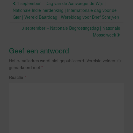
o
Berichtnavigatie
1 september – Dag van de Aanvoegende Wijs |
k
Nationale Indië-herdenking | Internationale dag voor de
Gier | Wereld Baarddag | Werelddag voor Brief Schrijven
3 september – Nationale Begroetingsdag | Nationale
Mosselweek
Geef een antwoord
Het e-mailadres wordt niet gepubliceerd.
Vereiste velden zijn
gemarkeerd met
*
Reactie
*