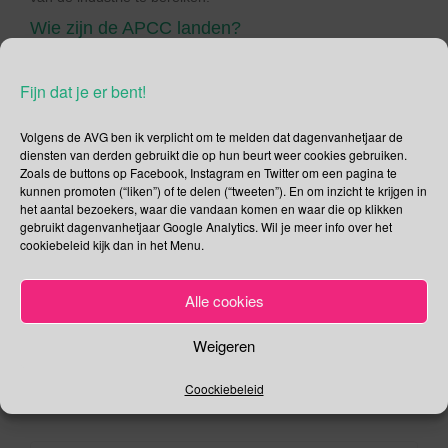
Wie zijn de APCC landen?
De APCC-landen omvatten: Federale Staten van Micronesië,
Fiji, India, Indonesië, Kiribati, Maleisië, Marshalleilanden,
Fijn dat je er bent!
Papoea-Nieuw-Guinea, Filippijnen, Samoa,
Salomonseilanden, Sri Lanka, Thailand, Tonga, Vanuatu en
Volgens de AVG ben ik verplicht om te melden dat dagenvanhetjaar de
Vietnam. Jamaica en Kenia zijn geassocieerde leden van de
diensten van derden gebruikt die op hun beurt weer cookies gebruiken.
Zoals de buttons op Facebook, Instagram en Twitter om een pagina te
APCC.Japan
kunnen promoten (“liken”) of te delen (“tweeten”). En om inzicht te krijgen in
het aantal bezoekers, waar die vandaan komen en waar die op klikken
Deel dit bericht
gebruikt dagenvanhetjaar Google Analytics. Wil je meer info over het
cookiebeleid kijk dan in het Menu.
F
T
a
wi
Alle cookies
,
,
September
APCC landen
European Food Safety Authority
c
tt
,
,
.
.
Japan
kokosnoot
UNESCAP
Permalink
e
er
Weigeren
b
Coockiebeleid
o