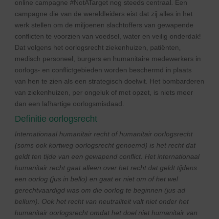
online campagne #NotATarget nog steeds centraal. Een
campagne die van de wereldleiders eist dat zij alles in het
werk stellen om de miljoenen slachtoffers van gewapende
conflicten te voorzien van voedsel, water en veilig onderdak!
Dat volgens het oorlogsrecht ziekenhuizen, patiënten,
medisch personeel, burgers en humanitaire medewerkers in
oorlogs- en conflictgebieden worden beschermd in plaats
van hen te zien als een strategisch doelwit. Het bombarderen
van ziekenhuizen, per ongeluk of met opzet, is niets meer
dan een lafhartige oorlogsmisdaad.
Definitie oorlogsrecht
Internationaal humanitair recht of humanitair oorlogsrecht
(soms ook kortweg oorlogsrecht genoemd) is het recht dat
geldt ten tijde van een gewapend conflict. Het internationaal
humanitair recht gaat alleen over het recht dat geldt tijdens
een oorlog (jus in bello) en gaat er niet om of het wel
gerechtvaardigd was om die oorlog te beginnen (jus ad
bellum). Ook het recht van neutraliteit valt niet onder het
humanitair oorlogsrecht omdat het doel niet humanitair van