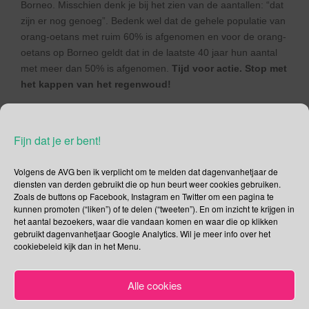
Borneo. Misschien denk je bij het zien van de aantallen: “dat
zijn er nog genoeg”. Bedenk wel dat de gehele populatie van
orang-oetans met ruim 60% is afgenomen en voor de orang-
oetans op Borneo geldt dat in de laatste 40 jaar hun aantal
met meer dan 50% is afgenomen.
Tijd voor actie. Stop met
het kappen van het regenwoud!
Wereld Fotografie Dag
Fijn dat je er bent!
De datum van 19 augustus is niet gekozen omdat in het
verre verleden dat de datum was waarop de eerste foto het
Volgens de AVG ben ik verplicht om te melden dat dagenvanhetjaar de
licht zag. Op 19 augustus 1839 kocht de Franse regering
diensten van derden gebruikt die op hun beurt weer cookies gebruiken.
een patent op van een fotografisch proces (
daguerreotypie
)
Zoals de buttons op Facebook, Instagram en Twitter om een pagina te
dat in 1837 was uitgevonden door de Fransman
Louis
kunnen promoten (“liken”) of te delen (“tweeten”). En om inzicht te krijgen in
het aantal bezoekers, waar die vandaan komen en waar die op klikken
Daguerre
. De eerste blijvende foto (1826) komt op naam van
gebruikt dagenvanhetjaar Google Analytics. Wil je meer info over het
de Franse uitvinder
Joseph Nicéphore Niépce
.
cookiebeleid kijk dan in het Menu.
Neem een foto, deel je leven op
World Photo Day
en
sponsor zo het goede doel. Doe je mee?
Alle cookies
Deel dit bericht