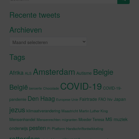
naar:
Recente tweets
Klik om marketing cookies te
accepteren en deze inhoud in te
Archieven
schakelen
Archieven
Tags
Amsterdam
Belgie
Afrika
Autisme
ALS
COVID-19
België
COVID-19-
beroerte
Chocolade
Den Haag
Fairtrade
Japan
hiv
pandemie
FAO
Europese Unie
jezus
klimaatverandering
Maastricht
Martin Luther King
MS
muziek
Mensenhandel
Moeder Teresa
Mensenrechten
migranten
pesten
onderwijs
Pi
Platform Handschriftontwikkeling
rotterdam