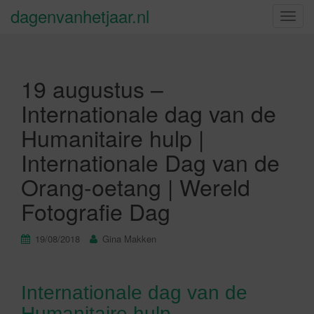
dagenvanhetjaar.nl
S
c
h
a
19 augustus –
k
e
Internationale dag van de
l
Humanitaire hulp |
n
a
Internationale Dag van de
v
Orang-oetang | Wereld
i
g
Fotografie Dag
a
t
19/08/2018
Gina Makken
i
e
Internationale dag van de
Humanitaire hulp