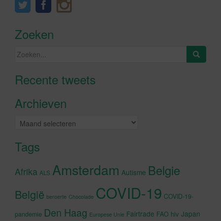
Zoeken
Zoeken
naar:
Recente tweets
Klik om marketing cookies te
accepteren en deze inhoud in te
Archieven
schakelen
Archieven
Tags
Amsterdam
Belgie
Afrika
Autisme
ALS
COVID-19
België
COVID-19-
beroerte
Chocolade
Den Haag
Fairtrade
Japan
hiv
pandemie
FAO
Europese Unie