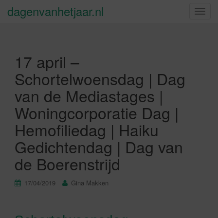
dagenvanhetjaar.nl
S
c
h
a
17 april –
k
e
Schortelwoensdag | Dag
l
van de Mediastages |
n
a
Woningcorporatie Dag |
v
Hemofiliedag | Haiku
i
g
Gedichtendag | Dag van
a
de Boerenstrijd
t
i
e
17/04/2019
Gina Makken