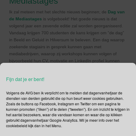
Mediastages
Ik zal meteen met het slechte nieuws beginnen; de
Dag van
de Mediastages
is volgeboekt! Het goede nieuws is dat
volgend jaar een zevende editie zal worden georganiseerd.
Vandaag krijgen 700 studenten de kans krijgen om “de dag”
in Beeld en Geluid in Hilversum te beleven. Een dag waarop
zoekende stagiairs in gesprek kunnen gaan met
mediabedrijven, waarop zij workshops kunnen volgen of
bijvoorbeeld hun CV, motivatie en LinkedIn profiel kunnen
laten checken door professionals. Afijn, ambieer jij een
stageplek bij een mediabedrijf dan is dit de dag waarop je bij
Fijn dat je er bent!
wilt zijn. Of volgend jaar.
Volgens de AVG ben ik verplicht om te melden dat dagenvanhetjaar de
Woningcorporatie Dag
diensten van derden gebruikt die op hun beurt weer cookies gebruiken.
Zoals de buttons op Facebook, Instagram en Twitter om een pagina te
Woningcorporatie Dag is een congresdag voor een
kunnen promoten (“liken”) of te delen (“tweeten”). En om inzicht te krijgen in
specifieke doelgroep, namelijk voor corporatiemedewerkers.
het aantal bezoekers, waar die vandaan komen en waar die op klikken
gebruikt dagenvanhetjaar Google Analytics. Wil je meer info over het
De Woningcorporatie Dag staat garant voor inspiratie, voor
cookiebeleid kijk dan in het Menu.
kennisvergroting, en tijdens de lunch en na afloop tijdens de
borrel is er tijd om te netwerken. Tijdens de