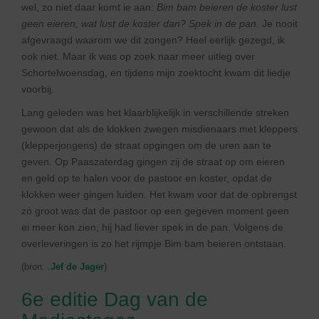
wel, zo niet daar komt ie aan:
Bim bam beieren de koster lust
geen eieren, wat lust de koster dan? Spek in de pan.
Je nooit
afgevraagd waarom we dit zongen? Heel eerlijk gezegd, ik
ook niet. Maar ik was op zoek naar meer uitleg over
Schortelwoensdag, en tijdens mijn zoektocht kwam dit liedje
voorbij.
Lang geleden was het klaarblijkelijk in verschillende streken
gewoon dat als de klokken zwegen misdienaars met kleppers
(klepperjongens) de straat opgingen om de uren aan te
geven. Op Paaszaterdag gingen zij de straat op om eieren
en geld op te halen voor de pastoor en koster, opdat de
klokken weer gingen luiden. Het kwam voor dat de opbrengst
zó groot was dat de pastoor op een gegeven moment geen
ei meer kon zien, hij had liever spek in de pan. Volgens de
overleveringen is zo het rijmpje Bim bam beieren ontstaan.
(bron: .
Jef de Jager
)
6e editie Dag van de