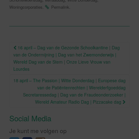
b
.
.
Woningcorporaties
Permalink
o
o
k
Berichtnavigatie
16 april – Dag van de Gezonde Schoolkantine | Dag
van de Ondermijning | Dag van het Zwemonderwijs |
Wereld Dag van de Stem | Onze Lieve Vrouw van
Lourdes
18 april – The Passion | Witte Donderdag | Europese dag
van de Patiëntenrechten | Werelderfgoeddag
Secretaressedag | Dag van de Fraudeonderzoeker |
Wereld Amateur Radio Dag | Pizzacake dag
Social Media
Je kunt me volgen op