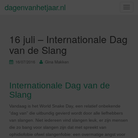
dagenvanhetjaar.nl
S
c
h
a
16 juli – Internationale Dag
k
e
van de Slang
l
n
16/07/2016
Gina Makken
a
v
i
Internationale Dag van de
g
Slang
a
t
Vandaag is het World Snake Day, een relatief onbekende
i
“dag van” die uitbundig gevierd wordt door alle liefhebbers
e
van slangen. Niet iedereen vind slangen leuk, er zijn mensen
die zo bang voor slangen zijn dat met spreekt van
ophidiofobie ofwel slangenfobie: een overmatige angst voor