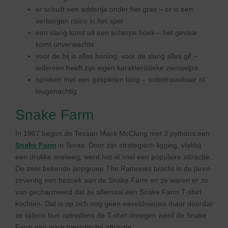
er schuilt een addertje onder het gras – er is een
verborgen risico in het spel
een slang komt uit een scherpe hoek – het gevaar
komt onverwachts
voor de bij is alles honing, voor de slang alles gif –
iedereen heeft zijn eigen karakteristieke zienswijze
spreken met een gespleten tong – onbetrouwbaar of
leugenachtig
Snake Farm
In 1967 begon de Texaan Mack McClung met 3 pythons een
Snake Farm
in Texas. Door zijn strategisch ligging, vlakbij
een drukke snelweg, werd het al snel een populaire attractie.
De zeer bekende popgroep The Ramones bracht in de jaren
zeventig een bezoek aan de Snake Farm en ze waren er zo
van gecharmeerd dat ze allemaal een Snake Farm T-shirt
kochten. Dat is op zich nog geen wereldnieuws maar doordat
ze tijdens hun optredens de T-shirt droegen werd de Snake
Farm een ware toeristische attractie.