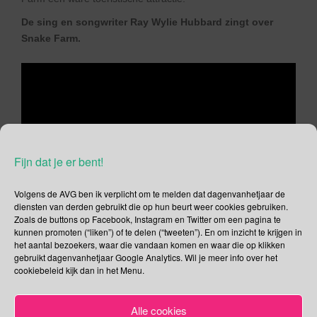
De sing en songwriter Ray Wylie Hubbard zingt over
Snake Farm.
Fijn dat je er bent!
Volgens de AVG ben ik verplicht om te melden dat dagenvanhetjaar de
diensten van derden gebruikt die op hun beurt weer cookies gebruiken.
Zoals de buttons op Facebook, Instagram en Twitter om een pagina te
kunnen promoten (“liken”) of te delen (“tweeten”). En om inzicht te krijgen in
het aantal bezoekers, waar die vandaan komen en waar die op klikken
gebruikt dagenvanhetjaar Google Analytics. Wil je meer info over het
cookiebeleid kijk dan in het Menu.
Alle cookies