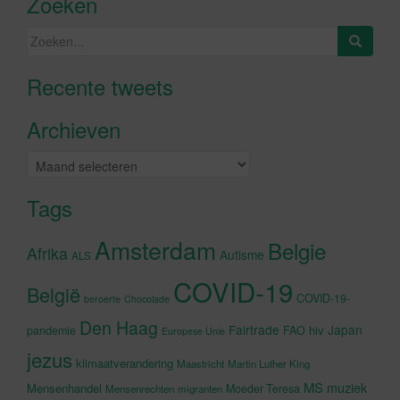
Zoeken
Zoeken
naar:
Recente tweets
Klik om marketing cookies te
accepteren en deze inhoud in te
Archieven
schakelen
Archieven
Tags
Amsterdam
Belgie
Afrika
Autisme
ALS
COVID-19
België
COVID-19-
beroerte
Chocolade
Den Haag
Fairtrade
Japan
hiv
pandemie
FAO
Europese Unie
jezus
klimaatverandering
Maastricht
Martin Luther King
MS
muziek
Mensenhandel
Moeder Teresa
Mensenrechten
migranten