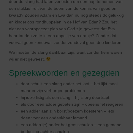
door de slang had laten verleiden om een hap te nemen van
een stukkie fruit van de boom van de kennis van goed en
kwaad? Zouden Adam en Eva dan nu nog steeds dolgelukkig
en kinderloos rondhuppelen in de Hof van Eden? Zou het
niet een vooropgezet plan van God zijn geweest dat Eva
haar tanden zette in een appeltje van oranje? Zonder dat
voorval geen zondeval, zonder zondeval geen drie kinderen.
We moeten de slang dankbaar zijn, want zonder hem waren
wij er niet geweest.
Spreekwoorden en gezegden
daar schuilt een slang onder het loof – het lijkt mooi
maar er zijn verborgen problemen
hij is zo listig als een slang – hij is erg doortrapt.
als door een adder gebeten zijn – opeens fel reageren
een adder aan zijn borst/boezem koesteren – iets
doen voor een ondankbaar iemand
een adder(tje) onder het gras schuilen – een gemene
bedoeling achter schuilen