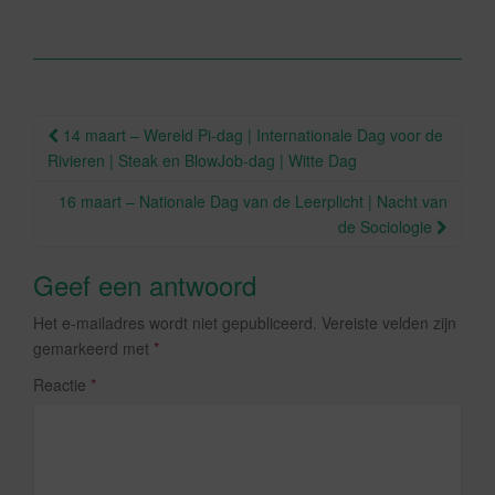
e
er
b
o
o
Berichtnavigatie
14 maart – Wereld Pi-dag | Internationale Dag voor de
k
Rivieren | Steak en BlowJob-dag | Witte Dag
16 maart – Nationale Dag van de Leerplicht | Nacht van
de Sociologie
Geef een antwoord
Het e-mailadres wordt niet gepubliceerd.
Vereiste velden zijn
gemarkeerd met
*
Reactie
*