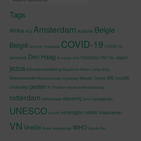
Tags
Amsterdam
Belgie
Afrika
Autisme
ALS
COVID-19
België
COVID-19-
beroerte
Chocolade
Den Haag
Fairtrade
Japan
hiv
pandemie
FAO
Europese Unie
jezus
klimaatverandering
Maastricht
Martin Luther King
MS
muziek
Mensenhandel
Moeder Teresa
Mensenrechten
migranten
pesten
onderwijs
Pi
Platform Handschriftontwikkeling
rotterdam
slavernij
sinterklaas
transgender
Stem
UNESCO
verenigde naties
Vlaanderen
Utrecht
VN
Vrede
WHO
wetenschap
Water
Zwarte Piet