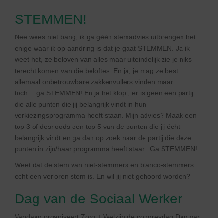
STEMMEN!
Nee wees niet bang, ik ga géén stemadvies uitbrengen het
enige waar ik op aandring is dat je gaat STEMMEN. Ja ik
weet het, ze beloven van alles maar uiteindelijk zie je niks
terecht komen van die beloftes. En ja, je mag ze best
allemaal onbetrouwbare zakkenvullers vinden maar
toch….ga STEMMEN! En ja het klopt, er is geen één partij
die alle punten die jij belangrijk vindt in hun
verkiezingsprogramma heeft staan. Mijn advies? Maak een
top 3 of desnoods een top 5 van de punten die jij écht
belangrijk vindt en ga dan op zoek naar de partij die deze
punten in zijn/haar programma heeft staan. Ga STEMMEN!
Weet dat de stem van niet-stemmers en blanco-stemmers
echt een verloren stem is. En wil jij niet gehoord worden?
Dag van de Sociaal Werker
Vandaag organiseert Zorg + Welzijn de congresdag Dag van