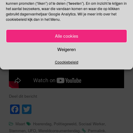
kunnen promoten (“liken”) of te delen (“tweeten”). En om inzicht te krijgen in
sturen. Dan moet het wel een identieke boodschap zijn die
het aantal bezoekers, waar die vandaan komen en waar die op klikken
op hetzelfde moment door veel mensen telepathisch
gebruikt dagenvanhetjaar Google Analytics. Wil je meer info over het
verstuurd wordt. Zingen mag natuurlijk ook.
cookiebeleid kijk dan in het Menu.
Alle cookies
Weigeren
Coockiebeleid
Deel dit bericht
F
T
a
wi
,
,
,
Maart
Hoerendag
Politiegeweld
Sociaal Werker
c
tt
,
,
.
.
Stemmen
UFO
Wereldconsumentendag
Permalink