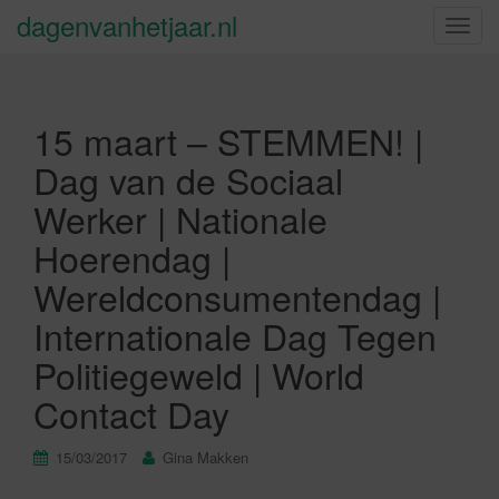
dagenvanhetjaar.nl
S
c
h
a
15 maart – STEMMEN! |
k
e
Dag van de Sociaal
l
Werker | Nationale
n
a
Hoerendag |
v
Wereldconsumentendag |
i
g
Internationale Dag Tegen
a
Politiegeweld | World
t
i
Contact Day
e
15/03/2017
Gina Makken