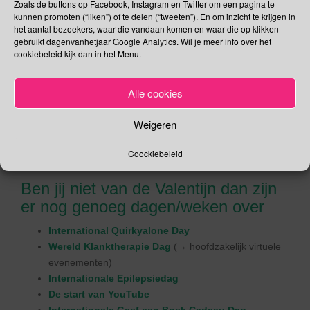
Zoals de buttons op Facebook, Instagram en Twitter om een pagina te
naam One Billion Rising. (billion is in het Nederlands miljard)
kunnen promoten (“liken”) of te delen (“tweeten”). En om inzicht te krijgen in
The Apology
het aantal bezoekers, waar die vandaan komen en waar die op klikken
gebruikt dagenvanhetjaar Google Analytics. Wil je meer info over het
Eve Ensler publiceerde in 2019 haar boek
The Apology
.
cookiebeleid kijk dan in het Menu.
Daarin beschrijft ze dat ze seksueel en geestelijk misbruikt is
door haar (intussen overleden) vader. Naar aanleiding
Alle cookies
daarvan wilde zij afstand nemen van haar vaders
achternaam. Eve Ensler wilde vanaf die tijd aangesproken
Weigeren
worden met het mononiem V. Een
mononiem
is een unieke
naam die in het algemeen een persoon identificeert, zoals
Coockiebeleid
Rembrandt of Adele.
Ben jij niet van de Valentijn dan zijn
er nog genoeg dagen/weken over
International Quirkyalone Day
Wereld Klanktherapie Dag
(→ hoofdzakelijk virtuele
evenementen)
Internationale Epilepsiedag
De start van YouTube