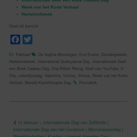
Internationale Geef een Boek Cadeau Dag
Week van het Korte Verhaal
Hartekindweek
Deel dit bericht
F
T
a
wi
,
,
,
Februari
De Vagina Monologen
Eve Ensler
Gendergeweld
c
tt
,
,
Hartekindweek
International Quirkyalone Day
Internationale Geef
e
er
,
,
,
een Boek Cadeau Dag
One Billion Rising
Start van YouTube
V-
,
,
,
,
,
Day
valentijnsdag
Valentine
Victory
Voices
Week van het Korte
b
,
.
.
Verhaal
Wereld Klanktherapie Dag
Permalink
o
o
k
Berichtnavigatie
13 februari – Internationale Dag van Zelfliefde |
Internationale Dag van het Condoom | Minnaressendag |
Wereldradiodag | Kusdag | Internet Vrienden Dag |