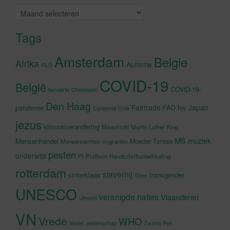
Archieven
Tags
Amsterdam
Belgie
Afrika
Autisme
ALS
COVID-19
België
COVID-19-
beroerte
Chocolade
Den Haag
Fairtrade
Japan
hiv
pandemie
FAO
Europese Unie
jezus
klimaatverandering
Maastricht
Martin Luther King
MS
muziek
Mensenhandel
Moeder Teresa
Mensenrechten
migranten
pesten
onderwijs
Pi
Platform Handschriftontwikkeling
rotterdam
slavernij
sinterklaas
transgender
Stem
UNESCO
verenigde naties
Vlaanderen
Utrecht
VN
Vrede
WHO
wetenschap
Water
Zwarte Piet