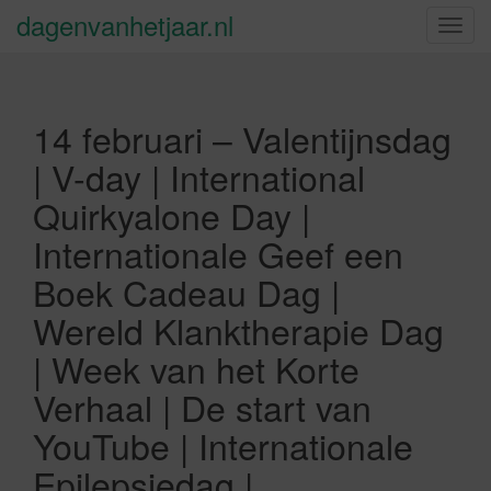
dagenvanhetjaar.nl
S
c
h
a
14 februari – Valentijnsdag
k
e
| V-day | International
l
Quirkyalone Day |
n
a
Internationale Geef een
v
Boek Cadeau Dag |
i
g
Wereld Klanktherapie Dag
a
| Week van het Korte
t
i
Verhaal | De start van
e
YouTube | Internationale
Epilepsiedag |