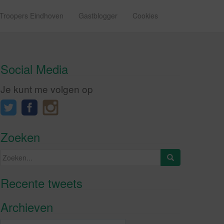
 Troopers Eindhoven
Gastblogger
Cookies
Social Media
Je kunt me volgen op
Zoeken
Zoeken
naar:
Recente tweets
Klik om marketing cookies te
accepteren en deze inhoud in te
Archieven
schakelen