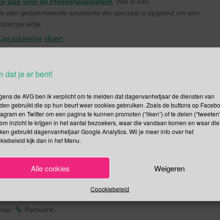
ke Dag voor de Preventieassistent
. Wat is een
 is een gediplomeerde assistente die speciaal is opgeleid om een
ndartspraktijk
assistente doet:
ndvlees
et ontstaan van cariës, tandvleesaandoeningen en het effect van
n dat je er bent!
ebitsverzorging en poetsgedrag.
gens de AVG ben ik verplicht om te melden dat dagenvanhetjaar de diensten van
ng, waarbij plaque, tandsteen en aanslag worden verwijderd.
den gebruikt die op hun beurt weer cookies gebruiken. Zoals de buttons op Faceb
aaronder het aanbrengen van gebitsbeschermende middelen (bijv.
tagram en Twitter om een pagina te kunnen promoten (“liken”) of te delen (“tweeten”
om inzicht te krijgen in het aantal bezoekers, waar die vandaan komen en waar die
kken gebruikt dagenvanhetjaar Google Analytics. Wil je meer info over het
kiebeleid kijk dan in het Menu.
Alle cookies
Weigeren
Coockiebeleid
,
,
,
 Caraway
Jeltje van Nieuwenhoven
Joke Stoffels-van Haaften
.
.
amer
Permalink