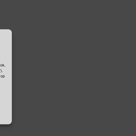
ook,
).
 op