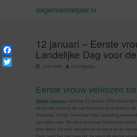
dagenvanhetjaar.nl
12 januari – Eerste vr
Landelijke Dag voor de
F
12/01/2018
Gina Makken
a
T
c
w
e
Eerste vrouw verkozen to
i
b
t
Hattie Caraway
werd op 12 januari 1932 de eerste
o
stond niet bekend als een feministe of al actief in d
t
Arkansas. Echter, toen haar man plotseling overlee
o
e
zijn taken over. De staat Arkansas hield tussentijds
k
r
mee deed. Ze won met gemak en werd zo de eerste v
Daar hield het niet mee op: ze werd de eerste vrouw