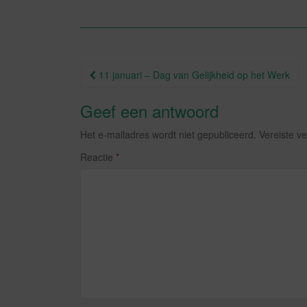
e
er
b
o
o
Berichtnavigatie
11 januari – Dag van Gelijkheid op het Werk
k
Geef een antwoord
Het e-mailadres wordt niet gepubliceerd.
Vereiste v
Reactie
*