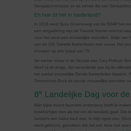
Senaatscommissie en de eerste die een Senaatshoor
En hoe zit het in Nederland?
In 1918 werd Suze Groeneweg van de SDAP het eers
een vergadering van de Tweede Kamer voorzat was 
voor het eerst een vrouwelijke voorzitter, Jeltje v
van de 150 Tweede Kamerleden een vrouw. Het perc
vrouwen op een totaal van 75.
De eerste vrouw in de Senaat was Cary Pothuis-Smit
bleef zij de enige, dat veranderde pas bij de uitbrei
het aantal vrouwelijke Eerste Kamerleden beperkt. 
Timmerman-Buck de eerste vrouwelijke voorzitter v
e
8
Landelijke Dag voor de 
Mijn bijna meest favoriete onderwerp heeft te maken 
broekschijter ben als het om de tandarts gaat. Dat st
tandarts een halve beul was, in mijn ogen dan. On
werd geboord, getrokken dat het een lieve lust was 