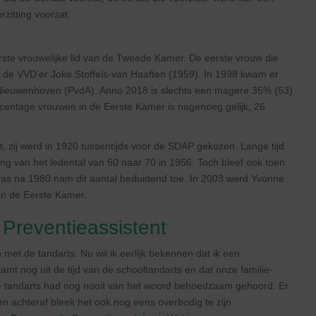
zitting voorzat.
te vrouwelijke lid van de Tweede Kamer. De eerste vrouw die
de VVD’er Joke Stoffels-van Haaften (1959). In 1998 kwam er
an Nieuwenhoven (PvdA). Anno 2018 is slechts een magere 35% (53)
entage vrouwen in de Eerste Kamer is nagenoeg gelijk, 26
, zij werd in 1920 tussentijds voor de SDAP gekozen. Lange tijd
ding van het ledental van 50 naar 70 in 1956. Toch bleef ook toen
Pas na 1980 nam dit aantal beduidend toe. In 2003 werd Yvonne
an de Eerste Kamer.
Preventieassistent
met de tandarts. Nu wil ik eerlijk bekennen dat ik een
amt nog uit de tijd van de schooltandarts en dat onze familie-
ze tandarts had nog nooit van het woord behoedzaam gehoord. Er
en achteraf bleek het ook nog eens overbodig te zijn