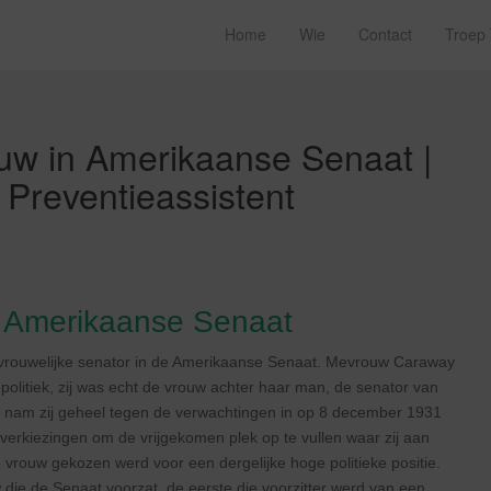
Home
Wie
Contact
Troep
ouw in Amerikaanse Senaat |
 Preventieassistent
t Amerikaanse Senaat
 vrouwelijke senator in de Amerikaanse Senaat. Mevrouw Caraway
e politiek, zij was echt de vrouw achter haar man, de senator van
d nam zij geheel tegen de verwachtingen in op 8 december 1931
e verkiezingen om de vrijgekomen plek op te vullen waar zij aan
rouw gekozen werd voor een dergelijke hoge politieke positie.
 die de Senaat voorzat, de eerste die voorzitter werd van een