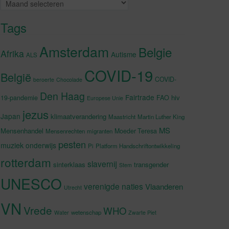
Archieven
Tags
Amsterdam
Belgie
Afrika
Autisme
ALS
COVID-19
België
COVID-
beroerte
Chocolade
Den Haag
Fairtrade
hiv
19-pandemie
FAO
Europese Unie
jezus
Japan
klimaatverandering
Maastricht
Martin Luther King
MS
Mensenhandel
Moeder Teresa
Mensenrechten
migranten
pesten
muziek
onderwijs
Pi
Platform Handschriftontwikkeling
rotterdam
slavernij
sinterklaas
transgender
Stem
UNESCO
verenigde naties
Vlaanderen
Utrecht
VN
Vrede
WHO
wetenschap
Water
Zwarte Piet